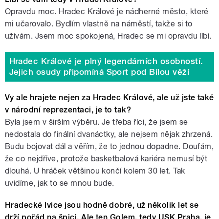
Opravdu moc. Hradec Králové je nádherné město, které
mi učarovalo. Bydlím vlastně na náměstí, takže si to
užívám. Jsem moc spokojená, Hradec se mi opravdu líbí.
Hradec Králové je plný legendárních osobností.
Jejich osudy připomíná Sport pod Bílou věží
Vy ale hrajete nejen za Hradec Králové, ale už jste také
v národní reprezentaci, je to tak?
Byla jsem v širším výběru. Je třeba říci, že jsem se
nedostala do finální dvanáctky, ale nejsem nějak zhrzená.
Budu bojovat dál a věřím, že to jednou dopadne. Doufám,
že co nejdříve, protože basketbalová kariéra nemusí být
dlouhá. U hráček většinou končí kolem 30 let. Tak
uvidíme, jak to se mnou bude.
Hradecké lvice jsou hodně dobré, už několik let se
drží pořád na špici. Ale ten Golem, tedy USK Praha, je