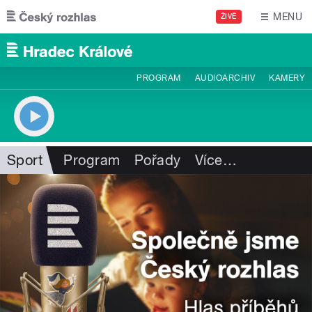
Přejít k hlavnímu obsahu
MENU
ŽIVĚ
PROGRAM
AUDIOARCHIV
KAMERY
Sport
Program
Pořady
Více
…