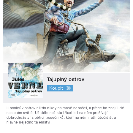
Tajuplný ostrov
Koupit
Lincolnův ostrov nikdo nikdy na mapě nenašel, a přece ho znají lidé
na celém světě. Už déle než sto třicet let na něm prožívají
dobrodružství s pěticí trosečníků, kteří na něm našli útočiště, a
hlavně nejedno tajemství.