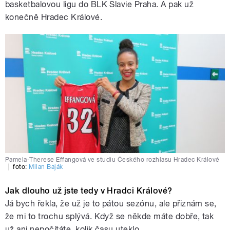
basketbalovou ligu do BLK Slavie Praha. A pak už
konečně Hradec Králové.
Pamela-Therese Effangová ve studiu Českého rozhlasu Hradec Králové
|
foto:
Milan Baják
Jak dlouho už jste tedy v Hradci Králové?
Já bych řekla, že už je to pátou sezónu, ale přiznám se,
že mi to trochu splývá. Když se někde máte dobře, tak
už ani nepočítáte, kolik času uteklo.