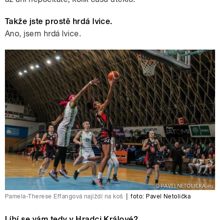
Takže jste prostě hrdá lvice.
Ano, jsem hrdá lvice.
Pamela-Therese Effangová najíždí na koš
|
foto:
Pavel Netolička
Líbí se vám tedy v Hradci Králové?