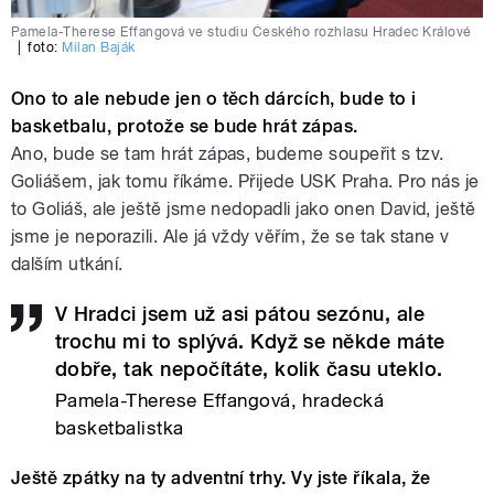
Pamela-Therese Effangová ve studiu Českého rozhlasu Hradec Králové
|
foto:
Milan Baják
Ono to ale nebude jen o těch dárcích, bude to i
basketbalu, protože se bude hrát zápas.
Ano, bude se tam hrát zápas, budeme soupeřit s tzv.
Goliášem, jak tomu říkáme. Přijede USK Praha. Pro nás je
to Goliáš, ale ještě jsme nedopadli jako onen David, ještě
jsme je neporazili. Ale já vždy věřím, že se tak stane v
dalším utkání.
V Hradci jsem už asi pátou sezónu, ale
trochu mi to splývá. Když se někde máte
dobře, tak nepočítáte, kolik času uteklo.
Pamela-Therese Effangová, hradecká
basketbalistka
Ještě zpátky na ty adventní trhy. Vy jste říkala, že