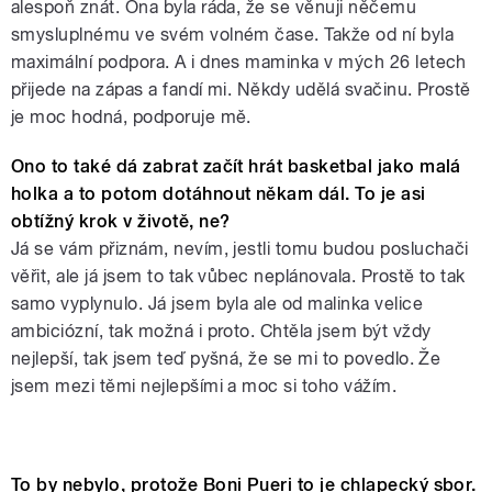
alespoň znát. Ona byla ráda, že se věnuji něčemu
smysluplnému ve svém volném čase. Takže od ní byla
maximální podpora. A i dnes maminka v mých 26 letech
přijede na zápas a fandí mi. Někdy udělá svačinu. Prostě
je moc hodná, podporuje mě.
Ono to také dá zabrat začít hrát basketbal jako malá
holka a to potom dotáhnout někam dál. To je asi
obtížný krok v životě, ne?
Já se vám přiznám, nevím, jestli tomu budou posluchači
věřit, ale já jsem to tak vůbec neplánovala. Prostě to tak
samo vyplynulo. Já jsem byla ale od malinka velice
ambiciózní, tak možná i proto. Chtěla jsem být vždy
nejlepší, tak jsem teď pyšná, že se mi to povedlo. Že
jsem mezi těmi nejlepšími a moc si toho vážím.
Pamela Therese Effangová vás zve na
To by nebylo, protože Boni Pueri to je chlapecký sbor.