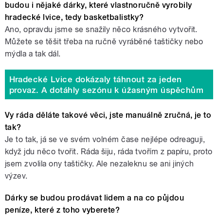
budou i nějaké dárky, které vlastnoručně vyrobily
hradecké lvice, tedy basketbalistky?
Ano, opravdu jsme se snažily něco krásného vytvořit.
Můžete se těšit třeba na ručně vyráběné taštičky nebo
mýdla a tak dál.
Hradecké Lvice dokázaly táhnout za jeden
provaz. A dotáhly sezónu k úžasným úspěchům
Vy ráda děláte takové věci, jste manuálně zručná, je to
tak?
Je to tak, já se ve svém volném čase nejlépe odreaguji,
když jdu něco tvořit. Ráda šiju, ráda tvořím z papíru, proto
jsem zvolila ony taštičky. Ale nezaleknu se ani jiných
výzev.
Dárky se budou prodávat lidem a na co půjdou
peníze, které z toho vyberete?