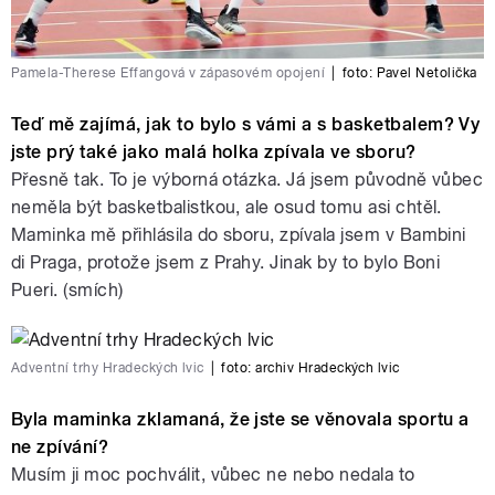
Pamela-Therese Effangová v zápasovém opojení
|
foto:
Pavel Netolička
Teď mě zajímá, jak to bylo s vámi a s basketbalem? Vy
jste prý také jako malá holka zpívala ve sboru?
Přesně tak. To je výborná otázka. Já jsem původně vůbec
neměla být basketbalistkou, ale osud tomu asi chtěl.
Maminka mě přihlásila do sboru, zpívala jsem v Bambini
di Praga, protože jsem z Prahy. Jinak by to bylo Boni
Pueri. (smích)
Adventní trhy Hradeckých lvic
|
foto:
archiv Hradeckých lvic
Byla maminka zklamaná, že jste se věnovala sportu a
ne zpívání?
Musím ji moc pochválit, vůbec ne nebo nedala to