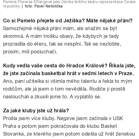
Pamela-Therese Effangová jako členka širšího kádru reprezentace České
republiky
|
foto:
Pavel Netolička
Co si Pamelo přejete od Ježíška? Máte nějaké přání?
Samozřejmě nějaká přání mám, ale snažím se být
skromná. A mám trošku obavy, že kdybych je tady
prozradila do éteru, tak se nesplní. Tak se nezlobte,
prosím, milí posluchači.
Kudy vedla vaše cesta do Hradce Králové? Říkala jste,
že jste začínala basketbal hrát v sedmi letech v Praze.
Ano, paní učitelka si všimla mého talentu a řekla to mým
rodičům, ale já jsem o tom nevěděla. Rodiče jí prostě
naslouchali a zkusili jsme to. A vyplatilo se.
Za jaké kluby jste už hrála?
Prošla jsem více kluby. Nejprve jsem začínala v USK
Praha a potom jsem pokračovala do klubu Basket
Slovanka, ze kterého jsem potom odešla už hrát ženskou