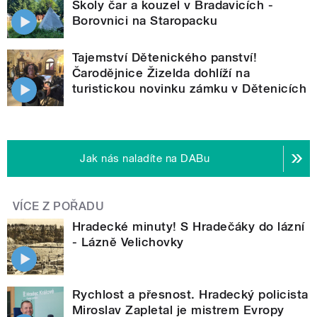
Školy čar a kouzel v Bradavicích -
Borovnici na Staropacku
Tajemství Dětenického panství!
Čarodějnice Žizelda dohlíží na
turistickou novinku zámku v Dětenicích
Jak nás naladíte na DABu
VÍCE Z POŘADU
Hradecké minuty! S Hradečáky do lázní
- Lázně Velichovky
Rychlost a přesnost. Hradecký policista
Miroslav Zapletal je mistrem Evropy