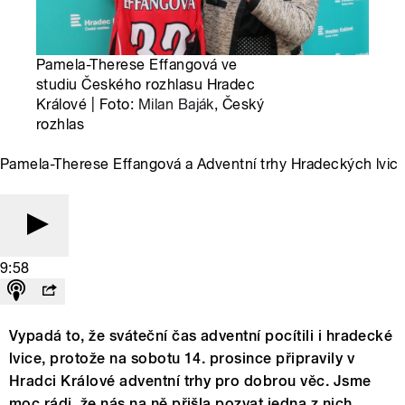
Pamela-Therese Effangová ve
studiu Českého rozhlasu Hradec
Králové | Foto:
Milan Baják
, Český
rozhlas
Pamela-Therese Effangová a Adventní trhy Hradeckých lvic
9:58
Vypadá to, že sváteční čas adventní pocítili i hradecké
lvice, protože na sobotu 14. prosince připravily v
Hradci Králové adventní trhy pro dobrou věc. Jsme
moc rádi, že nás na ně přišla pozvat jedna z nich,