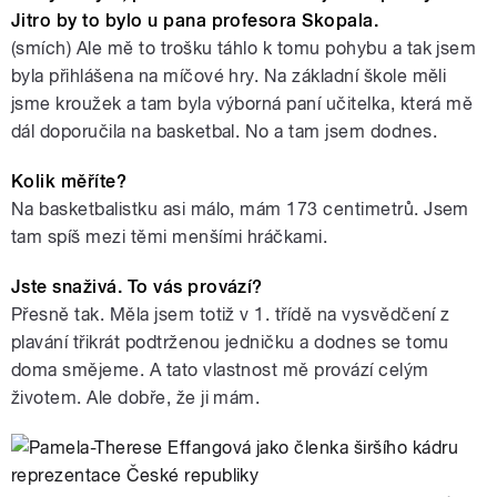
Adventní trhy Hradeckých lvic
Jitro by to bylo u pana profesora Skopala.
(smích) Ale mě to trošku táhlo k tomu pohybu a tak jsem
byla přihlášena na míčové hry. Na základní škole měli
jsme kroužek a tam byla výborná paní učitelka, která mě
dál doporučila na basketbal. No a tam jsem dodnes.
Kolik měříte?
Na basketbalistku asi málo, mám 173 centimetrů. Jsem
tam spíš mezi těmi menšími hráčkami.
Jste snaživá. To vás provází?
Přesně tak. Měla jsem totiž v 1. třídě na vysvědčení z
plavání třikrát podtrženou jedničku a dodnes se tomu
doma smějeme. A tato vlastnost mě provází celým
životem. Ale dobře, že ji mám.