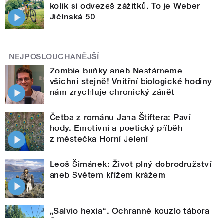
kolik si odvezeš zážitků. To je Weber
Jičínská 50
NEJPOSLOUCHANĚJŠÍ
Zombie buňky aneb Nestárneme
všichni stejně! Vnitřní biologické hodiny
nám zrychluje chronický zánět
Četba z románu Jana Štiftera: Paví
hody. Emotivní a poetický příběh
z městečka Horní Jelení
Leoš Šimánek: Život plný dobrodružství
aneb Světem křížem krážem
„Salvio hexia“. Ochranné kouzlo tábora