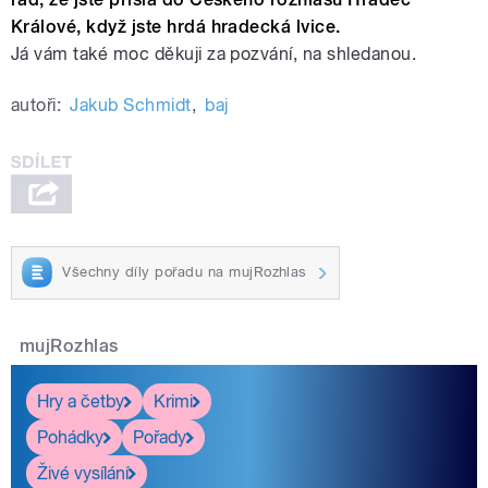
Králové, když jste hrdá hradecká lvice.
Já vám také moc děkuji za pozvání, na shledanou.
autoři:
Jakub Schmidt
,
baj
Všechny díly pořadu na mujRozhlas
mujRozhlas
Hry a četby
Krimi
Pohádky
Pořady
Živé vysílání