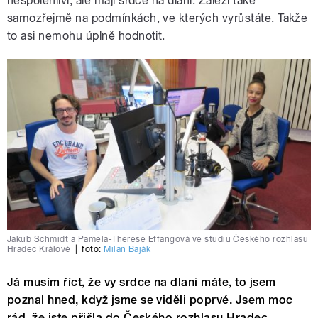
nespolehliví, ale mají srdce na dlani. Záleží také
samozřejmě na podmínkách, ve kterých vyrůstáte. Takže
to asi nemohu úplně hodnotit.
Jakub Schmidt a Pamela-Therese Effangová ve studiu Českého rozhlasu
Hradec Králové
|
foto:
Milan Baják
Já musím říct, že vy srdce na dlani máte, to jsem
poznal hned, když jsme se viděli poprvé. Jsem moc
rád, že jste přišla do Českého rozhlasu Hradec