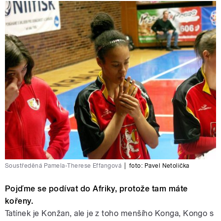
Soustředěná Pamela-Therese Effangová
|
foto:
Pavel Netolička
Pojďme se podívat do Afriky, protože tam máte
kořeny.
Tatínek je Konžan, ale je z toho menšího Konga, Kongo s