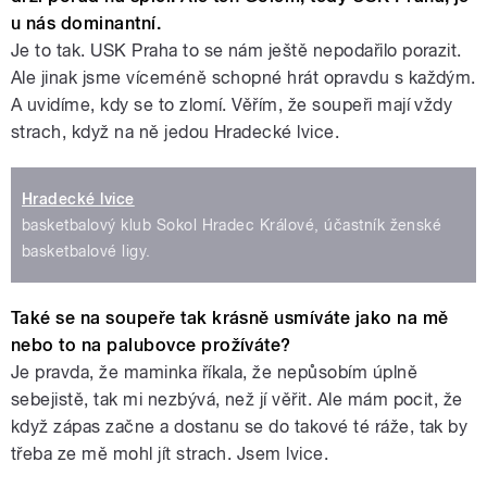
u nás dominantní.
Je to tak. USK Praha to se nám ještě nepodařilo porazit.
Ale jinak jsme víceméně schopné hrát opravdu s každým.
A uvidíme, kdy se to zlomí. Věřím, že soupeři mají vždy
strach, když na ně jedou Hradecké lvice.
Hradecké lvice
basketbalový klub Sokol Hradec Králové, účastník ženské
basketbalové ligy.
Také se na soupeře tak krásně usmíváte jako na mě
nebo to na palubovce prožíváte?
Je pravda, že maminka říkala, že nepůsobím úplně
sebejistě, tak mi nezbývá, než jí věřit. Ale mám pocit, že
když zápas začne a dostanu se do takové té ráže, tak by
třeba ze mě mohl jít strach. Jsem lvice.