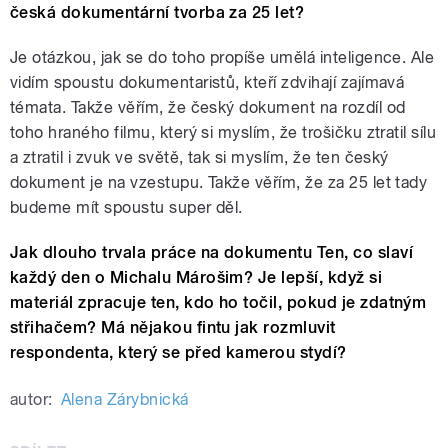
česká dokumentární tvorba za 25 let?
Je otázkou, jak se do toho propíše umělá inteligence. Ale
vidím spoustu dokumentaristů, kteří zdvihají zajímavá
témata. Takže věřím, že český dokument na rozdíl od
toho hraného filmu, který si myslím, že trošičku ztratil sílu
a ztratil i zvuk ve světě, tak si myslím, že ten český
dokument je na vzestupu. Takže věřím, že za 25 let tady
budeme mít spoustu super děl.
Jak dlouho trvala práce na dokumentu Ten, co slaví
každý den o Michalu Márošim? Je lepší, když si
materiál zpracuje ten, kdo ho točil, pokud je zdatným
střihačem? Má nějakou fintu jak rozmluvit
respondenta, který se před kamerou stydí?
autor:
Alena Zárybnická