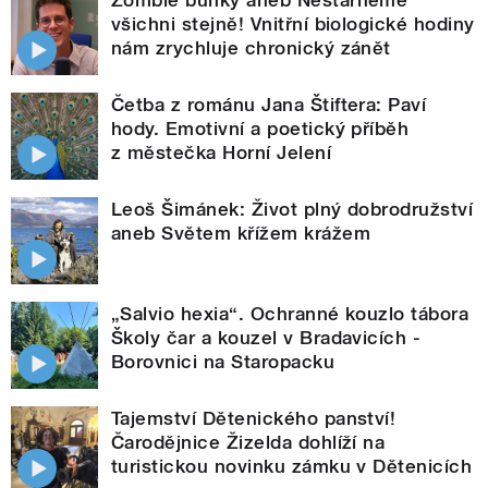
Zombie buňky aneb Nestárneme
všichni stejně! Vnitřní biologické hodiny
nám zrychluje chronický zánět
Četba z románu Jana Štiftera: Paví
hody. Emotivní a poetický příběh
z městečka Horní Jelení
Leoš Šimánek: Život plný dobrodružství
aneb Světem křížem krážem
„Salvio hexia“. Ochranné kouzlo tábora
Školy čar a kouzel v Bradavicích -
Borovnici na Staropacku
Tajemství Dětenického panství!
Čarodějnice Žizelda dohlíží na
turistickou novinku zámku v Dětenicích