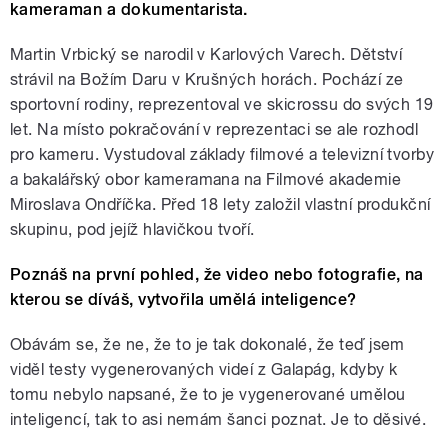
kameraman a dokumentarista.
Martin Vrbický se narodil v Karlových Varech. Dětství
strávil na Božím Daru v Krušných horách. Pochází ze
sportovní rodiny, reprezentoval ve skicrossu do svých 19
let. Na místo pokračování v reprezentaci se ale rozhodl
pro kameru. Vystudoval základy filmové a televizní tvorby
a bakalářský obor kameramana na Filmové akademie
Miroslava Ondříčka. Před 18 lety založil vlastní produkční
skupinu, pod jejíž hlavičkou tvoří.
Poznáš na první pohled, že video nebo fotografie, na
kterou se díváš, vytvořila umělá inteligence?
Obávám se, že ne, že to je tak dokonalé, že teď jsem
viděl testy vygenerovaných videí z Galapág, kdyby k
tomu nebylo napsané, že to je vygenerované umělou
inteligencí, tak to asi nemám šanci poznat. Je to děsivé.