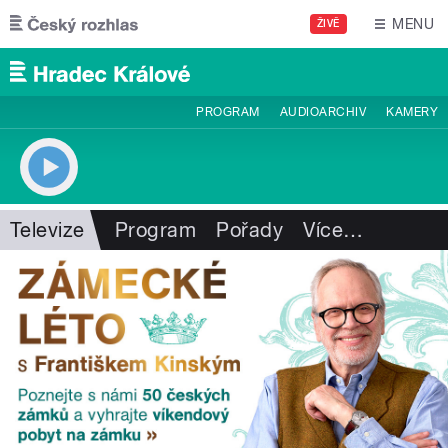
Přejít k hlavnímu obsahu
MENU
ŽIVĚ
PROGRAM
AUDIOARCHIV
KAMERY
Televize
Program
Pořady
Více
…