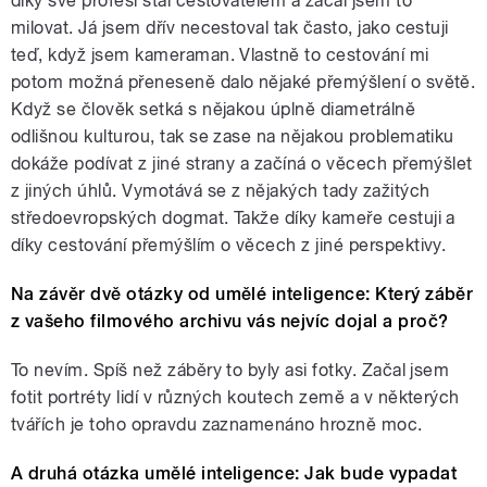
díky své profesi stal cestovatelem a začal jsem to
milovat. Já jsem dřív necestoval tak často, jako cestuji
teď, když jsem kameraman. Vlastně to cestování mi
potom možná přeneseně dalo nějaké přemýšlení o světě.
Když se člověk setká s nějakou úplně diametrálně
odlišnou kulturou, tak se zase na nějakou problematiku
dokáže podívat z jiné strany a začíná o věcech přemýšlet
z jiných úhlů. Vymotává se z nějakých tady zažitých
středoevropských dogmat. Takže díky kameře cestuji a
díky cestování přemýšlím o věcech z jiné perspektivy.
Na závěr dvě otázky od umělé inteligence: Který záběr
z vašeho filmového archivu vás nejvíc dojal a proč?
To nevím. Spíš než záběry to byly asi fotky. Začal jsem
fotit portréty lidí v různých koutech země a v některých
tvářích je toho opravdu zaznamenáno hrozně moc.
A druhá otázka umělé inteligence: Jak bude vypadat