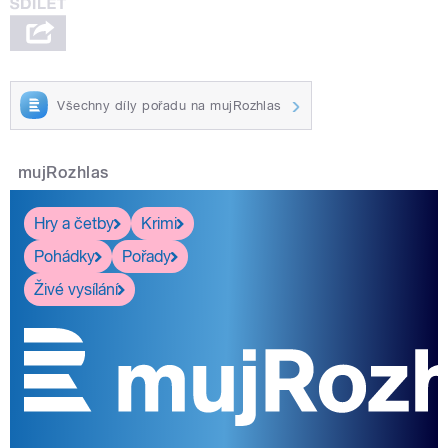
Všechny díly pořadu na mujRozhlas
mujRozhlas
Hry a četby
Krimi
Pohádky
Pořady
Živé vysílání