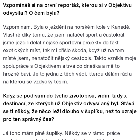
Vzpomínáš si na první reportáž, kterou si v Objektivu
odvysílal? O čem byla?
Vzpomínám. Byla o ježdění na horském kole v Kanadě.
Vlastně díky tomu, že jsem natáčel sport a častokrát
jsme jezdili dělat nějaké sportovní projekty do fakt
exotických míst, tak mi přišlo škoda, když už na tom
místě jsem, nenatočit nějaký cestopis. Takto vznikla moje
spolupráce s Objektivem a trvá do dneška a mě to
hrozně baví. Je to jedna z těch věcí, kterou dělám rád a
na kterou se vždycky těším.
K
dyž se podívám do tvého životopisu, vidím tady x
destinací, ze kterých už Objektiv odvysílaný byl. Stává
se ti někdy, že něco leží dlouho v šuplíku, než to uzraje
pro ten správný čas?
Já toho mám plné šuplíky. Někdy se v rámci práce