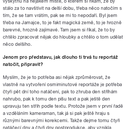
vyskytnu na nějakém místě, o kterém si říkám, že by
stálo za to navštívit na delší dobu, třeba něco natočím s
tím, že se tam vrátím, pak se mi to nepodaří. Byl jsem
třeba na Jamajce, to je fakt magická země, to je hrozně
barevné, hrozně zajímavé. Tam jsem si říkal, že to by
chtělo zpracovat nějak do hloubky a chtělo o tom udělat
něco delšího.
Jenom pro představu, jak dlouho ti trvá tu reportáž
natočit, připravit?
Myslím, že je to potřeba asi nějak zprůměrovat, že
vlastně na vytvoření osmiminutové reportáže je potřeba
čtyři pět dní toho natáčení, pak to zhruba den stříhám
nahrubo, pak k tomu den píšu text a pak ještě den
upravuju ten střih podle textu. Protože jsem v první řadě
a vzděláním kameraman, tak já si pak ještě hraju s
různými barevnými korekcemi. Takže dejme tomu čtyři
natáčecí dny a čtyři dny postprodukce, aby vznikla