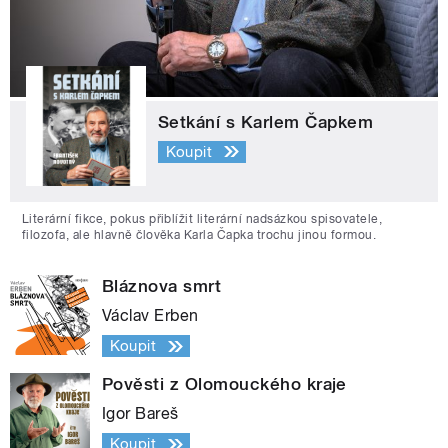
Setkání s Karlem Čapkem
Koupit
Literární fikce, pokus přiblížit literární nadsázkou spisovatele,
filozofa, ale hlavně člověka Karla Čapka trochu jinou formou.
Bláznova smrt
Václav Erben
Koupit
Pověsti z Olomouckého kraje
Igor Bareš
Koupit