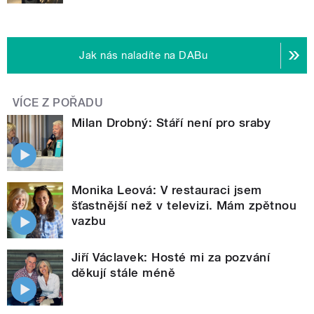
Jak nás naladíte na DABu
VÍCE Z POŘADU
Milan Drobný: Stáří není pro sraby
Monika Leová: V restauraci jsem
šťastnější než v televizi. Mám zpětnou
vazbu
Jiří Václavek: Hosté mi za pozvání
děkují stále méně