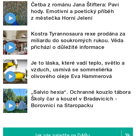
Četba z románu Jana Štiftera: Paví
hody. Emotivní a poetický příběh
z městečka Horní Jelení
Kostra Tyrannosaura rexe prodána za
miliardu do soukromých rukou. Věda
přichází o důležité informace
Je to láska, které vadí teplo, světlo a
vzduch, usmívá se sommeliérka
olivového oleje Eva Hammerová
„Salvio hexia“. Ochranné kouzlo tábora
Školy čar a kouzel v Bradavicích -
Borovnici na Staropacku
Jak nás naladíte na DABu