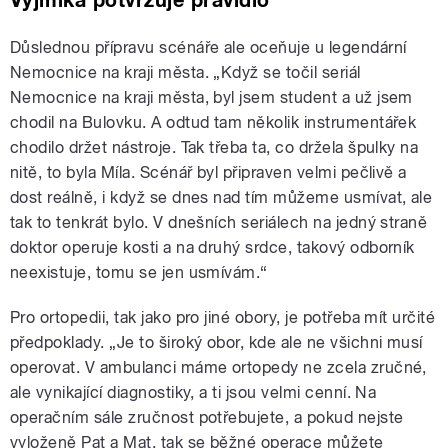
Výjimka potvrzuje pravidlo
Důslednou přípravu scénáře ale oceňuje u legendární
Nemocnice na kraji města. „Když se točil seriál
Nemocnice na kraji města, byl jsem student a už jsem
chodil na Bulovku. A odtud tam několik instrumentářek
chodilo držet nástroje. Tak třeba ta, co držela špulky na
nitě, to byla Míla. Scénář byl připraven velmi pečlivě a
dost reálně, i když se dnes nad tím můžeme usmívat, ale
tak to tenkrát bylo. V dnešních seriálech na jedný straně
doktor operuje kosti a na druhý srdce, takový odborník
neexistuje, tomu se jen usmívám.“
Pro ortopedii, tak jako pro jiné obory, je potřeba mít určité
předpoklady. „Je to široký obor, kde ale ne všichni musí
operovat. V ambulanci máme ortopedy ne zcela zručné,
ale vynikající diagnostiky, a ti jsou velmi cenní. Na
operačním sále zručnost potřebujete, a pokud nejste
vyloženě Pat a Mat, tak se běžné operace můžete