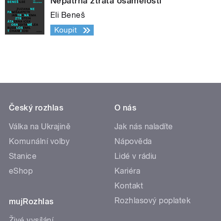
Nepatrná ztráta osamělosti
Eli Beneš
Koupit
Český rozhlas
O nás
Válka na Ukrajině
Jak nás naladíte
Komunální volby
Nápověda
Stanice
Lidé v rádiu
eShop
Kariéra
Kontakt
Rozhlasový poplatek
mujRozhlas
Živé vysílání