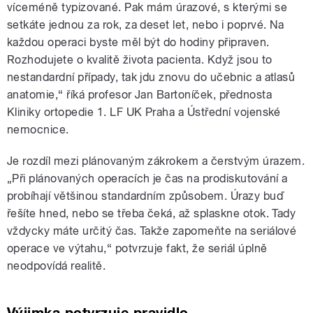
víceméně typizované. Pak mám úrazové, s kterými se
setkáte jednou za rok, za deset let, nebo i poprvé. Na
každou operaci byste měl být do hodiny připraven.
Rozhodujete o kvalitě života pacienta. Když jsou to
nestandardní případy, tak jdu znovu do učebnic a atlasů
anatomie,“ říká profesor Jan Bartoníček, přednosta
Kliniky ortopedie 1. LF UK Praha a Ústřední vojenské
nemocnice.
Je rozdíl mezi plánovaným zákrokem a čerstvým úrazem.
„Při plánovaných operacích je čas na prodiskutování a
probíhají většinou standardním způsobem. Úrazy buď
řešíte hned, nebo se třeba čeká, až splaskne otok. Tady
vždycky máte určitý čas. Takže zapomeňte na seriálové
operace ve výtahu,“ potvrzuje fakt, že seriál úplně
neodpovídá realitě.