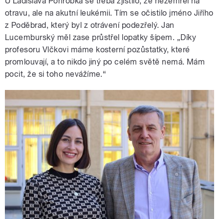
U Ladislava Pohrobka se třeba zjistilo, že nezemřel na
otravu, ale na akutní leukémii. Tím se očistilo jméno Jiřího
z Poděbrad, který byl z otrávení podezřelý. Jan
Lucemburský měl zase průstřel lopatky šípem. „Díky
profesoru Vlčkovi máme kosterní pozůstatky, které
promlouvají, a to nikdo jiný po celém světě nemá. Mám
pocit, že si toho nevážíme.“