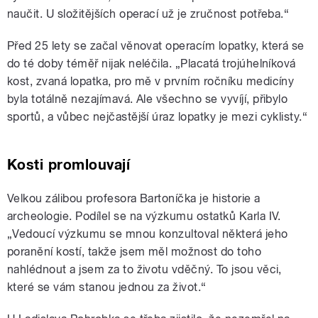
naučit. U složitějších operací už je zručnost potřeba.“
Před 25 lety se začal věnovat operacím lopatky, která se
do té doby téměř nijak neléčila. „Placatá trojúhelníková
kost, zvaná lopatka, pro mě v prvním ročníku medicíny
byla totálně nezajímavá. Ale všechno se vyvíjí, přibylo
sportů, a vůbec nejčastější úraz lopatky je mezi cyklisty.“
Kosti promlouvají
Velkou zálibou profesora Bartoníčka je historie a
archeologie. Podílel se na výzkumu ostatků Karla IV.
„Vedoucí výzkumu se mnou konzultoval některá jeho
poranění kostí, takže jsem měl možnost do toho
nahlédnout a jsem za to životu vděčný. To jsou věci,
které se vám stanou jednou za život.“