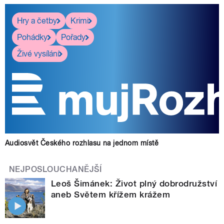
Hry a četby
Krimi
Pohádky
Pořady
Živé vysílání
Audiosvět Českého rozhlasu na jednom místě
NEJPOSLOUCHANĚJŠÍ
Leoš Šimánek: Život plný dobrodružství
aneb Světem křížem krážem