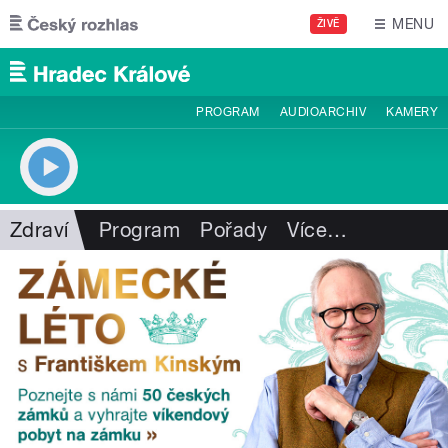
Přejít k hlavnímu obsahu
MENU
ŽIVĚ
PROGRAM
AUDIOARCHIV
KAMERY
Zdraví
Program
Pořady
Více
…