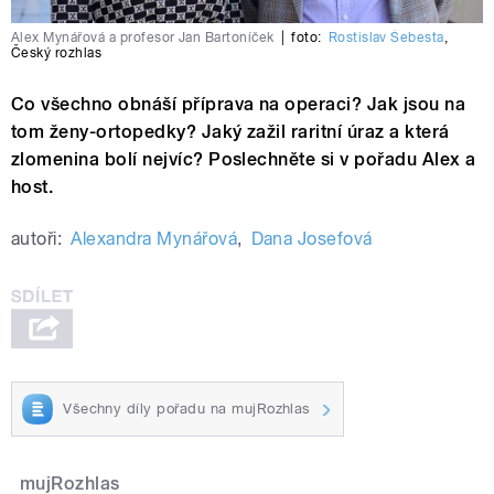
Alex Mynářová a profesor Jan Bartoníček
|
foto:
Rostislav Šebesta
,
Český rozhlas
Co všechno obnáší příprava na operaci? Jak jsou na
tom ženy-ortopedky? Jaký zažil raritní úraz a která
zlomenina bolí nejvíc? Poslechněte si v pořadu Alex a
host.
autoři:
Alexandra Mynářová
,
Dana Josefová
Všechny díly pořadu na mujRozhlas
mujRozhlas