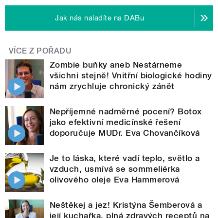
Jak nás naladíte na DABu
VÍCE Z POŘADU
Zombie buňky aneb Nestárneme
všichni stejně! Vnitřní biologické hodiny
nám zrychluje chronický zánět
Nepříjemné nadměrné pocení? Botox
jako efektivní medicínské řešení
doporučuje MUDr. Eva Chovančíková
Je to láska, které vadí teplo, světlo a
vzduch, usmívá se sommeliérka
olivového oleje Eva Hammerová
Neštěkej a jez! Kristýna Šemberová a
její kuchařka, plná zdravých receptů na