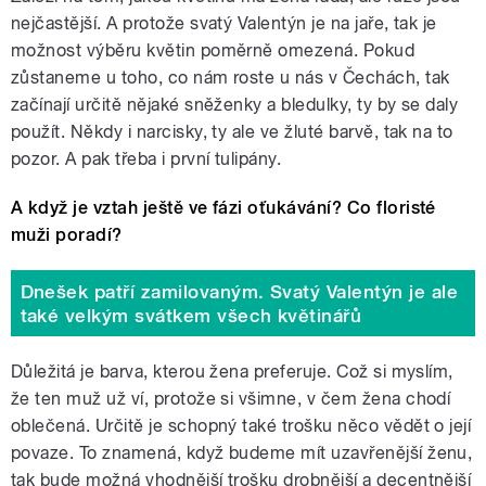
nejčastější. A protože svatý Valentýn je na jaře, tak je
možnost výběru květin poměrně omezená. Pokud
zůstaneme u toho, co nám roste u nás v Čechách, tak
začínají určitě nějaké sněženky a bledulky, ty by se daly
použít. Někdy i narcisky, ty ale ve žluté barvě, tak na to
pozor. A pak třeba i první tulipány.
A když je vztah ještě ve fázi oťukávání? Co floristé
muži poradí?
Dnešek patří zamilovaným. Svatý Valentýn je ale
také velkým svátkem všech květinářů
Důležitá je barva, kterou žena preferuje. Což si myslím,
že ten muž už ví, protože si všimne, v čem žena chodí
oblečená. Určitě je schopný také trošku něco vědět o její
povaze. To znamená, když budeme mít uzavřenější ženu,
tak bude možná vhodnější trošku drobnější a decentnější