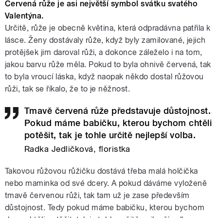
Červená růže je asi největší symbol svátku svatého
Valentýna.
Určitě, růže je obecně květina, která odpradávna patřila k
lásce. Ženy dostávaly růže, když byly zamilované, jejich
protějšek jim daroval růži, a dokonce záleželo i na tom,
jakou barvu růže měla. Pokud to byla ohnivě červená, tak
to byla vroucí láska, když naopak někdo dostal růžovou
růži, tak se říkalo, že to je něžnost.
Tmavě červená růže představuje důstojnost.
Pokud máme babičku, kterou bychom chtěli
potěšit, tak je tohle určitě nejlepší volba.
Radka Jedličková, floristka
Takovou růžovou růžičku dostává třeba malá holčička
nebo maminka od své dcery. A pokud dáváme vyloženě
tmavě červenou růži, tak tam už je zase především
důstojnost. Tedy pokud máme babičku, kterou bychom