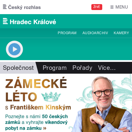
Přejít k hlavnímu obsahu
MENU
ŽIVĚ
PROGRAM
AUDIOARCHIV
KAMERY
Společnost
Program
Pořady
Více
…