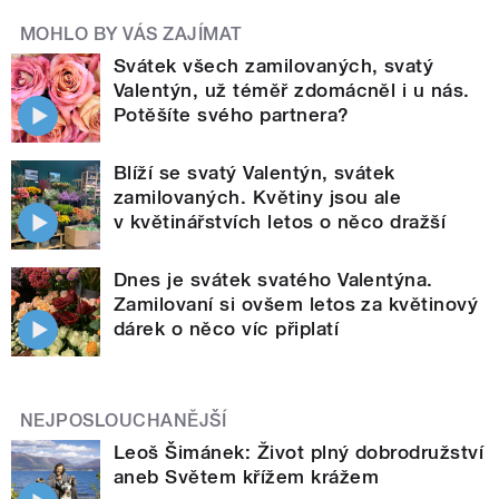
MOHLO BY VÁS ZAJÍMAT
Svátek všech zamilovaných, svatý
Valentýn, už téměř zdomácněl i u nás.
Potěšíte svého partnera?
Blíží se svatý Valentýn, svátek
zamilovaných. Květiny jsou ale
v květinářstvích letos o něco dražší
Dnes je svátek svatého Valentýna.
Zamilovaní si ovšem letos za květinový
dárek o něco víc připlatí
NEJPOSLOUCHANĚJŠÍ
Leoš Šimánek: Život plný dobrodružství
aneb Světem křížem krážem