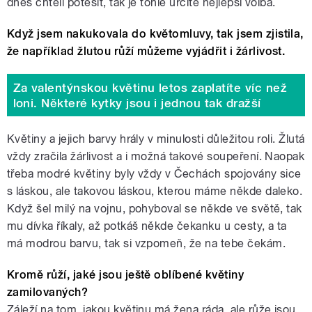
dnes chtěli potěšit, tak je tohle určitě nejlepší volba.
Když jsem nakukovala do květomluvy, tak jsem zjistila,
že například žlutou růží můžeme vyjádřit i žárlivost.
Za valentýnskou květinu letos zaplatíte víc než
loni. Některé kytky jsou i jednou tak dražší
Květiny a jejich barvy hrály v minulosti důležitou roli. Žlutá
vždy zračila žárlivost a i možná takové soupeření. Naopak
třeba modré květiny byly vždy v Čechách spojovány sice
s láskou, ale takovou láskou, kterou máme někde daleko.
Když šel milý na vojnu, pohyboval se někde ve světě, tak
mu dívka říkaly, až potkáš někde čekanku u cesty, a ta
má modrou barvu, tak si vzpomeň, že na tebe čekám.
Kromě růží, jaké jsou ještě oblíbené květiny
zamilovaných?
Záleží na tom, jakou květinu má žena ráda, ale růže jsou