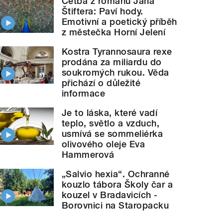
Četba z románu Jana
Štiftera: Paví hody.
Emotivní a poetický příběh
z městečka Horní Jelení
Kostra Tyrannosaura rexe
prodána za miliardu do
soukromých rukou. Věda
přichází o důležité
informace
Je to láska, které vadí
teplo, světlo a vzduch,
usmívá se sommeliérka
olivového oleje Eva
Hammerová
„Salvio hexia“. Ochranné
kouzlo tábora Školy čar a
kouzel v Bradavicích -
Borovnici na Staropacku