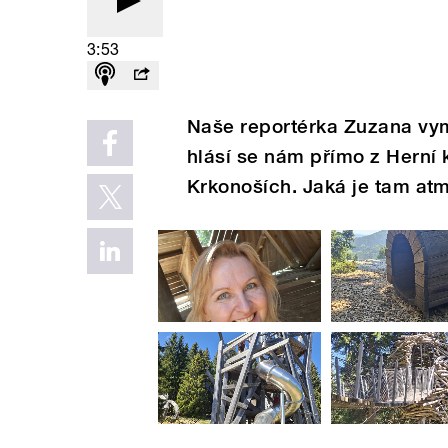
3:53
Naše reportérka Zuzana vymě
hlásí se nám přímo z Herní
Krkonoších. Jaká je tam at