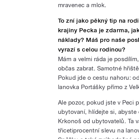
mravenec a mlok.
To zní jako pěkný tip na rod
krajiny Pecka je zdarma, jak
náklady? Máš pro naše poslu
vyrazí s celou rodinou?
Mám a velmi ráda je posdílí
občas zabrat. Samotné hřiště
Pokud jde o cestu nahoru: o
lanovka Portášky přímo z Vel
Ale pozor, pokud jste v Peci
ubytovaní, hlídejte si, abyste
Krkonoš od ubytovatelů. Ta 
třicetiprocentní slevu na lan