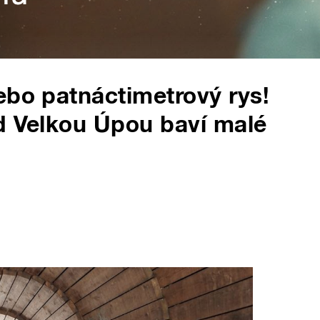
ebo patnáctimetrový rys!
d Velkou Úpou baví malé