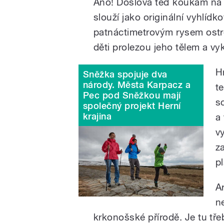
Ano! Doslova teď koukám na m
slouží jako originální vyhlídk
patnáctimetrovým rysem ostr
děti prolezou jeho tělem a vy
H
Sněžka spojuje dva
národy. Města Karpacz a
t
Pec pod Sněžkou mají
s
společný projekt Herní
krajina
a
vy
z
p
Ar
ne
krkonošské přírodě. Je tu tř