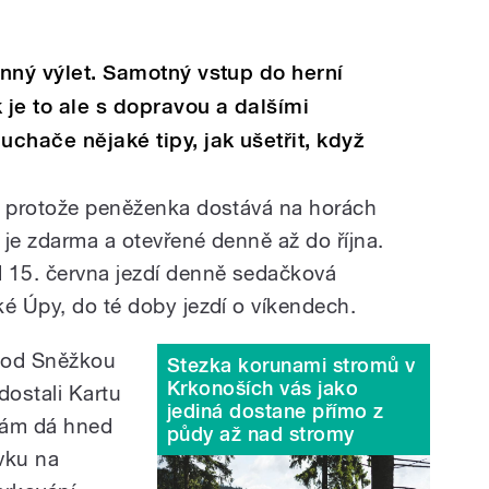
inný výlet. Samotný vstup do herní
 je to ale s dopravou a dalšími
chače nějaké tipy, jak ušetřit, když
m, protože peněženka dostává na horách
 je zdarma a otevřené denně až do října.
d 15. června jezdí denně sedačková
ké Úpy, do té doby jezdí o víkendech.
 pod Sněžkou
Stezka korunami stromů v
Krkonoších vás jako
 dostali Kartu
jediná dostane přímo z
vám dá hned
půdy až nad stromy
ovku na