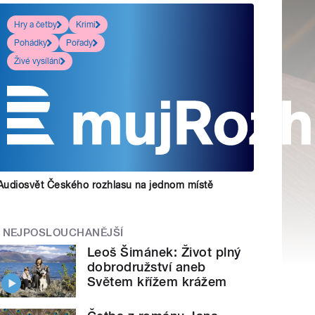
Hry a četby
Krimi
Pohádky
Pořady
Živé vysílání
Audiosvět Českého rozhlasu na jednom místě
NEJPOSLOUCHANĚJŠÍ
Leoš Šimánek: Život plný
dobrodružství aneb
Světem křížem krážem