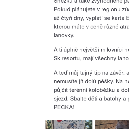
Sněžku a také zvýhodněné pa
Pokud plánujete v regionu zů
až čtyři dny, vyplatí se karta
kterou máte v ceně různé atr
lanovky.
A ti úplně největší milovníci 
Skiresortu, mají všechny lano
A teď můj tajný tip na závěr:
nemusíte jít dolů pěšky. Na h
půjčit terénní koloběžku a do
sjezd. Sbalte děti a batohy a 
PECKA!