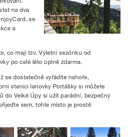
rkování.
stat na dva
 EnjoyCard, se
akce a
hor, co mají tzv. Výletní sezónku od
vky po celé léto úplně zdarma.
 až se dostatečně vyřádíte nahoře,
orní stanici lanovky Portášky si můžete
lů do Velké Úpy si užít parádní, bezpečný
přijeďte sem, tohle místo je prostě