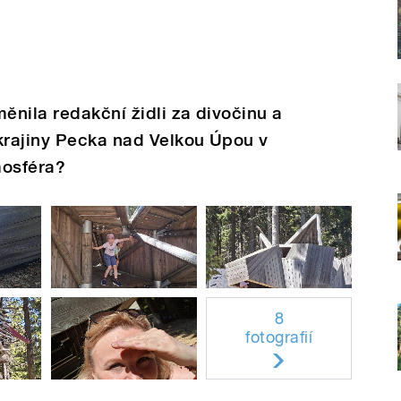
nila redakční židli za divočinu a
 krajiny Pecka nad Velkou Úpou v
mosféra?
8
fotografií