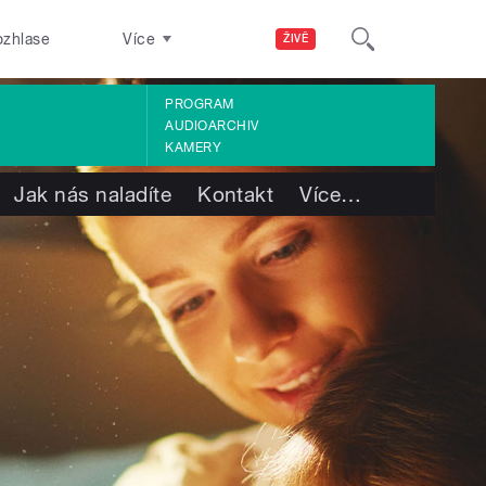
ozhlase
Více
ŽIVĚ
PROGRAM
AUDIOARCHIV
KAMERY
Jak nás naladíte
Kontakt
Více
…