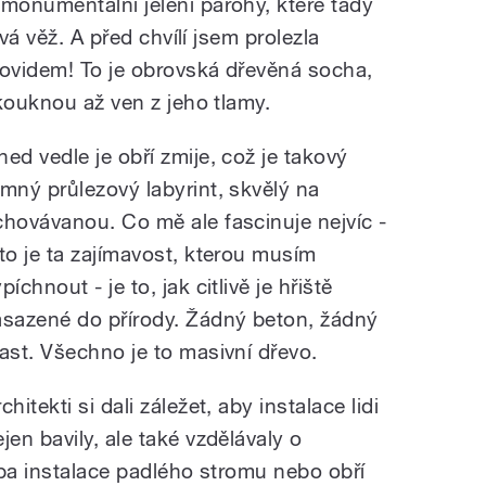
onumentální jelení parohy, které tady
ová věž. A před chvílí jsem prolezla
ovidem! To je obrovská dřevěná socha,
kouknou až ven z jeho tlamy.
ned vedle je obří zmije, což je takový
emný průlezový labyrint, skvělý na
chovávanou. Co mě ale fascinuje nejvíc -
 to je ta zajímavost, kterou musím
píchnout - je to, jak citlivě je hřiště
asazené do přírody. Žádný beton, žádný
last. Všechno je to masivní dřevo.
chitekti si dali záležet, aby instalace lidi
jen bavily, ale také vzdělávaly o
eba instalace padlého stromu nebo obří