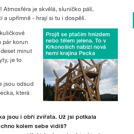
 Atmosféra je skvělá, sluníčko pálí,
 a upřímně - hrají si tu i dospělí.
 kuličkové
Projít se ptačím hnízdem
nebo tělem jelena. To v
a pár korun
Krkonoších nabízí nová
 deset minut
herní krajina Pecka
ty, je to
e jsou odsud
pecka, která
 jsou i obří zvířata. Už jsi potkala
echno kolem sebe vidíš?