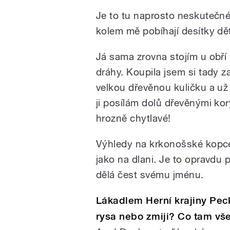
Je to tu naprosto neskutečné!
kolem mě pobíhají desítky dětí
Já sama zrovna stojím u obří
dráhy. Koupila jsem si tady z
velkou dřevěnou kuličku a už
ji posílám dolů dřevěnými kory
hrozně chytlavé!
Výhledy na krkonošské kopc
jako na dlani. Je to opravdu 
dělá čest svému jménu.
Lákadlem Herní krajiny Pecka
rysa nebo zmiji? Co tam vš