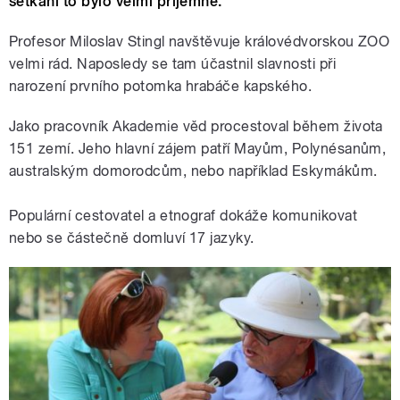
setkání to bylo velmi příjemné.
Profesor Miloslav Stingl navštěvuje královédvorskou ZOO
velmi rád. Naposledy se tam účastnil slavnosti při
narození prvního potomka hrabáče kapského.
Jako pracovník Akademie věd procestoval během života
151 zemí. Jeho hlavní zájem patří Mayům, Polynésanům,
australským domorodcům, nebo například Eskymákům.
Populární cestovatel a etnograf dokáže komunikovat
nebo se částečně domluví 17 jazyky.