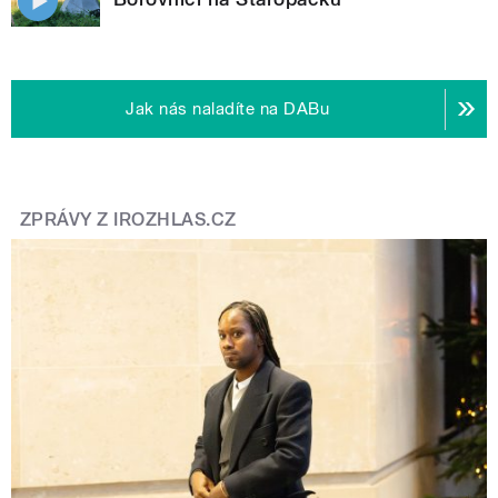
Jak nás naladíte na DABu
ZPRÁVY Z IROZHLAS.CZ