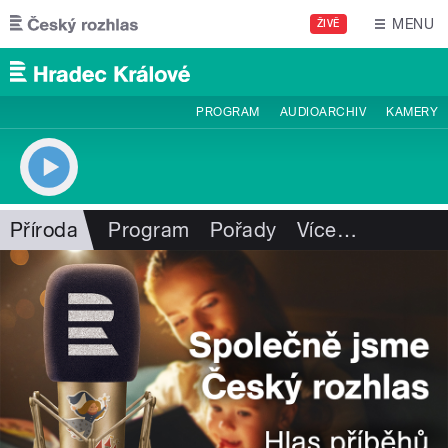
Přejít k hlavnímu obsahu
MENU
ŽIVĚ
PROGRAM
AUDIOARCHIV
KAMERY
Příroda
Program
Pořady
Více
…