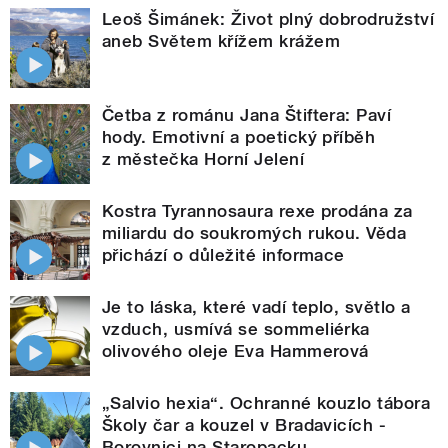
Leoš Šimánek: Život plný dobrodružství
aneb Světem křížem krážem
Četba z románu Jana Štiftera: Paví
hody. Emotivní a poetický příběh
z městečka Horní Jelení
Kostra Tyrannosaura rexe prodána za
miliardu do soukromých rukou. Věda
přichází o důležité informace
Je to láska, které vadí teplo, světlo a
vzduch, usmívá se sommeliérka
olivového oleje Eva Hammerová
„Salvio hexia“. Ochranné kouzlo tábora
Školy čar a kouzel v Bradavicích -
Borovnici na Staropacku