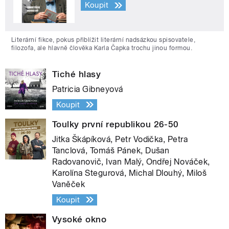
Koupit
Literární fikce, pokus přiblížit literární nadsázkou spisovatele,
filozofa, ale hlavně člověka Karla Čapka trochu jinou formou.
Tiché hlasy
Patricia Gibneyová
Koupit
Toulky první republikou 26-50
Jitka Škápíková, Petr Vodička, Petra
Tanclová, Tomáš Pánek, Dušan
Radovanovič, Ivan Malý, Ondřej Nováček,
Karolína Stegurová, Michal Dlouhý, Miloš
Vaněček
Koupit
Vysoké okno