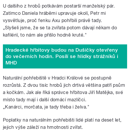
U dalšího z hrobů potkávám postarší manželský pár.
Zatímco Daniela hráběmi upravuje okolí, Petr mi
vysvětluje, proč fenku Axu pohřbili právě tady.
„Slyšeli jsme, že se ta zvířata potom dávají někam do
kafilérií, to nám ale přišlo hodně kruté."
Hradecké hřbitovy budou na Dušičky otevřeny
do večerních hodin. Posílí se hlídky strážníků i
MHD
Naturální pohřebiště v Hradci Králové se postupně
rozrůstá. Z dvou tisíc hrobů jich drtivá většina patří psům
a kočkám. Jak ale říká správce hřbitova Jiří Matějka, své
místo tady mají i další domácí mazlíčci.
„Kanárci, morčata, je tady třeba i želva."
Poplatky na naturálním pohřebišti lidé platí na deset let,
jejich výše záleží na hmotnosti zvířat.