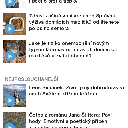
i péči o srst a tlapky
Zdraví začíná v misce aneb Správná
výživa domácích mazlíčků od štěněte
po psího seniora
Jaké je riziko onemocnění novým
typem koronaviru u našich domácích
mazlíčků a zvířat obecně?
NEJPOSLOUCHANĚJŠÍ
Leoš Šimánek: Život plný dobrodružství
aneb Světem křížem krážem
Četba z románu Jana Štiftera: Paví
hody. Emotivní a poetický příběh
z městečka Horní Jelení