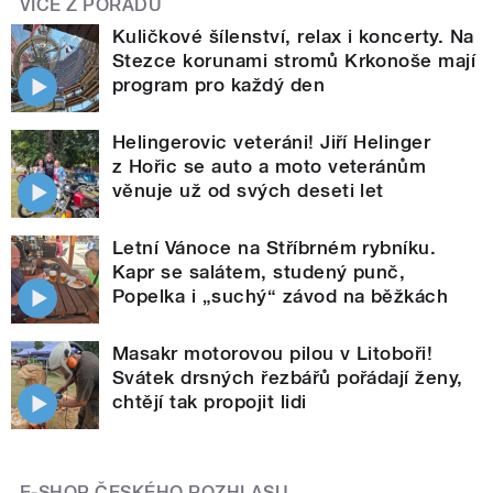
VÍCE Z POŘADU
Kuličkové šílenství, relax i koncerty. Na
Stezce korunami stromů Krkonoše mají
program pro každý den
Helingerovic veteráni! Jiří Helinger
z Hořic se auto a moto veteránům
věnuje už od svých deseti let
Letní Vánoce na Stříbrném rybníku.
Kapr se salátem, studený punč,
Popelka i „suchý“ závod na běžkách
Masakr motorovou pilou v Litoboři!
Svátek drsných řezbářů pořádají ženy,
chtějí tak propojit lidi
E-SHOP ČESKÉHO ROZHLASU