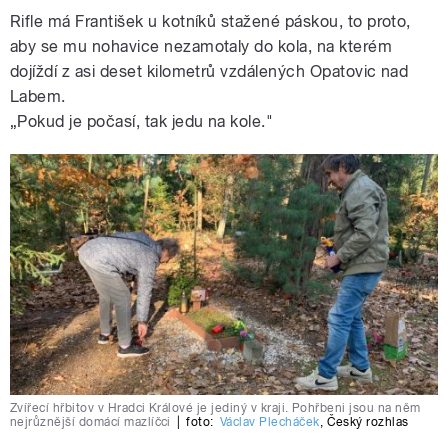
Rifle má František u kotníků stažené páskou, to proto,
aby se mu nohavice nezamotaly do kola, na kterém
dojíždí z asi deset kilometrů vzdálených Opatovic nad
Labem.
„Pokud je počasí, tak jedu na kole."
Zvířecí hřbitov v Hradci Králové je jediný v kraji. Pohřbeni jsou na něm
nejrůznější domácí mazlíčci
|
foto:
Václav Plecháček
,
Český rozhlas