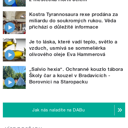
Kostra Tyrannosaura rexe prodána za
miliardu do soukromých rukou. Věda
přichází o důležité informace
Je to láska, které vadí teplo, světlo a
vzduch, usmívá se sommeliérka
olivového oleje Eva Hammerová
„Salvio hexia“. Ochranné kouzlo tábora
Školy čar a kouzel v Bradavicích -
Borovnici na Staropacku
Jak nás naladíte na DABu