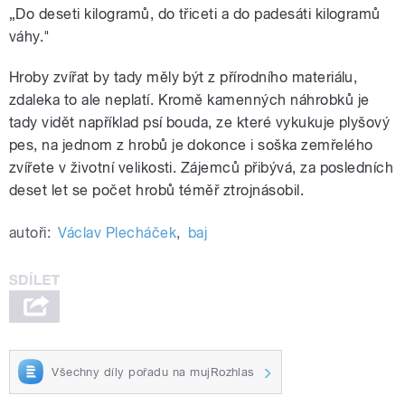
„Do deseti kilogramů, do třiceti a do padesáti kilogramů
váhy."
Hroby zvířat by tady měly být z přírodního materiálu,
zdaleka to ale neplatí. Kromě kamenných náhrobků je
tady vidět například psí bouda, ze které vykukuje plyšový
pes, na jednom z hrobů je dokonce i soška zemřelého
zvířete v životní velikosti. Zájemců přibývá, za posledních
deset let se počet hrobů téměř ztrojnásobil.
autoři:
Václav Plecháček
,
baj
Všechny díly pořadu na mujRozhlas