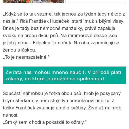
„Když se to tak vezme, tak jednou za týden tady někdo z
nás je," říká František Hudeček, starší muž s bílými vlasy.
Dnes je tady bez nemocné manželky, právě zapaluje
svíčku na hrobu dvou psů. Na mramorové desce jsou
jejich jména - Filípek a Tomeček. Na oba vzpomínají se
ženou s láskou.
„To je nesmazatelné."
Zvířata nás mohou mnoho naučit. V přírodě platí
zákony, na které je možné se spolehnout
Součástí náhrobku je fotka obou psů, hrob je posypaný
bílým štěrkem, v něm stojí dva porcelánoví andílci. Z
tašky František vytahuje umělé květiny. Živé už na hrob
nenosí.
„Srnky sem chodí a pokaždé to ožraly."