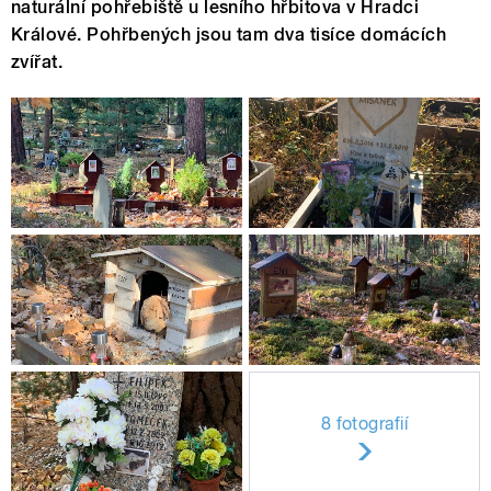
naturální pohřebiště u lesního hřbitova v Hradci
Králové. Pohřbených jsou tam dva tisíce domácích
zvířat.
8 fotografií