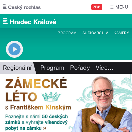
Přejít k hlavnímu obsahu
MENU
ŽIVĚ
PROGRAM
AUDIOARCHIV
KAMERY
Regionální
Program
Pořady
Více
…