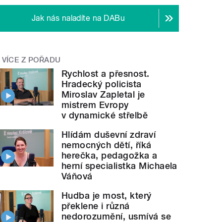
Jak nás naladíte na DABu
VÍCE Z POŘADU
Rychlost a přesnost.
Hradecký policista
Miroslav Zapletal je
mistrem Evropy
v dynamické střelbě
Hlídám duševní zdraví
nemocných dětí, říká
herečka, pedagožka a
herní specialistka Michaela
Váňová
Hudba je most, který
překlene i různá
nedorozumění, usmívá se