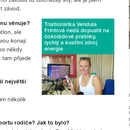
t závod.
lonu věnuje?
Triatlonistka Vendula
Frintová nedá dopustit na
tlon, ale
čokoládové pralinky,
vou konají
rychlý a kvalitní zdroj
energie
bo někdy
 tam přijede
ší největší
m několik
portu rodiče? Jak to bylo?