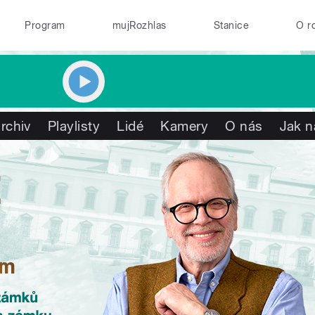
Program
mujRozhlas
Stanice
O r
rchiv
Playlisty
Lidé
Kamery
O nás
Jak n