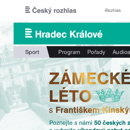
Přejít k hlavnímu obsahu
iRozhlas
Sport
Program
Pořady
Audioa