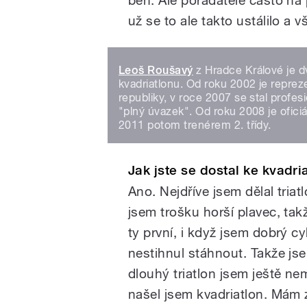
už se to ale takto ustálilo a 
Leoš Roušavý
z Hradce Králové je d
kvadriatlonu. Od roku 2002 je repr
republiky, v roce 2007 se stal profe
"plný úvazek". Od roku 2008 je ofici
2011 potom trenérem 2. třídy.
Jak jste se dostal ke kvadri
Ano. Nejdříve jsem dělal triat
jsem trošku horší plavec, tak
ty první, i když jsem dobrý cy
nestihnul stáhnout. Takže js
dlouhý triatlon jsem ještě nem
našel jsem kvadriatlon. Mám z