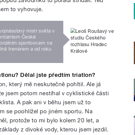
všem to vyhovuje.
vojnásobný mistr světa v
ezentantem České
sionálním sportovcem na
álně trenérem a od roku
atlonu? Dělal jste předtím triatlon?
lon, který mě neskutečně pohltil. Ale já
že jsem potom nestíhal v cyklistické části
klista. A pak ani v běhu jsem už to
em se poohlížel po jiném sportu. Na
ěl, protože to mi bylo kolem 20 let, a
áklady z divoké vody, kterou jsem jezdil.