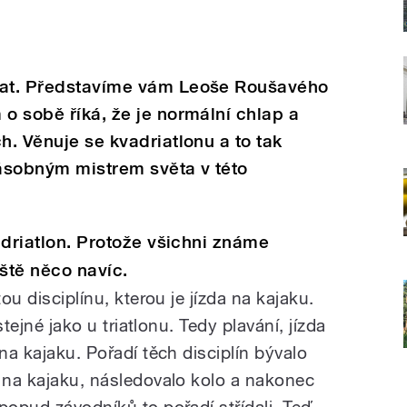
ovat. Představíme vám Leoše Roušavého
 o sobě říká, že je normální chlap a
h. Věnuje se kvadriatlonu a to tak
ásobným mistrem světa v této
vadriatlon. Protože všichni známe
eště něco navíc.
tou disciplínu, kterou je jízda na kajaku.
stejné jako u triatlonu. Tedy plavání, jízda
na kajaku. Pořadí těch disciplín bývalo
a na kajaku, následovalo kolo a nakonec
popud závodníků to pořadí střídali. Teď