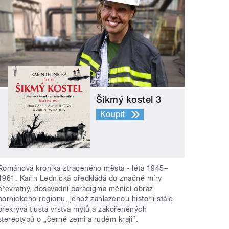
Šikmý kostel 3
Koupit
Románová kronika ztraceného města - léta 1945–
1961. Karin Lednická předkládá do značné míry
převratný, dosavadní paradigma měnící obraz
hornického regionu, jehož zahlazenou historii stále
překrývá tlustá vrstva mýtů a zakořeněných
stereotypů o „černé zemi a rudém kraji“.