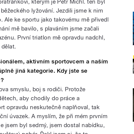
ratránkovi, kterým je Petr Michl. ten byl
 běžeckého lyžování. Jezdili jsme k nim
lo. Ale ke sportu jako takovému mě přivedl
ěhání mě bavilo, s plaváním jsme začali
zénu. První triatlon mě opravdu nadchl,
 dělat.
sionálem, aktivním sportovcem a naším
plně jiná kategorie. Kdy jste se
m?
ova smyslu, boj s rodiči. Protože
dětech, aby chodily do práce a
ort opravdu neskutečně naplňoval, tak
iční úvazek. A myslím, že při mém prvním
de jsem byl sedmý, jsem dostal nabídku,
ý světový pohár. Řekl jsem si, že to