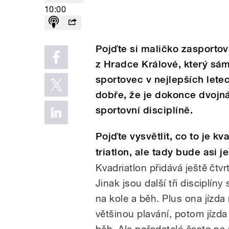
10:00
Pojďte si maličko zasport
z Hradce Králové, který sám
sportovec v nejlepších letec
dobře, že je dokonce dvojn
sportovní disciplíně.
Pojďte vysvětlit, co to je k
triatlon, ale tady bude asi j
Kvadriatlon přidává ještě čtvr
Jinak jsou další tři disciplíny 
na kole a běh. Plus ona jízda 
většinou plavání, potom jízd
běh. Ale pořadatelé často na 