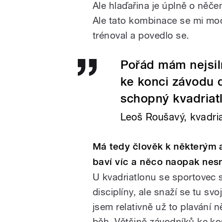
Ale hlaďařina je úplně o něčem
Ale tato kombinace se mi moc 
trénoval a povedlo se.
Pořád mám nejsil
ke konci závodu do
schopný kvadriat
Leoš Roušavý, kvadria
Má tedy člověk k některým a
baví víc a něco naopak nes
U kvadriatlonu se sportovec
disciplíny, ale snaží se tu svo
jsem relativně už to plavání 
běh. Většině závodníků ke kon