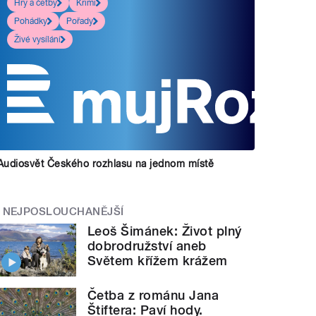
Hry a četby
Krimi
Pohádky
Pořady
Živé vysílání
Audiosvět Českého rozhlasu na jednom místě
NEJPOSLOUCHANĚJŠÍ
Leoš Šimánek: Život plný
dobrodružství aneb
Světem křížem krážem
Četba z románu Jana
Štiftera: Paví hody.