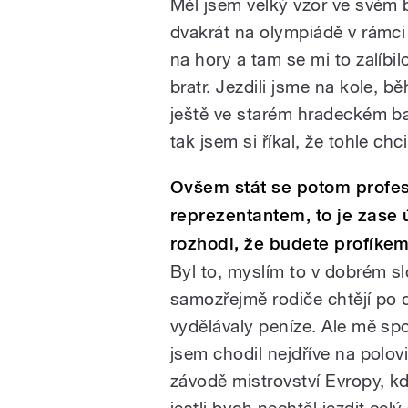
Měl jsem velký vzor ve svém b
dvakrát na olympiádě v rámci
na hory a tam se mi to zalíbi
bratr. Jezdili jsme na kole, b
ještě ve starém hradeckém ba
tak jsem si říkal, že tohle chci
Ovšem stát se potom profe
reprezentantem, to je zase ú
rozhodl, že budete profíke
Byl to, myslím to v dobrém sl
samozřejmě rodiče chtějí po 
vydělávaly peníze. Ale mě sp
jsem chodil nejdříve na polov
závodě mistrovství Evropy, k
jestli bych nechtěl jezdit cel