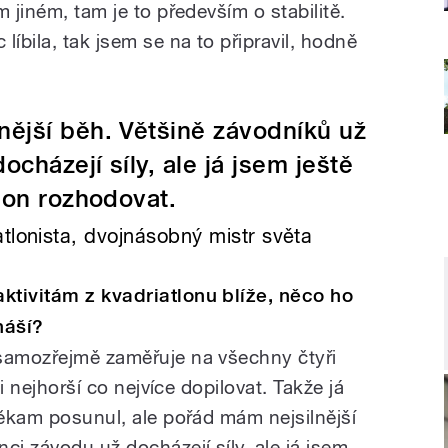
 jiném, tam je to především o stabilitě.
líbila, tak jsem se na to připravil, hodně
nější běh. Většině závodníků už
cházejí síly, ale já jsem ještě
lon rozhodovat.
tlonista, dvojnásobný mistr světa
ktivitám z kvadriatlonu blíže, něco ho
náší?
 samozřejmě zaměřuje na všechny čtyři
ji nejhorší co nejvíce dopilovat. Takže já
někam posunul, ale pořád mám nejsilnější
ci závodu už docházejí síly, ale já jsem