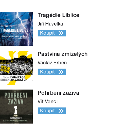
Tragédie Liblice
Jiří Havelka
Koupit
Pastvina zmizelých
Václav Erben
Koupit
Pohřbeni zaživa
Vít Vencl
Koupit