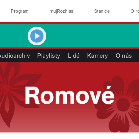
Program
mujRozhlas
Stanice
O r
Audioarchiv
Playlisty
Lidé
Kamery
O nás