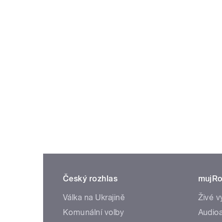
Český rozhlas
mujRo
Válka na Ukrajině
Živé v
Komunální volby
Audioa