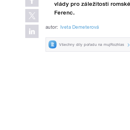
vlády pro záležitosti romsk
Ferenc.
autor:
Iveta Demeterová
Všechny díly pořadu na mujRozhlas