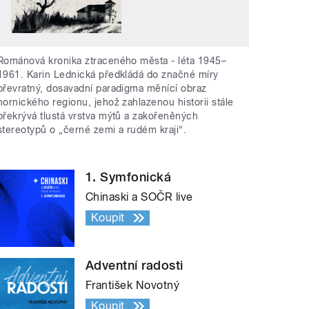
Románová kronika ztraceného města - léta 1945–
1961. Karin Lednická předkládá do značné míry
převratný, dosavadní paradigma měnící obraz
hornického regionu, jehož zahlazenou historii stále
překrývá tlustá vrstva mýtů a zakořeněných
stereotypů o „černé zemi a rudém kraji“.
1. Symfonická
Chinaski a SOČR live
Koupit
Adventní radosti
František Novotný
Koupit