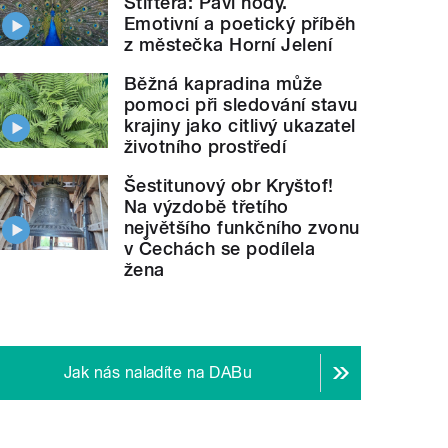
Štiftera: Paví hody.
Emotivní a poetický příběh
z městečka Horní Jelení
Běžná kapradina může
pomoci při sledování stavu
krajiny jako citlivý ukazatel
životního prostředí
Šestitunový obr Kryštof!
Na výzdobě třetího
největšího funkčního zvonu
v Čechách se podílela
žena
Jak nás naladíte na DABu