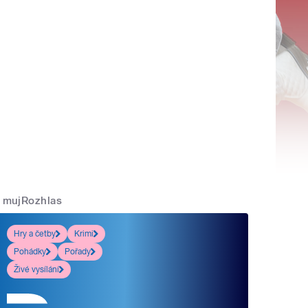
mujRozhlas
Hry a četby
Krimi
Pohádky
Pořady
Živé vysílání