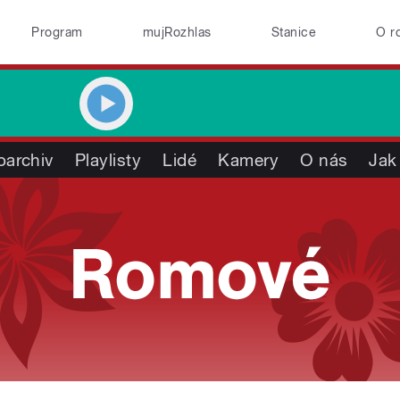
Program
mujRozhlas
Stanice
O r
oarchiv
Playlisty
Lidé
Kamery
O nás
Jak