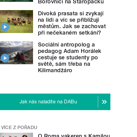
Borovnici na Staropacku
Divoká prasata si zvykají
na lidi a víc se přibližují
městům. Jak se zachovat
při nečekaném setkání?
Sociální antropolog a
pedagog Adam Horálek
cestuje se studenty po
světě, sám třeba na
Kilimandžáro
Jak nás naladíte na DABu
VÍCE Z POŘADU
O Roma vakeren s Kamilou