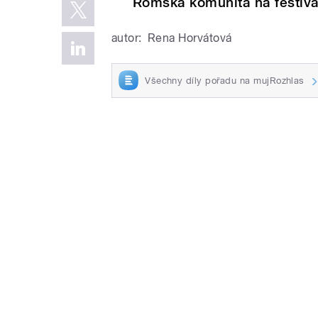
Romská komunita na festiva
autor:
Rena Horvátová
Všechny díly pořadu na mujRozhlas