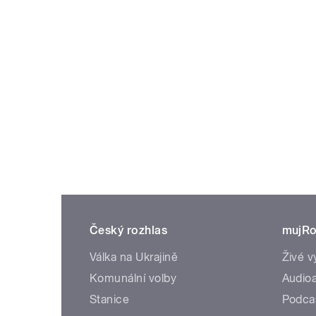
Český rozhlas
mujRo
Válka na Ukrajině
Živé v
Komunální volby
Audioa
Stanice
Podca