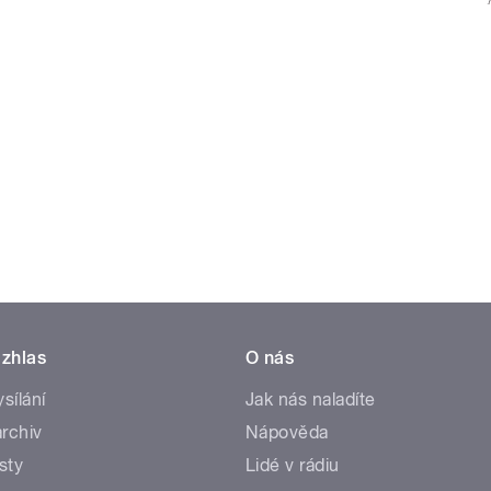
zhlas
O nás
ysílání
Jak nás naladíte
rchiv
Nápověda
sty
Lidé v rádiu