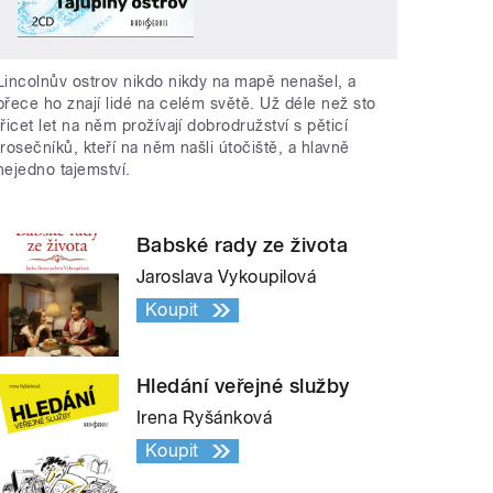
Lincolnův ostrov nikdo nikdy na mapě nenašel, a
přece ho znají lidé na celém světě. Už déle než sto
třicet let na něm prožívají dobrodružství s pěticí
trosečníků, kteří na něm našli útočiště, a hlavně
nejedno tajemství.
Babské rady ze života
Jaroslava Vykoupilová
Koupit
Hledání veřejné služby
Irena Ryšánková
Koupit