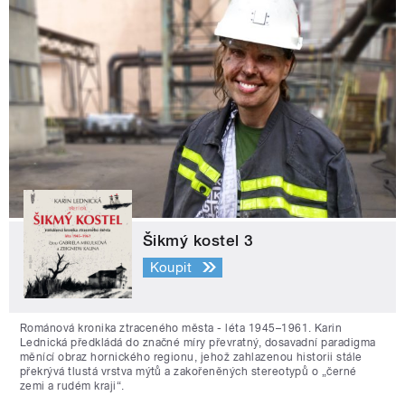
Šikmý kostel 3
Koupit
Románová kronika ztraceného města - léta 1945–1961. Karin
Lednická předkládá do značné míry převratný, dosavadní paradigma
měnící obraz hornického regionu, jehož zahlazenou historii stále
překrývá tlustá vrstva mýtů a zakořeněných stereotypů o „černé
zemi a rudém kraji“.