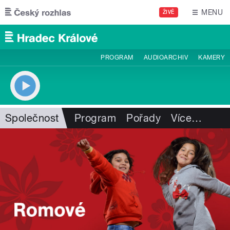
Přejít k hlavnímu obsahu
MENU
ŽIVĚ
PROGRAM
AUDIOARCHIV
KAMERY
Společnost
Program
Pořady
Více
…