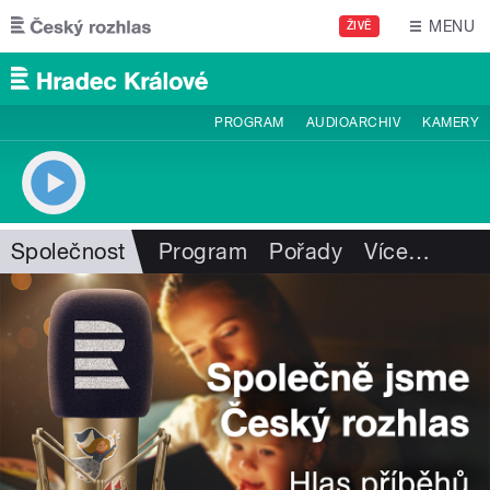
Přejít k hlavnímu obsahu
MENU
ŽIVĚ
PROGRAM
AUDIOARCHIV
KAMERY
Společnost
Program
Pořady
Více
…