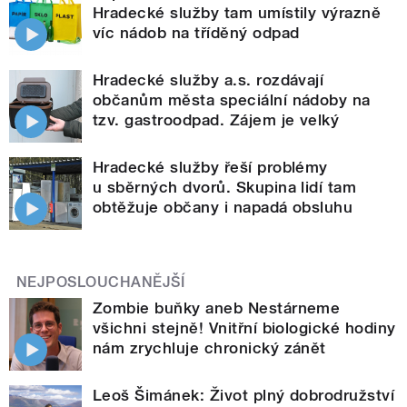
Hradecké služby tam umístily výrazně
víc nádob na tříděný odpad
Hradecké služby a.s. rozdávají
občanům města speciální nádoby na
tzv. gastroodpad. Zájem je velký
Hradecké služby řeší problémy
u sběrných dvorů. Skupina lidí tam
obtěžuje občany i napadá obsluhu
NEJPOSLOUCHANĚJŠÍ
Zombie buňky aneb Nestárneme
všichni stejně! Vnitřní biologické hodiny
nám zrychluje chronický zánět
Leoš Šimánek: Život plný dobrodružství