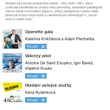
Románová kronika ztraceného města - léta 1945–1961. Karin
Lednická předkládá do značné míry převratný, dosavadní paradigma
měnící obraz hornického regionu, jehož zahlazenou historii stále
překrývá tlustá vrstva mýtů a zakořeněných stereotypů o „černé
zemi a rudém kraji“.
Operette gala
Kateřina Kněžíková a Adam Plachetka
Koupit
Válečný pilot
Antoine De Saint Exupéry, Igor Bareš,
Vladimír Rusko
Koupit
Hledání veřejné služby
Irena Ryšánková
Koupit