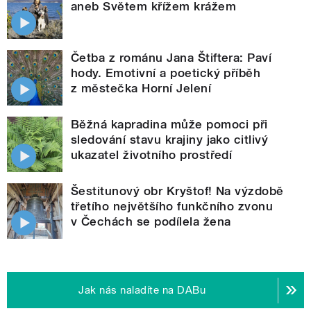
aneb Světem křížem krážem
Četba z románu Jana Štiftera: Paví
hody. Emotivní a poetický příběh
z městečka Horní Jelení
Běžná kapradina může pomoci při
sledování stavu krajiny jako citlivý
ukazatel životního prostředí
Šestitunový obr Kryštof! Na výzdobě
třetího největšího funkčního zvonu
v Čechách se podílela žena
Jak nás naladíte na DABu