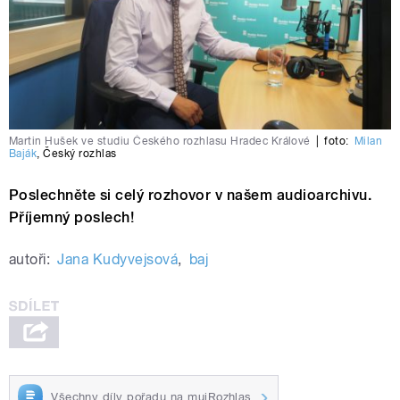
Martin Hušek ve studiu Českého rozhlasu Hradec Králové
|
foto:
Milan
Baják
,
Český rozhlas
Poslechněte si celý rozhovor v našem audioarchivu.
Příjemný poslech!
autoři:
Jana Kudyvejsová
,
baj
Všechny díly pořadu na mujRozhlas