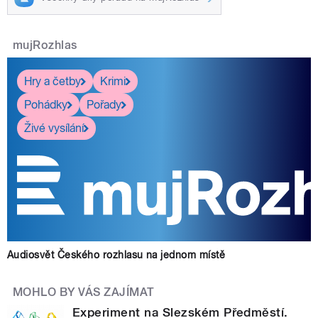
mujRozhlas
Hry a četby
Krimi
Pohádky
Pořady
Živé vysílání
Audiosvět Českého rozhlasu na jednom místě
MOHLO BY VÁS ZAJÍMAT
Experiment na Slezském Předměstí.