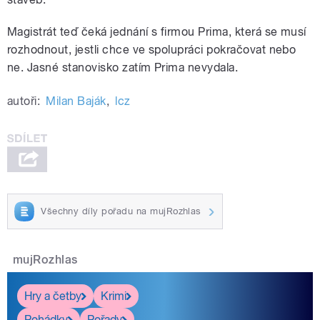
Magistrát teď čeká jednání s firmou Prima, která se musí
rozhodnout, jestli chce ve spolupráci pokračovat nebo
ne. Jasné stanovisko zatím Prima nevydala.
autoři:
Milan Baják
,
lcz
Všechny díly pořadu na mujRozhlas
mujRozhlas
Hry a četby
Krimi
Pohádky
Pořady