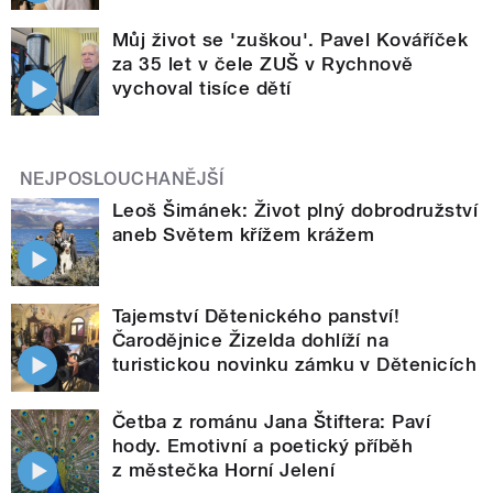
Můj život se 'zuškou'. Pavel Kováříček
za 35 let v čele ZUŠ v Rychnově
vychoval tisíce dětí
NEJPOSLOUCHANĚJŠÍ
Leoš Šimánek: Život plný dobrodružství
aneb Světem křížem krážem
Tajemství Dětenického panství!
Čarodějnice Žizelda dohlíží na
turistickou novinku zámku v Dětenicích
Četba z románu Jana Štiftera: Paví
hody. Emotivní a poetický příběh
z městečka Horní Jelení