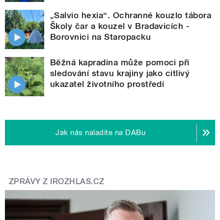
„Salvio hexia“. Ochranné kouzlo tábora
Školy čar a kouzel v Bradavicích -
Borovnici na Staropacku
Běžná kapradina může pomoci při
sledování stavu krajiny jako citlivý
ukazatel životního prostředí
Jak nás naladíte na DABu
ZPRÁVY Z IROZHLAS.CZ