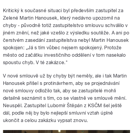
Kritický k současné situaci byl především zastupitel za
Zelené Martin Hanousek, který nedávno upozornil na
chyby - původně totiž zastupitelstvo smlouvu schválilo v
jiném znění, než jaké vzešlo z výsledku soutěže. A ani po
čerstvém zasedání zastupitelstva nebyl Martin Hanousek
spokojen: „Já s tím vůbec nejsem spokojený. Protože
město od začátku investičního oddělení v tom nasekalo
spoustu chyb. V té zakázce."
V nové smlouvě už by chyby být neměly, ale i tak Martin
Hanousek přišel s protinávrhem, aby se projednávání
nové smlouvy odložilo tak, aby se zastupitelé mohli
detailně seznámit s tím, co se vlastně ve smlouvě mění.
Neuspěl. Zastupitel Lubomír Štěpán z KSČM šel ještě
dál, podle něj by bylo nejlepší smluvní vztah úplně
ukončit a celou zakázku vypsat znovu.