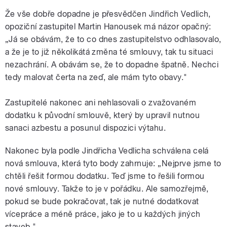
Že vše dobře dopadne je přesvědčen Jindřich Vedlich,
opoziční zastupitel Martin Hanousek má názor opačný:
„Já se obávám, že to co dnes zastupitelstvo odhlasovalo,
a že je to již několikátá změna té smlouvy, tak tu situaci
nezachrání. A obávám se, že to dopadne špatně. Nechci
tedy malovat čerta na zeď, ale mám tyto obavy."
Zastupitelé nakonec ani nehlasovali o zvažovaném
dodatku k původní smlouvě, který by upravil nutnou
sanaci azbestu a posunul dispozici výtahu.
Nakonec byla podle Jindřicha Vedlicha schválena celá
nová smlouva, která tyto body zahrnuje: „Nejprve jsme to
chtěli řešit formou dodatku. Teď jsme to řešili formou
nové smlouvy. Takže to je v pořádku. Ale samozřejmě,
pokud se bude pokračovat, tak je nutné dodatkovat
vícepráce a méně práce, jako je to u každých jiných
staveb."