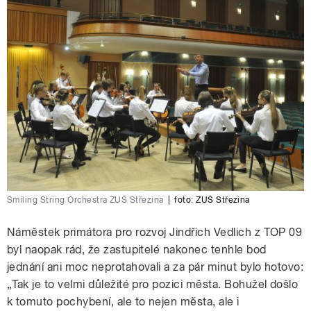
Smiling String Orchestra ZUŠ Střezina
|
foto:
ZUŠ Střezina
Náměstek primátora pro rozvoj Jindřich Vedlich z TOP 09
byl naopak rád, že zastupitelé nakonec tenhle bod
jednání ani moc neprotahovali a za pár minut bylo hotovo:
„Tak je to velmi důležité pro pozici města. Bohužel došlo
k tomuto pochybení, ale to nejen města, ale i