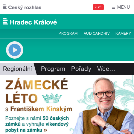
Přejít k hlavnímu obsahu
MENU
ŽIVĚ
PROGRAM
AUDIOARCHIV
KAMERY
Regionální
Program
Pořady
Více
…