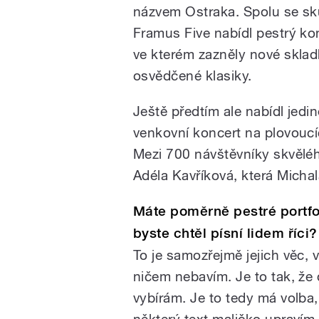
názvem Ostraka. Spolu se s
Framus Five nabídl pestrý kon
ve kterém zazněly nové sklad
osvědčené klasiky.
Ještě předtím ale nabídl jedi
venkovní koncert na plovoucí
Mezi 700 návštěvníky skvělé
Adéla Kavříková, která Michal
Máte poměrně pestré portfol
byste chtěl písní lidem říci?
To je samozřejmě jejich věc, 
ničem nebavím. Je to tak, že 
vybírám. Je to tedy má volba,
některý text maličko upravím