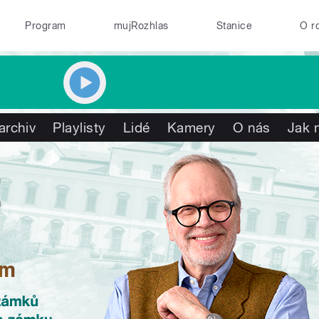
Program
mujRozhlas
Stanice
O r
archiv
Playlisty
Lidé
Kamery
O nás
Jak 