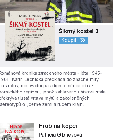
Šikmý kostel 3
Koupit
Románová kronika ztraceného města - léta 1945–
1961. Karin Lednická předkládá do značné míry
převratný, dosavadní paradigma měnící obraz
hornického regionu, jehož zahlazenou historii stále
překrývá tlustá vrstva mýtů a zakořeněných
stereotypů o „černé zemi a rudém kraji“.
Hrob na kopci
Patricia Gibneyová