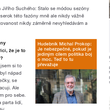
 Jiřího Suchého: Stalo se módou sezóny
aiserok této fazóny mně ale nikdy vážně
žovanost nikdy záměrně nevyhledávám a
iny
Hudebník Michal Prokop:
Je nebezpečné, pokud je
ci, že je to
jediným cílem politika boj
s?
o moc. Teď to tu
převažuje
 jsem si to
 byl nápad
ečky, se
cuji. Ale
ám pro sebe.
parta lidí,
jí.