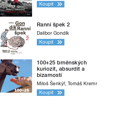
Koupit
Ranní špek 2
Dalibor Gondík
Koupit
100+25 brněnských
kuriozit, absurdit a
bizarností
Miloš Šenkýř, Tomáš Kremr
Koupit