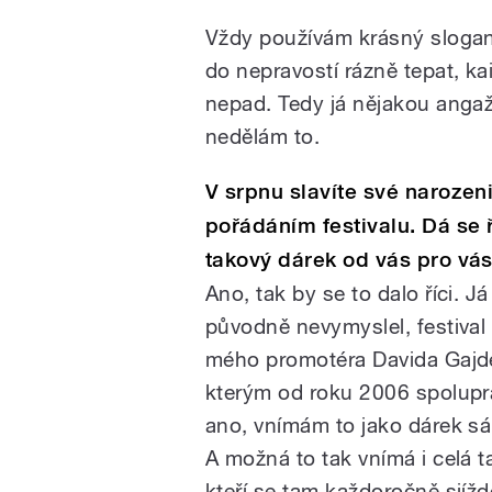
Vždy používám krásný slogan
do nepravostí rázně tepat, k
nepad. Tedy já nějakou anga
nedělám to.
V srpnu slavíte své narozen
pořádáním festivalu. Dá se ří
takový dárek od vás pro vá
Ano, tak by se to dalo říci. Já
původně nevymyslel, festival
mého promotéra Davida Gajd
kterým od roku 2006 spolupra
ano, vnímám to jako dárek s
A možná to tak vnímá i celá ta 
kteří se tam každoročně sjíždě