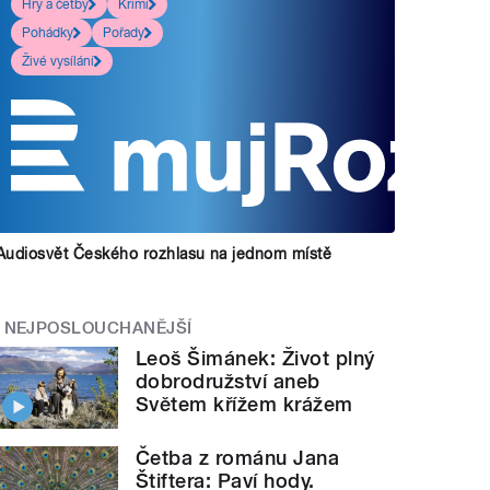
Hry a četby
Krimi
Pohádky
Pořady
Živé vysílání
Audiosvět Českého rozhlasu na jednom místě
NEJPOSLOUCHANĚJŠÍ
Leoš Šimánek: Život plný
dobrodružství aneb
Světem křížem krážem
Četba z románu Jana
Štiftera: Paví hody.