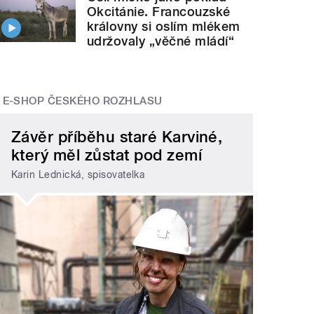
Okcitánie. Francouzské
královny si oslím mlékem
udržovaly „věčné mládí“
E-SHOP ČESKÉHO ROZHLASU
Závěr příběhu staré Karviné,
který měl zůstat pod zemí
Karin Lednická, spisovatelka