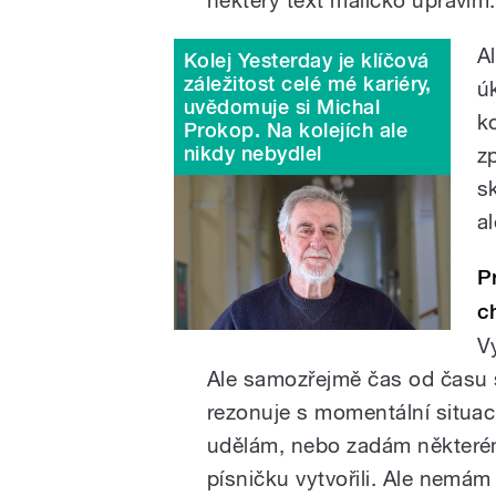
A
Kolej Yesterday je klíčová
záležitost celé mé kariéry,
ú
uvědomuje si Michal
k
Prokop. Na kolejích ale
nikdy nebydlel
z
s
a
P
c
V
Ale samozřejmě čas od času 
rezonuje s momentální situac
udělám, nebo zadám některé
písničku vytvořili. Ale nemám 