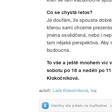
Co se chystá letos?
Já doufám, že spousta dobré 
kterou sami chceme prezento
jména osvědčená, nebo i nepří
tam nějaká perspektiva. Aby
budoucna.
To vše a ještě mnohem víc v
sobotu po 18 a neděli po 11
Klokočníková.
autoři:
Lada Klokočníková
,
baj
Všechny díly pořadu na mujRozhlas