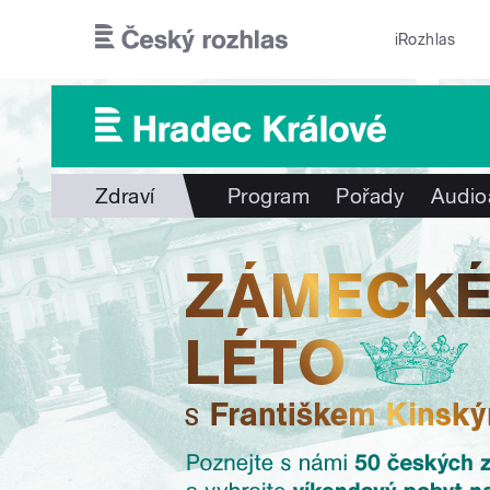
Přejít k hlavnímu obsahu
iRozhlas
Zdraví
Program
Pořady
Audio