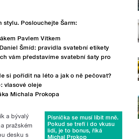
 stylu. Poslouchejte Šarm:
vákem Pavlem Vítkem
Daniel Šmíd: pravidla svatební etikety
ch vám představíme svatební šaty pro
e si pořídit na léto a jak o ně pečovat?
: vlasové oleje
áka Michala Prokopa
ík a bývalý
Písnička se musí líbit mně.
Pokud se trefí i do vkusu
 na pražském
lidí, je to bonus, říká
ou desku s
Michal Prokop