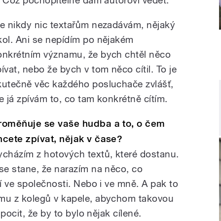
le nikdy nic textařům nezadávám, nějaký
kol. Ani se nepídím po nějakém
onkrétním významu, že bych chtěl něco
pívat, nebo že bych v tom něco cítil. To je
kutečně věc každého posluchače zvlášť,
le já zpívám to, co tam konkrétně cítím.
roměňuje se vaše hudba a to, o čem
hcete zpívat, nějak v čase?
ycházím z hotových textů, které dostanu.
se stane, že narazím na něco, co
í ve společnosti. Nebo i ve mně. A pak to
mu z kolegů v kapele, abychom takovou
pocit, že by to bylo nějak cílené.