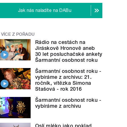
Jak nás naladíte na DABu
VÍCE Z POŘADU
Rádio na cestách na
Jiráskově Hronově aneb
30 let posluchačské ankety
Šarmantní osobnost roku
Šarmantní osobnost roku -
vybíráme z archivu: 21.
ročník, vítězka Simona
Stašová - rok 2016
Šarmantní osobnost roku -
vybíráme z archivu
Oslí mléko jako poklad