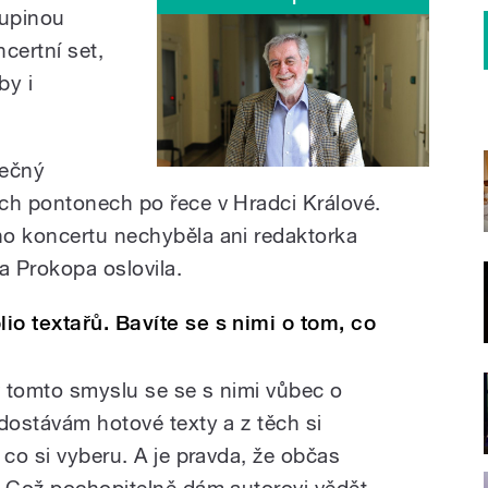
kupinou
certní set,
by i
nečný
ch pontonech po řece v Hradci Králové.
ho koncertu nechyběla ani redaktorka
a Prokopa oslovila.
io textařů. Bavíte se s nimi o tom, co
v tomto smyslu se se s nimi vůbec o
dostávám hotové texty a z těch si
 co si vyberu. A je pravda, že občas
. Což pochopitelně dám autorovi vědět.