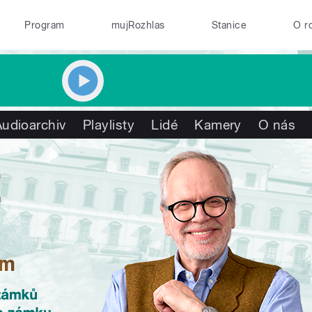
Program
mujRozhlas
Stanice
O r
Audioarchiv
Playlisty
Lidé
Kamery
O nás