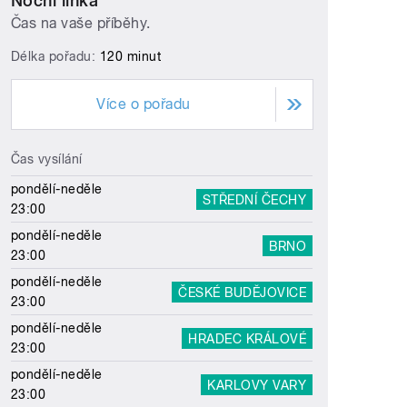
Noční linka
Čas na vaše příběhy.
Délka pořadu:
120 minut
Více o pořadu
Čas vysílání
pondělí-neděle
STŘEDNÍ ČECHY
23:00
pondělí-neděle
BRNO
23:00
pondělí-neděle
ČESKÉ BUDĚJOVICE
23:00
pondělí-neděle
HRADEC KRÁLOVÉ
23:00
pondělí-neděle
KARLOVY VARY
23:00