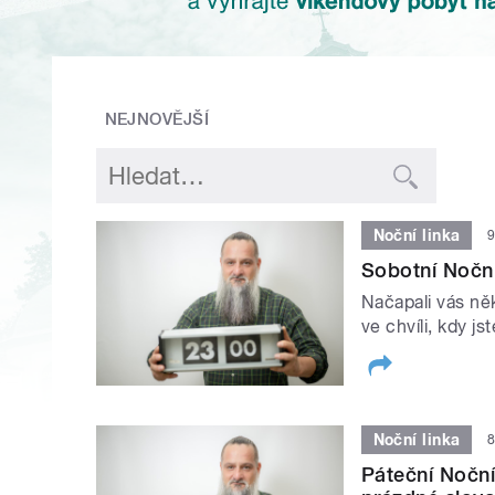
NEJNOVĚJŠÍ
Noční linka
9
Sobotní Noční 
Načapali vás něk
ve chvíli, kdy jst
Noční linka
8
Páteční Noční 