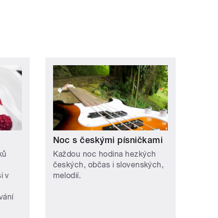
Noc s českými písničkami
ků
Každou noc hodina hezkých
českých, občas i slovenských,
i v
melodií.
vání