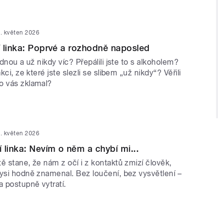
. květen 2026
 linka: Poprvé a rozhodně naposled
ednou a už nikdy víc? Přepálili jste to s alkoholem?
akci, ze které jste slezli se slibem „už nikdy“? Věřili
o vás zklamal?
. květen 2026
 linka: Nevím o něm a chybí mi...
ě stane, že nám z očí i z kontaktů zmizí člověk,
dysi hodně znamenal. Bez loučení, bez vysvětlení –
a postupně vytratí.