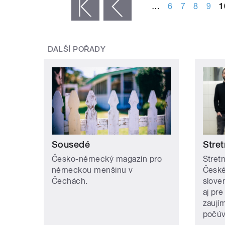
…
6
7
8
9
1
« první
‹ předchozí
DALŠÍ POŘADY
Sousedé
Stret
Česko-německý magazín pro
Stretn
německou menšinu v
České
Čechách.
slove
aj pre
zaují
počúv