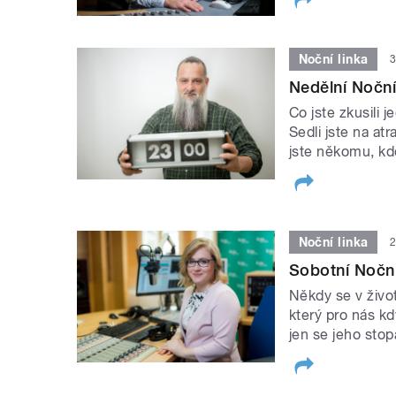
Noční linka
3
Nedělní Noční
Co jste zkusili j
Sedli jste na atr
jste někomu, kd
Noční linka
2
Sobotní Noční
Někdy se v život
který pro nás k
jen se jeho stop