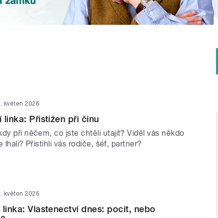
. květen 2026
linka: Přistižen při činu
dy při něčem, co jste chtěli utajit? Viděl vás někdo
e lhali? Přistihli vás rodiče, šéf, partner?
. květen 2026
linka: Vlastenectví dnes: pocit, nebo