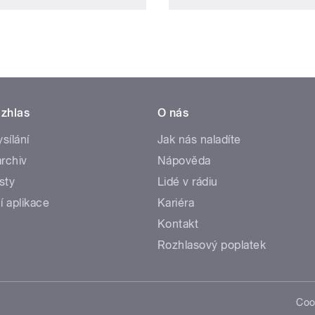
zhlas
O nás
ysílání
Jak nás naladíte
rchiv
Nápověda
sty
Lidé v rádiu
í aplikace
Kariéra
Kontakt
Rozhlasový poplatek
Coo