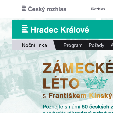
Přejít k hlavnímu obsahu
iRozhlas
Noční linka
Program
Pořady