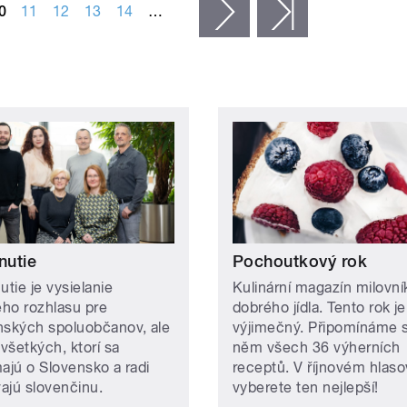
0
11
12
13
14
…
následující ›
poslední »
nutie
Pochoutkový rok
utie je vysielanie
Kulinární magazín milovní
ho rozhlasu pre
dobrého jídla. Tento rok je
nských spoluobčanov, ale
výjimečný. Připomínáme s
 všetkých, ktorí sa
něm všech 36 výherních
majú o Slovensko a radi
receptů. V říjnovém hlaso
ajú slovenčinu.
vyberete ten nejlepší!