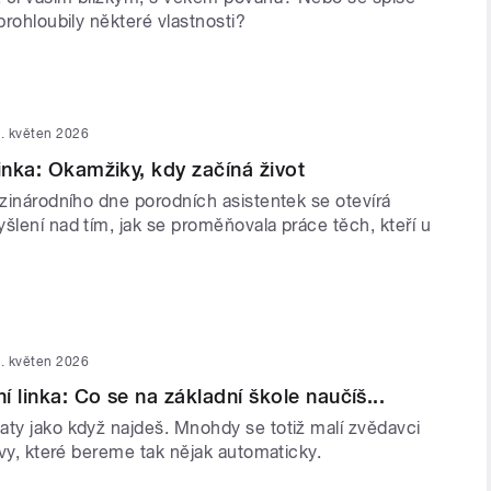
 prohloubily některé vlastnosti?
. květen 2026
linka: Okamžiky, kdy začíná život
ezinárodního dne porodních asistentek se otevírá
šlení nad tím, jak se proměňovala práce těch, kteří u
. květen 2026
 linka: Co se na základní škole naučíš...
aty jako když najdeš. Mnohdy se totiž malí zvědavci
jevy, které bereme tak nějak automaticky.