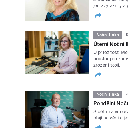
jen zvýraznily a
Noční linka
5
Úterní Noční 
U příležitosti M
prostor pro zamy
zrození stojí.
Noční linka
4
Pondělní Noční
S dětmi a vnouč
ptají na věci a 