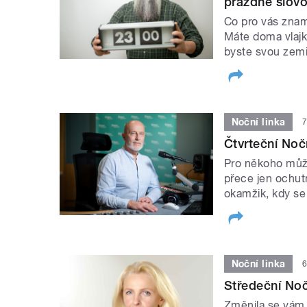
prázdné slov
Co pro vás znam
Máte doma vlajk
byste svou zemi
Noční linka
7
Čtvrteční Noč
Pro někoho může 
přece jen ochutn
okamžik, kdy se 
Noční linka
6
Středeční Noč
Změnila se vám,