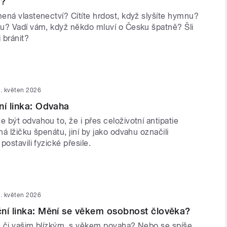
o?
ená vlastenectví? Cítíte hrdost, když slyšíte hymnu?
u? Vadí vám, když někdo mluví o Česku špatně? Šli
 bránit?
. květen 2026
ní linka: Odvaha
být odvahou to, že i přes celoživotní antipatie
á lžičku špenátu, jiní by jako odvahu označili
postavili fyzické přesile.
. květen 2026
ní linka: Mění se věkem osobnost člověka?
 či vašim blízkým, s věkem povaha? Nebo se spíše