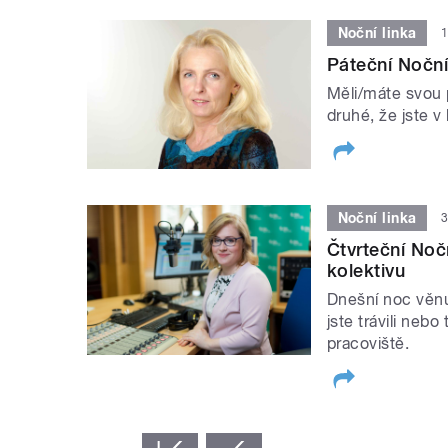
Noční linka
1
Páteční Noční 
Měli/máte svou p
druhé, že jste v
Noční linka
3
Čtvrteční Nočn
kolektivu
Dnešní noc věnu
jste trávili nebo
pracoviště.
STRÁNKY