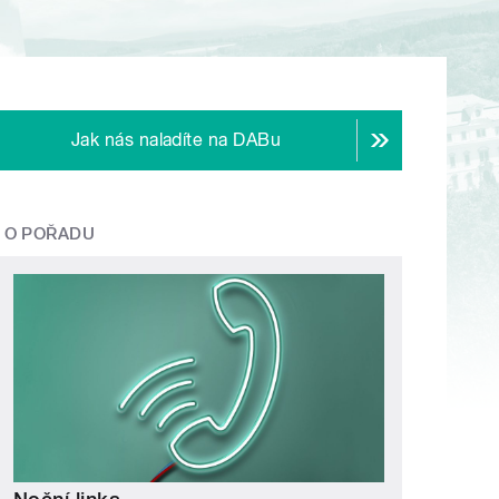
Jak nás naladíte na DABu
O POŘADU