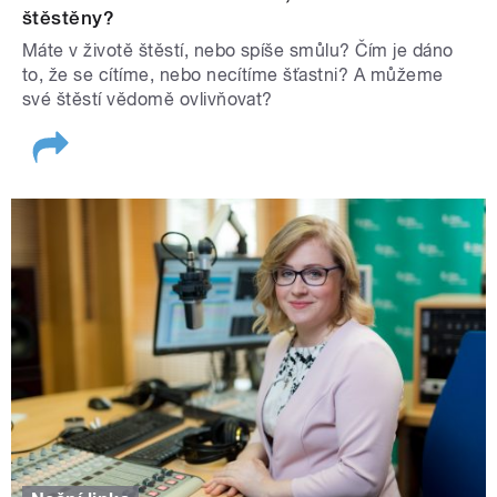
štěstěny?
Máte v životě štěstí, nebo spíše smůlu? Čím je dáno
to, že se cítíme, nebo necítíme šťastni? A můžeme
své štěstí vědomě ovlivňovat?