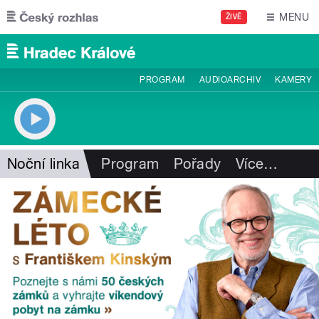
Přejít k hlavnímu obsahu
MENU
ŽIVĚ
PROGRAM
AUDIOARCHIV
KAMERY
Noční linka
Program
Pořady
Více
…