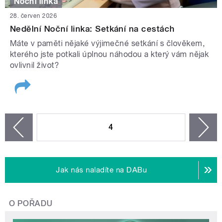
Noční linka
28. červen 2026
Nedělní Noční linka: Setkání na cestách
Máte v paměti nějaké výjimečné setkání s člověkem,
kterého jste potkali úplnou náhodou a který vám nějak
ovlivnil život?
STRÁNKY
4
n
zí
Jak nás naladíte na DABu
O POŘADU