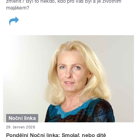
změnit? Byl to někdo, kdo pro vás byl a je životním
majákem?
Noční linka
29. červen 2026
Pondělní Noční linka: Smolař, nebo dítě