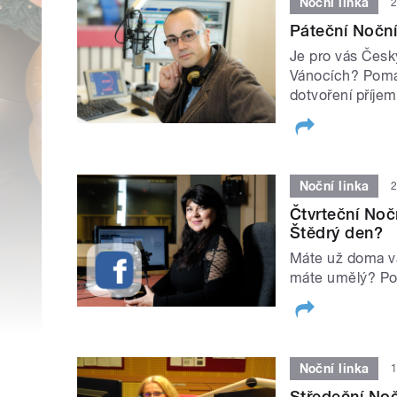
Noční linka
2
Páteční Noční
Je pro vás Česk
Vánocích? Pomáh
dotvoření příje
Noční linka
2
Čtvrteční Noč
Štědrý den?
Máte už doma v
máte umělý? P
Noční linka
1
Středeční Noč