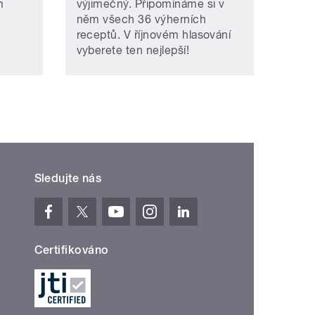
m
výjimečný. Připomínáme si v
něm všech 36 výherních
receptů. V říjnovém hlasování
vyberete ten nejlepší!
Sledujte nás
Certifikováno