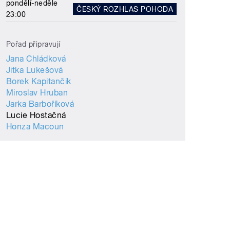
pondělí-neděle
ČESKÝ ROZHLAS POHODA
23:00
Pořad připravují
Jana Chládková
Jitka Lukešová
Borek Kapitančik
Miroslav Hruban
Jarka Barboříková
Lucie Hostačná
Honza Macoun