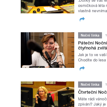
:Dotkly se vás 
osmičková léta n
vlastně nevníma
Noční linka
1
Páteční Noční
čtyřnohá zvíř
Jak je to ve vaš
Chodíte do lesa 
Noční linka
1
Čtvrteční Noč
Máte rádi vánočn
zpívání? Jaký j