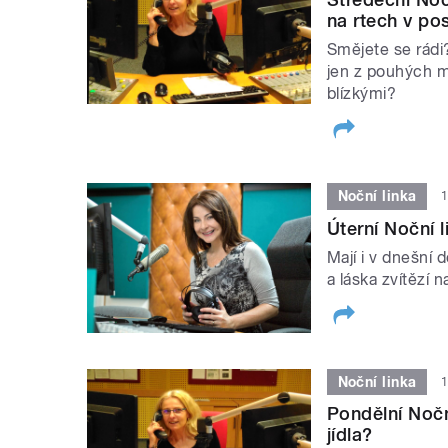
na rtech v po
Smějete se rádi
jen z pouhých ma
blízkými?
Noční linka
1
Úterní Noční l
Mají i v dnešní 
a láska zvítězí n
Noční linka
1
Pondělní Noční
jídla?