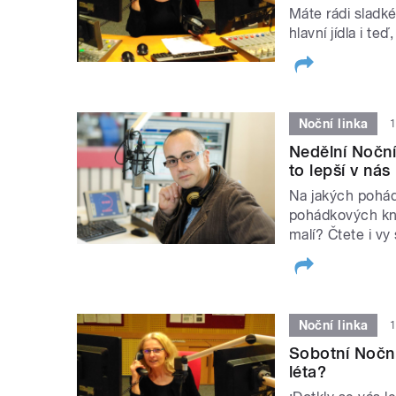
Máte rádi sladké
hlavní jídla i t
Noční linka
1
Nedělní Noční 
to lepší v nás
Na jakých pohádk
pohádkových kní
malí? Čtete i 
Noční linka
1
Sobotní Noční
léta?