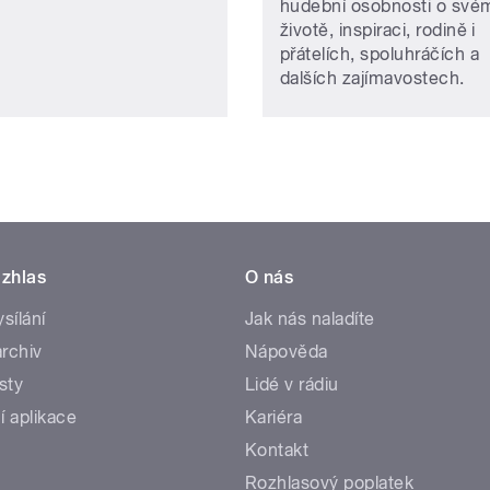
hudební osobnosti o své
životě, inspiraci, rodině i
přátelích, spoluhráčích a
dalších zajímavostech.
zhlas
O nás
ysílání
Jak nás naladíte
rchiv
Nápověda
sty
Lidé v rádiu
í aplikace
Kariéra
Kontakt
Rozhlasový poplatek