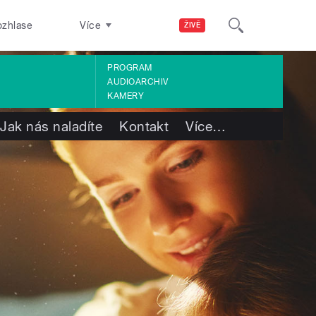
ozhlase
Více
ŽIVĚ
PROGRAM
AUDIOARCHIV
KAMERY
Jak nás naladíte
Kontakt
Více
…