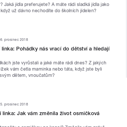
? Jaká jídla preferujete? A máte rádi sladká jídla jako
eď, když už dávno nechodíte do školních jídelen?
6. prosinec 2018
linka: Pohádky nás vrací do dětství a hledají
ách jste vyrůstali a jaké máte rádi dnes? Z jakých
žek vám četla maminka nebo táta, když jste byli
vy svým dětem, vnoučatům?
5. prosinec 2018
 linka: Jak vám změnila život osmičková