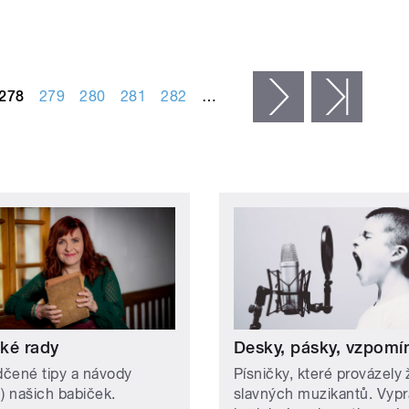
278
279
280
281
282
…
následující ›
posled
ké rady
Desky, pásky, vzpomí
čené tipy a návody
Písničky, které provázely 
n) našich babiček.
slavných muzikantů. Vypr