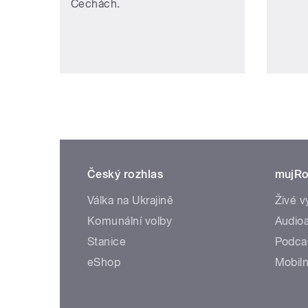
Čechách.
Český rozhlas
mujRo
Válka na Ukrajině
Živé v
Komunální volby
Audioa
Stanice
Podca
eShop
Mobiln