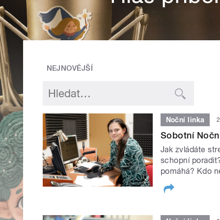
NEJNOVĚJŠÍ
Noční linka
2
Sobotní Noční
Jak zvládáte str
schopní poradit
pomáhá? Kdo ne