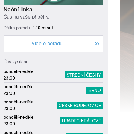
Noční linka
Čas na vaše příběhy.
Délka pořadu:
120 minut
Více o pořadu
Čas vysílání
pondělí-neděle
STŘEDNÍ ČECHY
23:00
pondělí-neděle
BRNO
23:00
pondělí-neděle
ČESKÉ BUDĚJOVICE
23:00
pondělí-neděle
HRADEC KRÁLOVÉ
23:00
pondělí-neděle