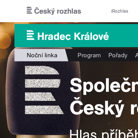
Přejít k hlavnímu obsahu
iRozhlas
Noční linka
Program
Pořady