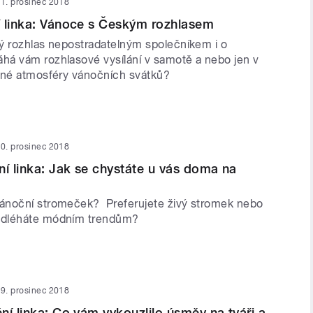
1. prosinec 2018
 linka: Vánoce s Českým rozhlasem
ý rozhlas nepostradatelným společníkem i o
á vám rozhlasové vysílání v samotě a nebo jen v
mné atmosféry vánočních svátků?
0. prosinec 2018
ní linka: Jak se chystáte u vás doma na
ánoční stromeček? Preferujete živý stromek nebo
odléháte módním trendům?
9. prosinec 2018
ní linka: Co vám vykouzlilo úsměv na tváři a