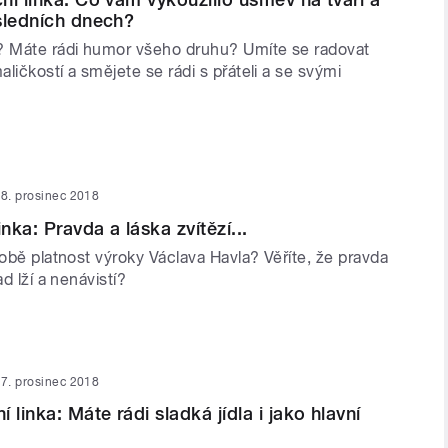
sledních dnech?
? Máte rádi humor všeho druhu? Umíte se radovat
ličkostí a smějete se rádi s přáteli a se svými
8. prosinec 2018
inka: Pravda a láska zvítězí...
době platnost výroky Václava Havla? Věříte, že pravda
ad lží a nenávistí?
7. prosinec 2018
 linka: Máte rádi sladká jídla i jako hlavní