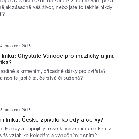
letopočty s osmičkou na konci? Změnila vám právě
ějak zásadně váš život, nebo jste to takhle nikdy
li?
4. prosinec 2018
 linka: Chystáte Vánoce pro mazlíčky a jiná
átka?
í rodině s krmením, případně dárky pro zvířata?
a nosíte jablíčka, čerstvá či sušená?
3. prosinec 2018
ní linka: Česko zpívalo koledy a co vy?
í koledy a připojili jste se k večernímu setkání a
e váš vztah ke koledám a vánočním písním?