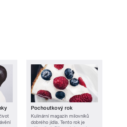
ní »
nky
Pochoutkový rok
život
Kulinární magazín milovníků
ávění
dobrého jídla. Tento rok je