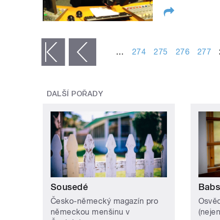
STRÁNKY
…
274
275
276
277
« první
‹ předchozí
DALŠÍ POŘADY
Sousedé
Babs
Česko-německý magazín pro
Osvěd
německou menšinu v
(neje