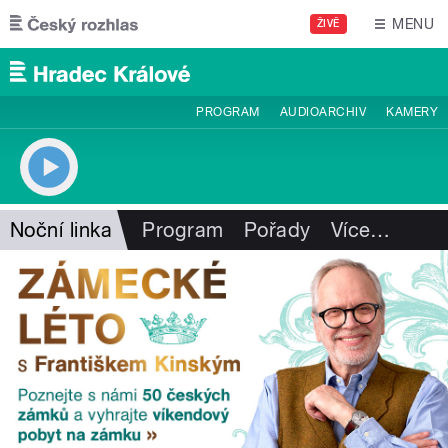
Přejít k hlavnímu obsahu
MENU
ŽIVĚ
PROGRAM
AUDIOARCHIV
KAMERY
Noční linka
Program
Pořady
Více
…