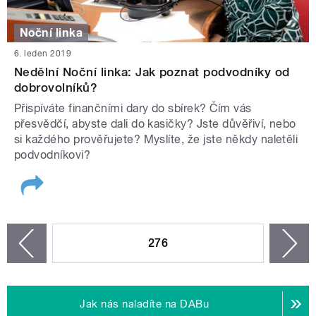
Noční linka
6. leden 2019
Nedělní Noční linka: Jak poznat podvodníky od
dobrovolníků?
Přispíváte finančními dary do sbírek? Čím vás
přesvědčí, abyste dali do kasičky? Jste důvěřiví, nebo
si každého prověřujete? Myslíte, že jste někdy naletěli
podvodníkovi?
STRÁNKY
276
n
zí
Jak nás naladíte na DABu