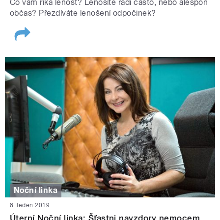
Co vám říká lenost? Lenošíte rádi často, nebo alespoň
občas? Přezdíváte lenošení odpočinek?
Noční linka
8. leden 2019
Úterní Noční linka: Šťastni navzdory nemocem