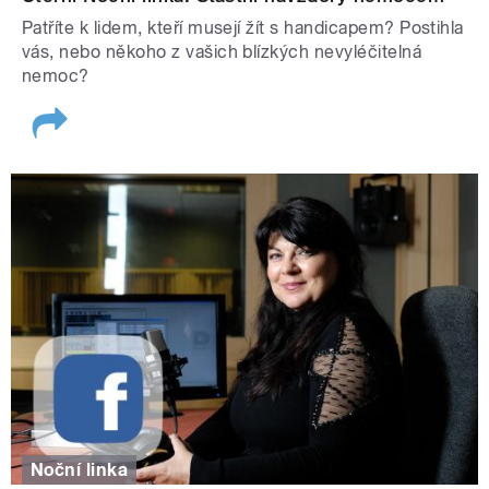
Patříte k lidem, kteří musejí žít s handicapem? Postihla
vás, nebo někoho z vašich blízkých nevyléčitelná
nemoc?
Noční linka