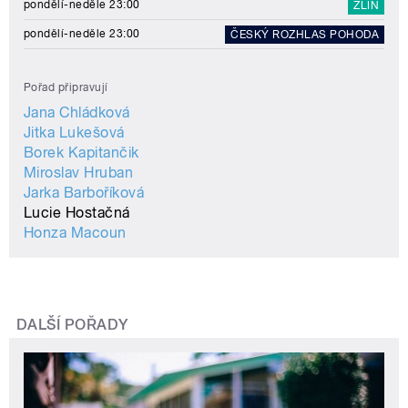
pondělí-neděle 23:00
ZLÍN
pondělí-neděle 23:00
ČESKÝ ROZHLAS POHODA
Pořad připravují
Jana Chládková
Jitka Lukešová
Borek Kapitančik
Miroslav Hruban
Jarka Barboříková
Lucie Hostačná
Honza Macoun
DALŠÍ POŘADY