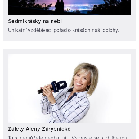
Sedmikrásky na nebi
Unikátní vzdělávací pořad o krásách naší oblohy.
Zálety Aleny Zárybnické
To si nemůžete nechat ujít. Vypravte se s oblíbenou