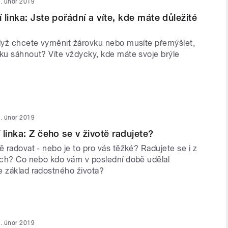
. únor 2019
linka: Jste pořádní a víte, kde máte důležité
když chcete vyměnit žárovku nebo musíte přemýšlet,
íku sáhnout? Víte vždycky, kde máte svoje brýle
. únor 2019
linka: Z čeho se v životě radujete?
ě radovat - nebo je to pro vás těžké? Radujete se i z
kých? Co nebo kdo vám v poslední době udělal
e základ radostného života?
. únor 2019