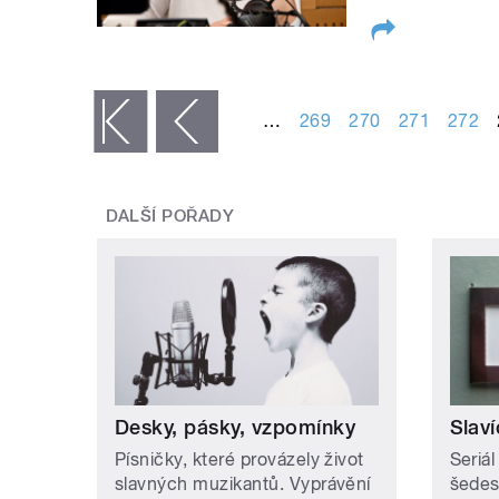
STRÁNKY
…
269
270
271
272
« první
‹ předchozí
DALŠÍ POŘADY
Desky, pásky, vzpomínky
Slaví
Písničky, které provázely život
Seriál
slavných muzikantů. Vyprávění
šedesá