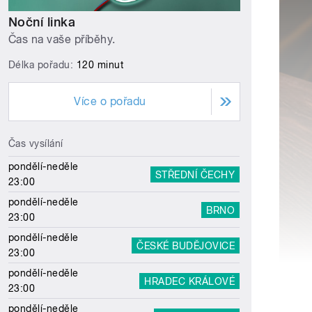
Noční linka
Čas na vaše příběhy.
Délka pořadu:
120 minut
Více o pořadu
Čas vysílání
pondělí-neděle
STŘEDNÍ ČECHY
23:00
pondělí-neděle
BRNO
23:00
pondělí-neděle
ČESKÉ BUDĚJOVICE
23:00
pondělí-neděle
HRADEC KRÁLOVÉ
23:00
pondělí-neděle