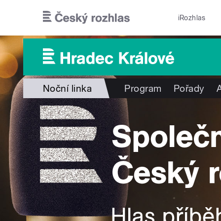
Přejít k hlavnímu obsahu
iRozhlas
Noční linka
Program
Pořady