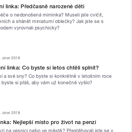
ní linka: Předčasně narozené děti
péče o nedonošená miminka? Museli jste cvičit,
ních a shánět miniaturní oblečky? Jak jste se s
odem vyrovnali psychicky?
. únor 2019
í linka: Co byste si letos chtěli splnit?
ání a své sny? Co byste si konkrétně v letošním roce
co byste si přáli, aby vám už konečně vyšlo?
. únor 2019
inka: Nejlepší místo pro život na penzi
enzi na vesnici nebo ve městě? Přestěhovali jste se v