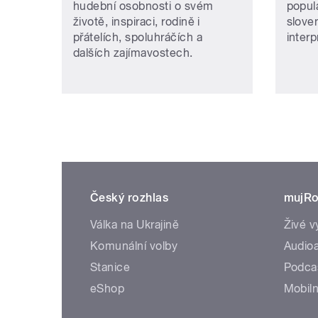
hudební osobnosti o svém
popul
životě, inspiraci, rodině i
slove
přátelích, spoluhráčích a
interp
dalších zajímavostech.
Český rozhlas
mujRo
Válka na Ukrajině
Živé v
Komunální volby
Audioa
Stanice
Podca
eShop
Mobiln