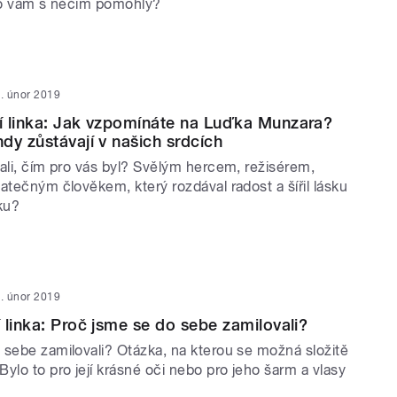
ebo vám s něčím pomohly?
. únor 2019
í linka: Jak vzpomínáte na Luďka Munzara?
dy zůstávají v našich srdcích
ali, čím pro vás byl? Svělým hercem, režisérem,
atečným člověkem, který rozdával radost a šířil lásku
ku?
. únor 2019
 linka: Proč jsme se do sebe zamilovali?
 sebe zamilovali? Otázka, na kterou se možná složitě
ylo to pro její krásné oči nebo pro jeho šarm a vlasy