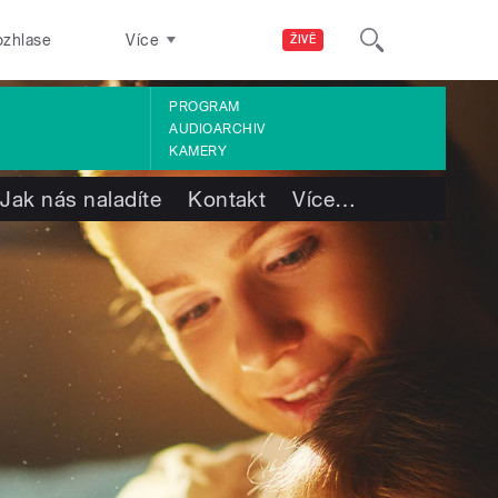
ozhlase
Více
ŽIVĚ
PROGRAM
AUDIOARCHIV
KAMERY
Jak nás naladíte
Kontakt
Více
…