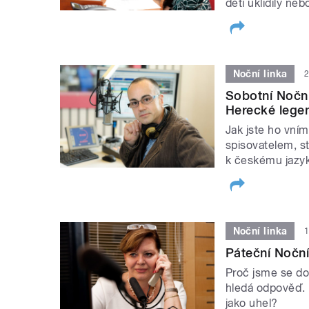
děti uklidily n
Noční linka
2
Sobotní Nočn
Herecké legen
Jak jste ho vním
spisovatelem, st
k českému jazy
Noční linka
1
Páteční Noční
Proč jsme se do
hledá odpověď. B
jako uhel?