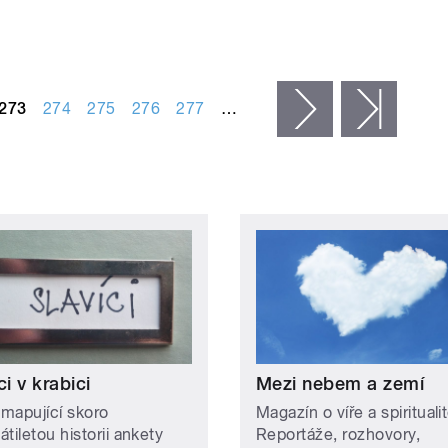
273
274
275
276
277
…
následující ›
posled
ci v krabici
Mezi nebem a zemí
 mapující skoro
Magazín o víře a spiritualit
tiletou historii ankety
Reportáže, rozhovory,