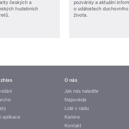
arity českých a
pozvánky a aktuální info
nských hudebních
o událostech duchovního
retů.
života.
zhlas
O nás
ysílání
Jak nás naladíte
rchiv
Nápověda
sty
Lidé v rádiu
í aplikace
Kariéra
Kontakt