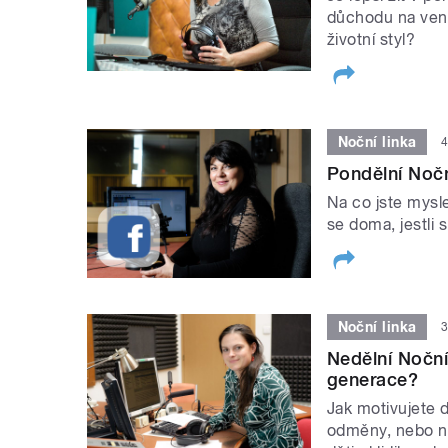
důchodu na venk
životní styl?
Noční linka
4
Pondělní Nočn
Na co jste mysle
se doma, jestli 
Noční linka
3
Nedělní Noční
generace?
Jak motivujete 
odměny, nebo na