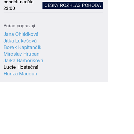
pondělí-neděle
ČESKÝ ROZHLAS POHODA
23:00
Pořad připravují
Jana Chládková
Jitka Lukešová
Borek Kapitančik
Miroslav Hruban
Jarka Barboříková
Lucie Hostačná
Honza Macoun