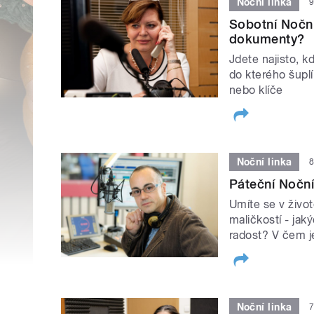
Noční linka
9
Sobotní Noční 
dokumenty?
Jdete najisto, 
do kterého šupl
nebo klíče
Noční linka
8
Páteční Noční 
Umíte se v život
maličkostí - ja
radost? V čem j
Noční linka
7