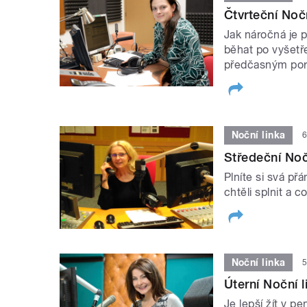
Čtvrteční Noč
Jak náročná je 
běhat po vyšetře
předčasným por
Noční linka
6
Středeční Nočn
Plníte si svá př
chtěli splnit a 
Noční linka
5
Úterní Noční l
Je lepší žít v p