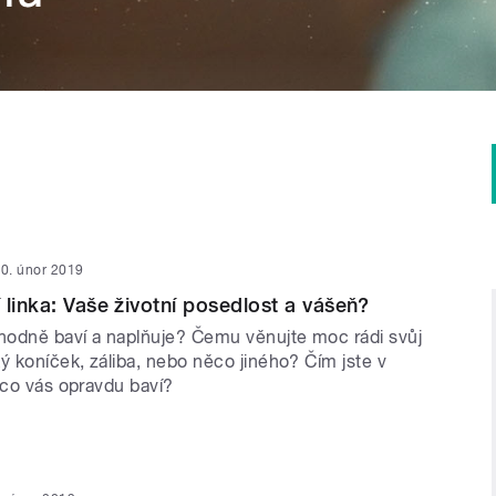
0. únor 2019
 linka: Vaše životní posedlost a vášeň?
 hodně baví a naplňuje? Čemu věnujte moc rádi svůj
ý koníček, záliba, nebo něco jiného? Čím jste v
 co vás opravdu baví?