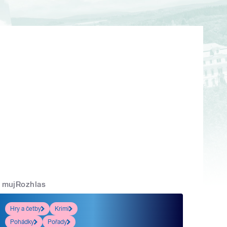
mujRozhlas
Hry a četby
Krimi
Pohádky
Pořady