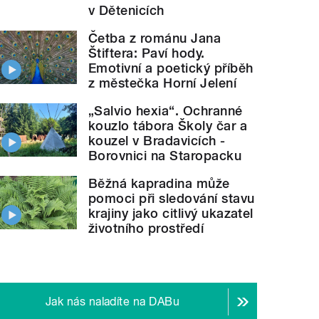
v Dětenicích
Četba z románu Jana
Štiftera: Paví hody.
Emotivní a poetický příběh
z městečka Horní Jelení
„Salvio hexia“. Ochranné
kouzlo tábora Školy čar a
kouzel v Bradavicích -
Borovnici na Staropacku
Běžná kapradina může
pomoci při sledování stavu
krajiny jako citlivý ukazatel
životního prostředí
Jak nás naladíte na DABu