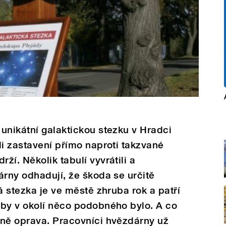
unikátní galaktickou stezku v Hradci
li zastavení přímo naproti takzvané
í. Několik tabulí vyvrátili a
árny odhadují, že škoda se určitě
á stezka je ve městě zhruba rok a patří
 by v okolí něco podobného bylo. A co
vně oprava. Pracovníci hvězdárny už