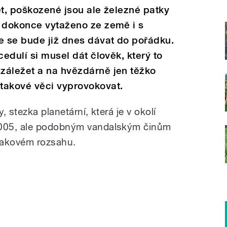
ět, poškozené jsou ale železné patky
e dokonce vytaženo ze země i s
 se bude již dnes dávat do pořádku.
cedulí si musel dát člověk, který to
záležet a na hvězdárně jen těžko
takové věci vyprovokovat.
, stezka planetární, která je v okolí
005, ale podobným vandalským činům
v takovém rozsahu.