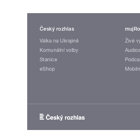
Český rozhlas
mujRo
Válka na Ukrajině
Živé v
Komunální volby
Audioa
Stanice
Podca
eShop
Mobiln