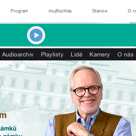
Program
mujRozhlas
Stanice
O r
Audioarchiv
Playlisty
Lidé
Kamery
O nás