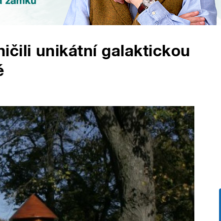
čili unikátní galaktickou
é