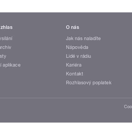
zhlas
O nás
ysílání
Jak nás naladíte
rchiv
Nápověda
sty
Lidé v rádiu
í aplikace
Kariéra
Kontakt
Rozhlasový poplatek
Coo