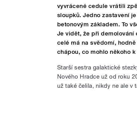
vyvrácené cedule vrátili zp
sloupků. Jedno zastavení j
betonovým základem. To vše
Je vidět, že při demolování 
celé má na svědomí, hodně 
chápou, co mohlo někoho k 
Starší sestra galaktické stezky
Nového Hradce už od roku 2
už také čelila, nikdy ne ale 