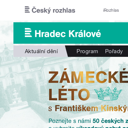
Přejít k hlavnímu obsahu
iRozhlas
Aktuální dění
Program
Pořady