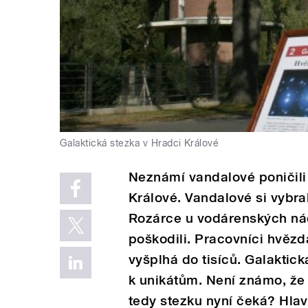
Galaktická stezka v Hradci Králové
Neznámí vandalové poničili 
Králové. Vandalové si vybra
Rozárce u vodárenských nádrž
poškodili. Pracovníci hvězd
vyšplhá do tisíců. Galaktick
k unikátům. Není známo, že
tedy stezku nyní čeká? Hla