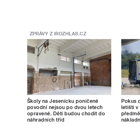
ZPRÁVY Z IROZHLAS.CZ
Školy na Jesenicku poničené
Pokus o
povodní nejsou po dvou letech
letišti 
opravené. Děti budou chodit do
předmět
náhradních tříd
nákladn