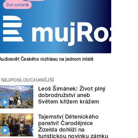
Živé vysílání
Audiosvět Českého rozhlasu na jednom místě
NEJPOSLOUCHANĚJŠÍ
Leoš Šimánek: Život plný
dobrodružství aneb
Světem křížem krážem
Tajemství Dětenického
panství! Čarodějnice
Žizelda dohlíží na
turistickou novinku zámku