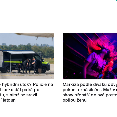
 hybridní útok? Policie na
Markíza podle diváku odvy
v Lipsku dál pátrá po
pokus o znásilnění. Muž v r
u, s nímž se srazil
show přenáší do své poste
í letoun
opilou ženu