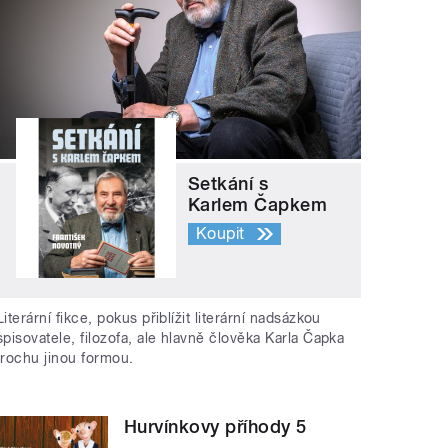
Setkání s
Karlem Čapkem
Koupit
Literární fikce, pokus přiblížit literární nadsázkou
spisovatele, filozofa, ale hlavně člověka Karla Čapka
trochu jinou formou.
Hurvínkovy příhody 5