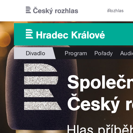
Přejít k hlavnímu obsahu
iRozhlas
Divadlo
Program
Pořady
Audi