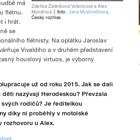
K hudbě má
Zdeňka Žádníková Volencová a Alex
u flétnu.
Mynářová
|
foto:
Jana Myslivečková
,
Český rozhlas
 i hrát.
dně se
nálního flétnisty. Na oplátku Jaroslav
árňuje Vivaldiho a v druhém představení
žasný houslový virtuos, je výborný
upracuje už od roku 2015. Jak se dali
ři děti nazývají Herodeskou? Převzala
svých rodičů? Je ředitelkou
y díky ní proběhly v motolské
v rozhovoru u Alex.
efová