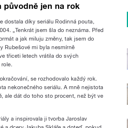
a původně jen na rok
e dostala díky seriálu Rodinná pouta,
 2004. „Tenkrát jsem šla do neznáma. Před
ormát a jak miluju změny, tak jsem do
any Rubešové mi byla nesmírně
 třiceti letech vrátila do svých
role.
 pokračování, se rozhodovalo každý rok.
ota nekonečného seriálu. A mně nejistota
tě, ale dát do toho sto procent, než být ve
ály a inspirovala ji tvorba Jaroslav
vé a dcery Jakuba Skláře a doteď, pokud