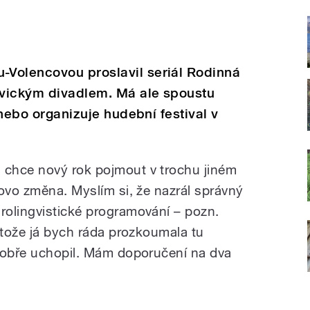
Volencovou proslavil seriál Rodinná
ejvickým divadlem. Má ale spoustu
u nebo organizuje hudební festival v
chce nový rok pojmout v trochu jiném
lovo změna. Myslím si, že nazrál správný
olingvistické programování – pozn.
otože já bych ráda prozkoumala tu
dobře uchopil. Mám doporučení na dva