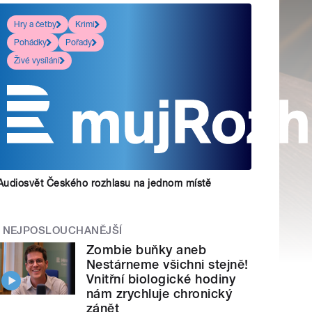
Hry a četby
Krimi
Pohádky
Pořady
Živé vysílání
Audiosvět Českého rozhlasu na jednom místě
NEJPOSLOUCHANĚJŠÍ
Zombie buňky aneb
Nestárneme všichni stejně!
Vnitřní biologické hodiny
nám zrychluje chronický
zánět