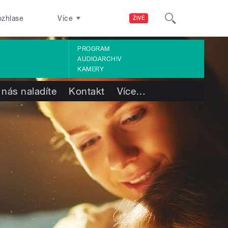
ozhlase
Více
ŽIVĚ
PROGRAM
AUDIOARCHIV
KAMERY
 nás naladíte
Kontakt
Více
…