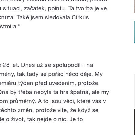
situaci, začátek, pointu. Ta tvorba je ve
utá. Také jsem sledovala Cirkus
stmíra.“
 28 let. Dnes už se spolupodílí i na
měny, tak tady se pořád něco děje. My
remiéru týden před uvedením, protože
Ona by třeba nebyla ta hra špatná, ale my
nom průměrný. A to jsou věci, které vás v
 těchto změn, protože víte, že když se
 o život, tak nejde o nic. Je to