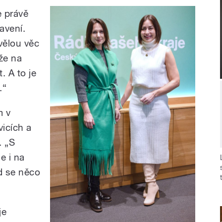
e právě
avení.
vělou věc
že na
. A to je
.“
m v
icích a
. „S
e i na
d se něco
je