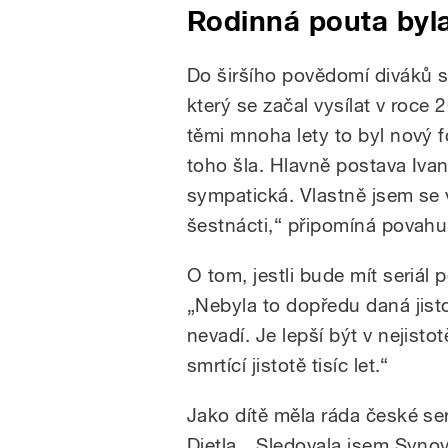
Rodinná pouta byl
Do širšího povědomí diváků s
který se začal vysílat v roce
těmi mnoha lety to byl nový f
toho šla. Hlavně postava Iv
sympatická. Vlastně jsem se ve
šestnácti,“ připomíná povahu 
O tom, jestli bude mít seriál
„Nebyla to dopředu daná jist
nevadí. Je lepší být v nejisto
smrtící jistotě tisíc let.“
Jako dítě měla ráda české seri
Dietla. „Sledovala jsem Syno