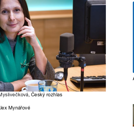
Myslivečková
, Český rozhlas
Alex Mynářové