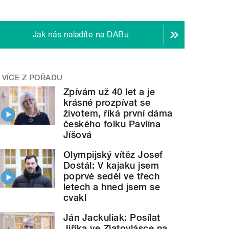
Jak nás naladíte na DABu
VÍCE Z POŘADU
Zpívám už 40 let a je
krásné prozpívat se
životem, říká první dáma
českého folku Pavlína
Jíšová
Olympijský vítěz Josef
Dostál: V kajaku jsem
poprvé seděl ve třech
letech a hned jsem se
cvakl
Ján Jackuliak: Posílat
Jiříka ve Zlatovlásce na