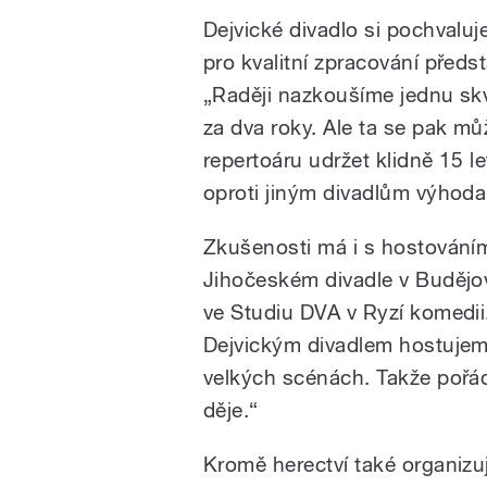
Dejvické divadlo si pochvaluj
pro kvalitní zpracování předst
„Raději nazkoušíme jednu sk
za dva roky. Ale ta se pak mů
repertoáru udržet klidně 15 let
oproti jiným divadlům výhoda
Zkušenosti má i s hostování
Jihočeském divadle v Budějov
ve Studiu DVA v Ryzí komedii
Dejvickým divadlem hostujem
velkých scénách. Takže pořá
děje.“
Kromě herectví také organizu