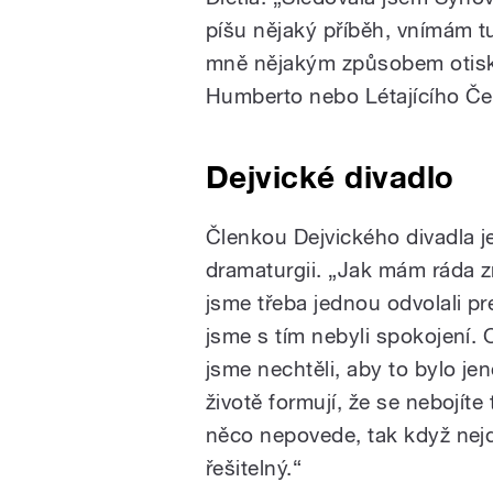
píšu nějaký příběh, vnímám tu 
mně nějakým způsobem otiskn
Humberto nebo Létajícího Če
Dejvické divadlo
Členkou Dejvického divadla je
dramaturgii. „Jak mám ráda z
jsme třeba jednou odvolali p
jsme s tím nebyli spokojení. 
jsme nechtěli, aby to bylo je
životě formují, že se nebojíte
něco nepovede, tak když nejde
řešitelný.“