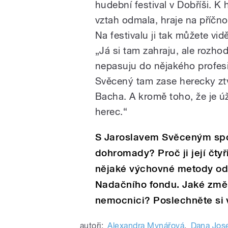
hudební festival v Dobříši. 
vztah odmala, hraje na příčno
Na festivalu ji tak můžete vidět
„Já si tam zahraju, ale rozho
nepasuju do nějakého profesio
Svěcený tam zase herecky ztv
Bacha. A kromě toho, že je ú
herec.“
S Jaroslavem Svěceným spol
dohromady? Proč ji její čty
nějaké výchovné metody od 
Nadačního fondu. Jaké změn
nemocnici? Poslechněte si 
autoři:
Alexandra Mynářová
,
Dana Jos