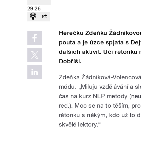
29:26
Herečku Zdeňku Žádníkovou-
pouta a je úzce spjata s D
dalších aktivit. Učí rétorik
Dobříši.
Zdeňka Žádníková-Volencová 
módu. „Miluju vzdělávání a s
čas na kurz NLP metody (neur
red.). Moc se na to těším, pr
rétoriku s někým, kdo už to 
skvělé lektory.“