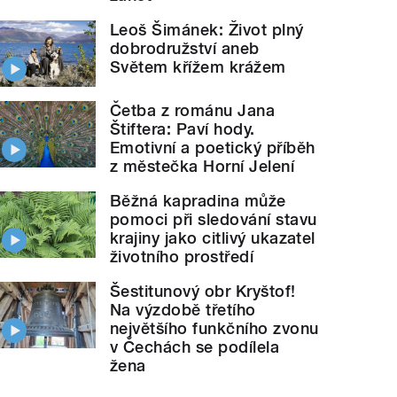
Leoš Šimánek: Život plný
dobrodružství aneb
Světem křížem krážem
Četba z románu Jana
Štiftera: Paví hody.
Emotivní a poetický příběh
z městečka Horní Jelení
Běžná kapradina může
pomoci při sledování stavu
krajiny jako citlivý ukazatel
životního prostředí
Šestitunový obr Kryštof!
Na výzdobě třetího
největšího funkčního zvonu
v Čechách se podílela
žena