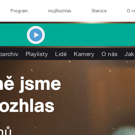
Program
mujRozhlas
Stanice
O r
oarchiv
Playlisty
Lidé
Kamery
O nás
Jak