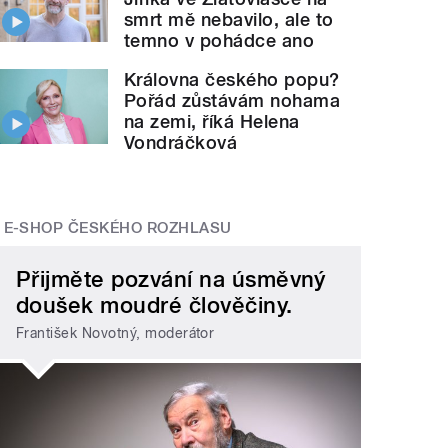
smrt mě nebavilo, ale to
temno v pohádce ano
Královna českého popu?
Pořád zůstávám nohama
na zemi, říká Helena
Vondráčková
E-SHOP ČESKÉHO ROZHLASU
Přijměte pozvání na úsměvný
doušek moudré člověčiny.
František Novotný, moderátor