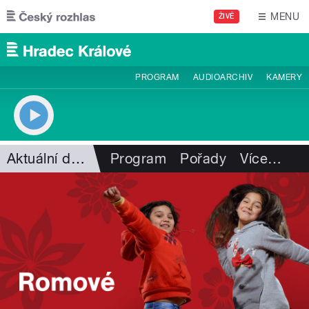
Přejít k hlavnímu obsahu
MENU
ŽIVĚ
PROGRAM
AUDIOARCHIV
KAMERY
Aktuální dění
Program
Pořady
Více
…