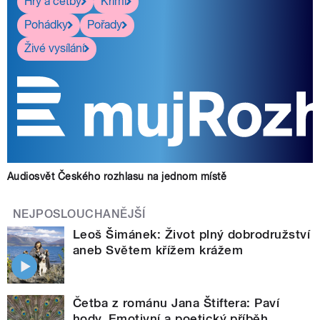
Hry a četby
Krimi
Pohádky
Pořady
Živé vysílání
Audiosvět Českého rozhlasu na jednom místě
NEJPOSLOUCHANĚJŠÍ
Leoš Šimánek: Život plný dobrodružství
aneb Světem křížem krážem
Četba z románu Jana Štiftera: Paví
hody. Emotivní a poetický příběh