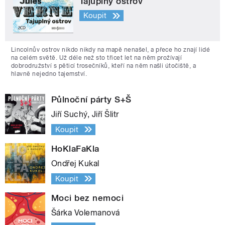
Tajuplný ostrov
Koupit
Lincolnův ostrov nikdo nikdy na mapě nenašel, a přece ho znají lidé
na celém světě. Už déle než sto třicet let na něm prožívají
dobrodružství s pěticí trosečníků, kteří na něm našli útočiště, a
hlavně nejedno tajemství.
Půlnoční párty S+Š
Jiří Suchý, Jiří Šlitr
Koupit
HoKlaFaKla
Ondřej Kukal
Koupit
Moci bez nemoci
Šárka Volemanová