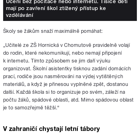
Učení bez počítače nebo internetu. Tisíce dětí
mají po zavření škol ztížený přístup ke
vzdělávání
Školy se žákům snaží maximálně pomáhat:
„Učitelé ze ZŠ Hornická v Chomutově pravidelně volají
do rodin, které nekomunikují, nebo nemají připojení
k internetu. Tímto způsobem se jim daří výuku
organizovat. Školní asistentky tisknou zadání domácích
prací, rodiče jsou nasměrováni na výdej vytištěných
materiálů, a když je přinesou vyplněné zpět, dostanou
další. Každá škola si to organizuje po svém, záleží na
počtu žáků, spádové oblasti, atd. Mimo spádovou oblast
je to samozřejmě těžší.“
V zahraničí chystají letní tábory