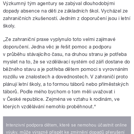
Výzkumný tým agentury se zabýval dlouhodobými
dopady absence na děti ze základních škol. Vycházel ze
zahraničních zkušeností. Jedním z doporučení jsou i letní
školy.
„Ze zahraniční praxe vyplynulo toto velmi zajímavé
doporučení. Jedna věc je řešit pomoc a podporu
v průběhu stávajícího času, na druhou stranu je potřeba
myslet na to, že se vzdělávací systém od září dostane do
běžného stavu a je potřeba dětem pomoci s vyrovnáním
rozdílu ve znalostech a dovednostech. V zahraničí proto
plánují letní školy, a to formou táborů nebo příměstských
táborů. Podle mého bychom o tom měli uvažovat i
v České republice. Zejména ve vztahu k rodinám, ve
kterých vzdělávání nemohlo proběhnout.“
Intenzivní podpora dětem, které se nemohou účastnit online
výuky, může výrazně přispět ke zmírnění dopadů přerušení