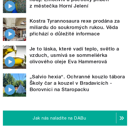
z městečka Horní Jelení
Kostra Tyrannosaura rexe prodána za
miliardu do soukromých rukou. Věda
přichází o důležité informace
Je to láska, které vadí teplo, světlo a
vzduch, usmívá se sommeliérka
olivového oleje Eva Hammerová
„Salvio hexia“. Ochranné kouzlo tábora
Školy čar a kouzel v Bradavicích -
Borovnici na Staropacku
Jak nás naladíte na DABu