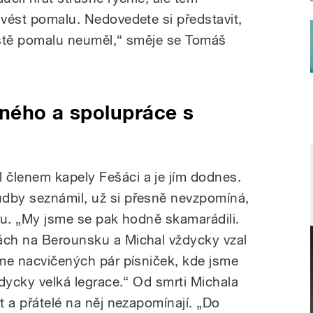
dvést pomalu. Nedovedete si představit,
rostě pomalu neuměl,“ směje se Tomáš
čného a spolupráce s
 členem kapely Fešáci a je jím dodnes.
udby seznámil, už si přesně nevzpomíná,
rou. „My jsme se pak hodně skamarádili.
ách na Berounsku a Michal vždycky vzal
sme nacvičených pár písniček, kde jsme
vždycky velká legrace.“ Od smrti Michala
et a přátelé na něj nezapomínají. „Do