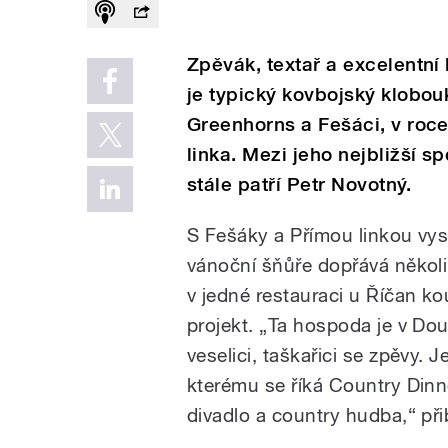
Zpěvák, textař a excelentní
je typický kovbojský klobou
Greenhorns a Fešáci, v roce
linka. Mezi jeho nejbližší s
stále patří Petr Novotný.
S Fešáky a Přímou linkou vys
vánoční šňůře dopřává několi
v jedné restauraci u Říčan k
projekt. „Ta hospoda je v Do
veselici, taškařici se zpěvy. 
kterému se říká Country Dinne
divadlo a country hudba,“ při