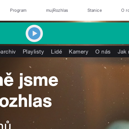
Program
mujRozhlas
Stanice
O r
archiv
Playlisty
Lidé
Kamery
O nás
Jak 