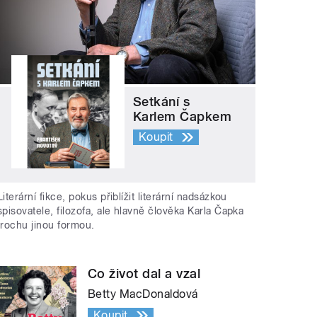
Setkání s
Karlem Čapkem
Koupit
Literární fikce, pokus přiblížit literární nadsázkou
spisovatele, filozofa, ale hlavně člověka Karla Čapka
trochu jinou formou.
Co život dal a vzal
Betty MacDonaldová
Koupit