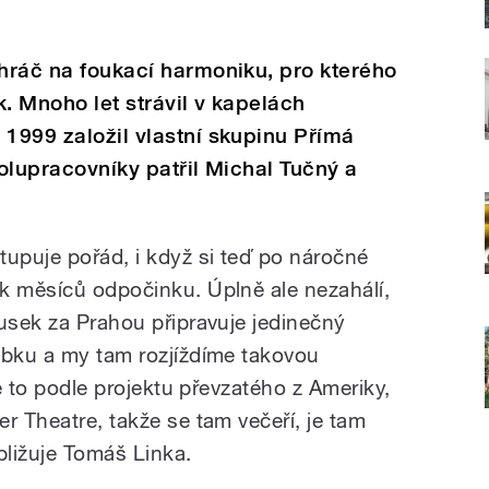
 hráč na foukací harmoniku, pro kterého
k. Mnoho let strávil v kapelách
 1999 založil vlastní skupinu Přímá
polupracovníky patřil Michal Tučný a
tupuje pořád, i když si teď po náročné
k měsíců odpočinku. Úplně ale nezahálí,
ousek za Prahou připravuje jedinečný
ubku a my tam rozjíždíme takovou
Je to podle projektu převzatého z Ameriky,
r Theatre, takže se tam večeří, je tam
bližuje Tomáš Linka.