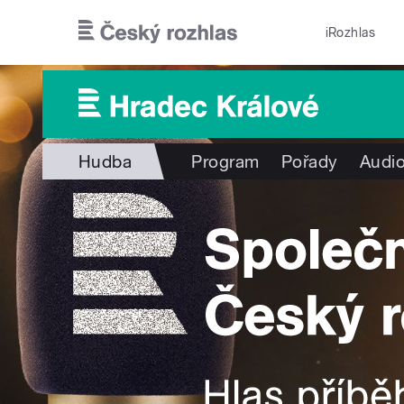
Přejít k hlavnímu obsahu
iRozhlas
Hudba
Program
Pořady
Audio