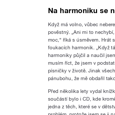
Na harmoniku se na
Když má volno, vůbec nebere 
pověstný. „Ani mi to nechybí,
moc,“ říká s úsměvem. Hrát s
foukacích harmonik. „Když tá
harmoniky půjčil a naučil jsem
musím říct, že jsem v podstat
písničky v životě. Jinak všech
pánubohu, že mě obdařil tak
Před několika lety vydal kníž
součástí bylo i CD, kde kromě
jedna z těch, které se v dětst
problém, protože jsem se ji na