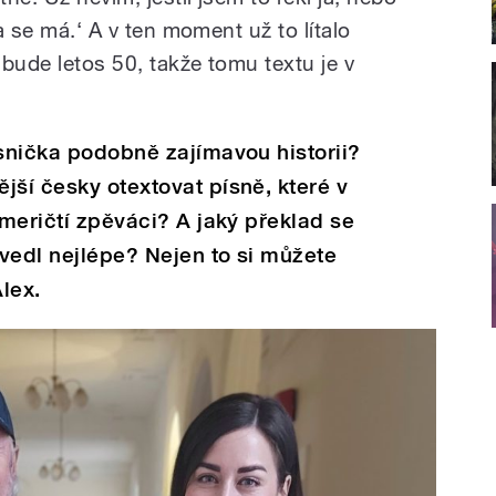
ta se má.‘ A v ten moment už to lítalo
bude letos 50, takže tomu textu je v
ísnička podobně zajímavou historii?
jší česky otextovat písně, které v
američtí zpěváci? A jaký překlad se
vedl nejlépe? Nejen to si můžete
lex.