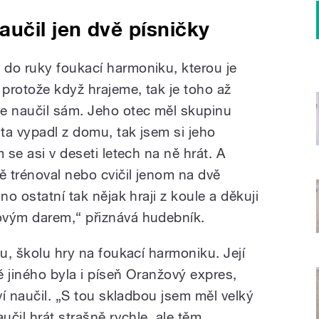
učil jen dvě písničky
do ruky foukací harmoniku, kterou je
 protože když hrajeme, tak je toho až
e naučil sám. Jeho otec měl skupinu
ta vypadl z domu, tak jsem si jeho
 se asi v deseti letech na ně hrát. A
ě trénoval nebo cvičil jenom na dvě
no ostatní tak nějak hraji z koule a děkuji
ovým darem,“ přiznává hudebník.
ku, školu hry na foukací harmoniku. Její
 jiného byla i píseň Oranžový expres,
ví naučil. „S tou skladbou jsem měl velký
učil hrát strašně rychle, ale těm