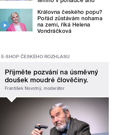
temno v pohádce ano
Královna českého popu?
Pořád zůstávám nohama
na zemi, říká Helena
Vondráčková
E-SHOP ČESKÉHO ROZHLASU
Přijměte pozvání na úsměvný
doušek moudré člověčiny.
František Novotný, moderátor