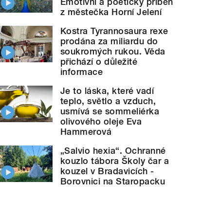
Emotivní a poetický příběh
z městečka Horní Jelení
Kostra Tyrannosaura rexe
prodána za miliardu do
soukromých rukou. Věda
přichází o důležité
informace
Je to láska, které vadí
teplo, světlo a vzduch,
usmívá se sommeliérka
olivového oleje Eva
Hammerová
„Salvio hexia“. Ochranné
kouzlo tábora Školy čar a
kouzel v Bradavicích -
Borovnici na Staropacku