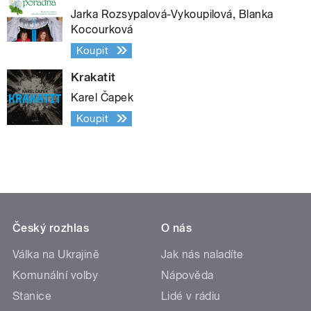
Jarka Rozsypalová-Vykoupilová, Blanka
Kocourková
Koupit
Krakatit
Karel Čapek
Koupit
Český rozhlas
O nás
Válka na Ukrajině
Jak nás naladíte
Komunální volby
Nápověda
Stanice
Lidé v rádiu