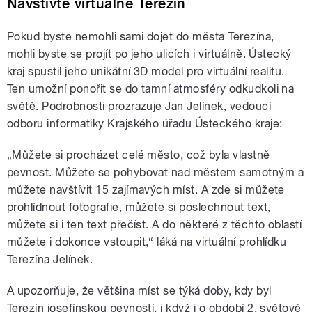
Navštivte virtuálně Terezín
Pokud byste nemohli sami dojet do města Terezína,
mohli byste se projít po jeho ulicích i virtuálně. Ústecký
kraj spustil jeho unikátní 3D model pro virtuální realitu.
Ten umožní ponořit se do tamní atmosféry odkudkoli na
světě. Podrobnosti prozrazuje Jan Jelínek, vedoucí
odboru informatiky Krajského úřadu Ústeckého kraje:
„Můžete si procházet celé město, což byla vlastně
pevnost. Můžete se pohybovat nad městem samotným a
můžete navštívit 15 zajímavých míst. A zde si můžete
prohlídnout fotografie, můžete si poslechnout text,
můžete si i ten text přečíst. A do některé z těchto oblastí
můžete i dokonce vstoupit,“ láká na virtuální prohlídku
Terezína Jelínek.
A upozorňuje, že většina míst se týká doby, kdy byl
Terezín josefínskou pevností, i když i o období 2. světové