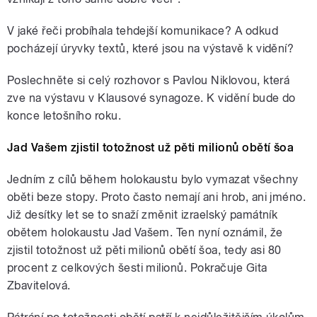
V jaké řeči probíhala tehdejší komunikace? A odkud
pocházejí úryvky textů, které jsou na výstavě k vidění?
Poslechněte si celý rozhovor s Pavlou Niklovou, která
zve na výstavu v Klausové synagoze. K vidění bude do
konce letošního roku.
Jad Vašem zjistil totožnost už pěti milionů obětí šoa
Jedním z cílů během holokaustu bylo vymazat všechny
oběti beze stopy. Proto často nemají ani hrob, ani jméno.
Již desítky let se to snaží změnit izraelský památník
obětem holokaustu Jad Vašem. Ten nyní oznámil, že
zjistil totožnost už pěti milionů obětí šoa, tedy asi 80
procent z celkových šesti milionů. Pokračuje Gita
Zbavitelová.