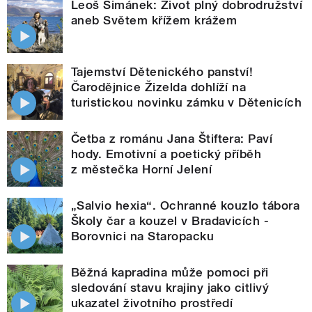
Leoš Šimánek: Život plný dobrodružství
aneb Světem křížem krážem
Tajemství Dětenického panství!
Čarodějnice Žizelda dohlíží na
turistickou novinku zámku v Dětenicích
Četba z románu Jana Štiftera: Paví
hody. Emotivní a poetický příběh
z městečka Horní Jelení
„Salvio hexia“. Ochranné kouzlo tábora
Školy čar a kouzel v Bradavicích -
Borovnici na Staropacku
Běžná kapradina může pomoci při
sledování stavu krajiny jako citlivý
ukazatel životního prostředí