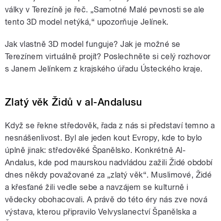
války v Terezíně je řeč. „Samotné Malé pevnosti se ale
tento 3D model netýká,“ upozorňuje Jelínek.
Jak vlastně 3D model funguje? Jak je možné se
Terezínem virtuálně projít? Poslechněte si celý rozhovor
s Janem Jelínkem z krajského úřadu Ústeckého kraje.
Zlatý věk Židů v al-Andalusu
Když se řekne středověk, řada z nás si představí temno a
nesnášenlivost. Byl ale jeden kout Evropy, kde to bylo
úplně jinak: středověké Španělsko. Konkrétně Al-
Andalus, kde pod maurskou nadvládou zažili Židé období
dnes někdy považované za „zlatý věk“. Muslimové, Židé
a křesťané žili vedle sebe a navzájem se kulturně i
vědecky obohacovali. A právě do této éry nás zve nová
výstava, kterou připravilo Velvyslanectví Španělska a