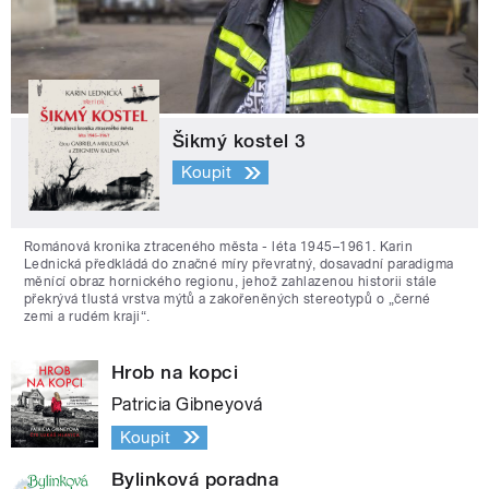
Šikmý kostel 3
Koupit
Románová kronika ztraceného města - léta 1945–1961. Karin
Lednická předkládá do značné míry převratný, dosavadní paradigma
měnící obraz hornického regionu, jehož zahlazenou historii stále
překrývá tlustá vrstva mýtů a zakořeněných stereotypů o „černé
zemi a rudém kraji“.
Hrob na kopci
Patricia Gibneyová
Koupit
Bylinková poradna