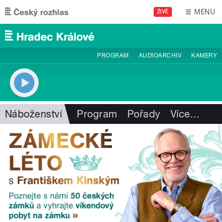
Přejít k hlavnímu obsahu
MENU
ŽIVĚ
PROGRAM
AUDIOARCHIV
KAMERY
Náboženství
Program
Pořady
Více
…