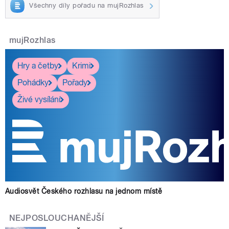
Všechny díly pořadu na mujRozhlas
mujRozhlas
Hry a četby
Krimi
Pohádky
Pořady
Živé vysílání
Audiosvět Českého rozhlasu na jednom místě
NEJPOSLOUCHANĚJŠÍ