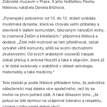
Židovské muzeum v Praze. S jeho ředitelkou Pavlou
Niklovou natáčela Daniela Brůhová.
„Pyrenejský poloostrov od 10. do 12. století ovládala
muslimská dynastie, která se chovala velmi přátelsky a
otevřeně k dalším komunitám, takzvaným národům knihy,
to znamená Židům a křesťanům,“ připomíná Niklová a
dodává: „Židé měli možnost se tam přistěhovat, začali
vytvářet větší komunity, přišli se svými obchodními
zkušenostmi. Od svých arabských sousedů naopak
získali přístup k antické filozofii a také k objevům, které již
v té době existovaly v arabštině v oblasti astrologie,
matematiky a také medicíny.“
Toto období je podle Niklové příkladem toho, že jednotlivá
náboženství mají daleko více společného, než by se
mohlo na první pohled zdát. A také důkazem toho, „že
pokud se lidé domluví na vzájemné toleranci a respektu,
vznikají z toho samé dobré věci“.