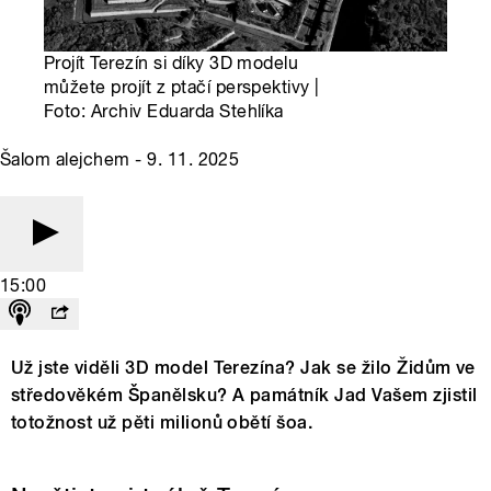
Projít Terezín si díky 3D modelu
můžete projít z ptačí perspektivy |
Foto: Archiv Eduarda Stehlíka
Šalom alejchem - 9. 11. 2025
15:00
Už jste viděli 3D model Terezína? Jak se žilo Židům ve
středověkém Španělsku? A památník Jad Vašem zjistil
totožnost už pěti milionů obětí šoa.