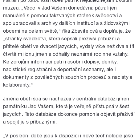
Pátrání po totožnosti obětí patří k nejdůležitějším úkolům
muzea. „Vědci v Jad Vašem donedávna pátrali jen
manuálně s pomocí takzvaných stránek svědectví a
spolupracovali s archivy dalších institucí a s židovskými
obcemi na celém světě,“ říká Zbavitelová a doplňuje, že
„stránky svědectví, která sepsali přeživší příbuzní a
přátelé obětí ve dvaceti jazycích, vydaly více než dva a tři
čtvrtě milionu jmen a odhalily neznámé rodinné vztahy.
Ke zdrojům informací patří i osobní dopisy, deníky,
nacistické registrační a deportační seznamy, ale i
dokumenty z poválečných soudních procesů s nacisty a
kolaboranty.“
Jména obětí šoa se nacházejí v centrální databázi jmen
památníku Jad Vašem, která je veřejně přístupná v šesti
jazycích. Tato databáze dokonce pomohla objevit přeživší
a spojit je s příbuznými.
„V poslední době jsou k dispozici i nové technologie jako