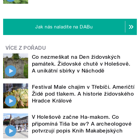
Jak nás naladíte na DABu
VÍCE Z POŘADU
Co nezmeškat na Den židovských
památek. Židovské chutě v Holešově.
A unikátní sbírky v Náchodě
Festival Male chajim v Třebíči. Američtí
Židé pod tlakem. A historie židovského
Hradce Králové
V Holešově začne Ha-makom. Co
připomíná Tiša be av? A archeologové
potvrzují popis Knih Makabejských