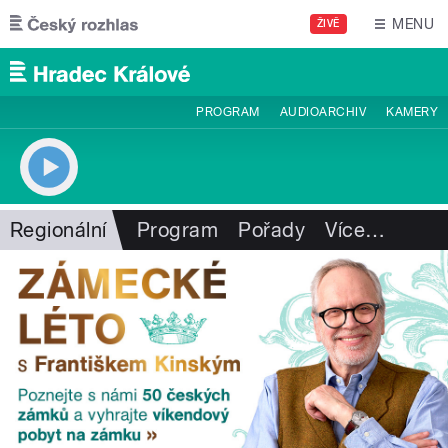
Přejít k hlavnímu obsahu
MENU
ŽIVĚ
PROGRAM
AUDIOARCHIV
KAMERY
Regionální
Program
Pořady
Více
…