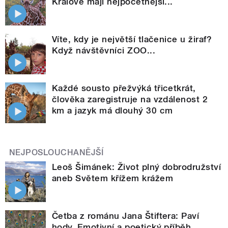
Králové mají nejpočetnější...
Víte, kdy je největší tlačenice u žiraf?
Když návštěvníci ZOO...
Každé sousto přežvýká třicetkrát,
člověka zaregistruje na vzdálenost 2
km a jazyk má dlouhý 30 cm
NEJPOSLOUCHANĚJŠÍ
Leoš Šimánek: Život plný dobrodružství
aneb Světem křížem krážem
Četba z románu Jana Štiftera: Paví
hody. Emotivní a poetický příběh