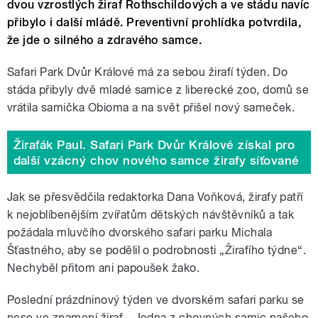
dvou vzrostlých žiraf Rothschildových a ve stádu navíc
přibylo i další mládě. Preventivní prohlídka potvrdila,
že jde o silného a zdravého samce.
Safari Park Dvůr Králové má za sebou žirafí týden. Do
stáda přibyly dvě mladé samice z liberecké zoo, domů se
vrátila samička Obioma a na svět přišel nový sameček.
Žirafák Paul. Safari Park Dvůr Králové získal pro
další vzácný chov nového samce žirafy síťované
Jak se přesvědčila redaktorka Dana Voňková, žirafy patří
k nejoblíbenějším zvířatům dětských návštěvníků a tak
požádala mluvčího dvorského safari parku Michala
Šťastného, aby se podělil o podrobnosti „Žirafího týdne“.
Nechyběl přitom ani papoušek žako.
Poslední prázdninový týden ve dvorském safari parku se
nese ve znamení žiraf. „Jedna z chovných samic našeho