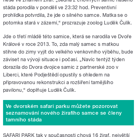
stáda porodila v pondělí ve 23:32 hod. Preventivní
prohlídka potvrdila, že jde o silného samce. Matka se o
potomka stará v zázemí,“ prozrazuje zoolog Luděk Čulík.
Jde o třetí mládě této samice, která se narodila ve Dvoře
Králové v roce 2013. To, zda malý samec s matkou
stihne do zimy vyjít do velkého venkovního výběhu, bude
záviset na vývoji situace i počasí. „Navíc tentýž týden
dorazila do Dvora dvojice samic z partnerské zoo v
Liberci, které Podještědí opustily s ohledem na
připravovanou rekonstrukci a rozšíření tamějšího
pavilonu,“ doplňuje Luděk Čulík.
Ve dvorském safari parku můžete pozorovat
seznamování nového žirafího samce se členy
tamního stáda
SAFARI PARK tak v současnosti chová 16 žiraf, největší