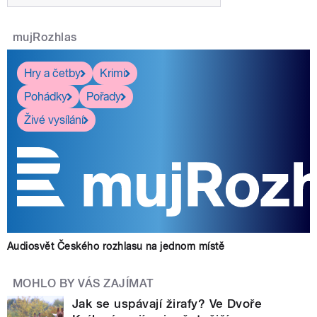
mujRozhlas
Hry a četby
Krimi
Pohádky
Pořady
Živé vysílání
Audiosvět Českého rozhlasu na jednom místě
MOHLO BY VÁS ZAJÍMAT
Jak se uspávají žirafy? Ve Dvoře