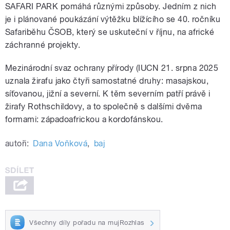
SAFARI PARK pomáhá různými způsoby. Jedním z nich
je i plánované poukázání výtěžku blížícího se 40. ročníku
Safariběhu ČSOB, který se uskuteční v říjnu, na africké
záchranné projekty.
Mezinárodní svaz ochrany přírody (IUCN 21. srpna 2025
uznala žirafu jako čtyři samostatné druhy: masajskou,
síťovanou, jižní a severní. K těm severním patří právě i
žirafy Rothschildovy, a to společně s dalšími dvěma
formami: západoafrickou a kordofánskou.
autoři:
Dana Voňková
,
baj
Všechny díly pořadu na mujRozhlas