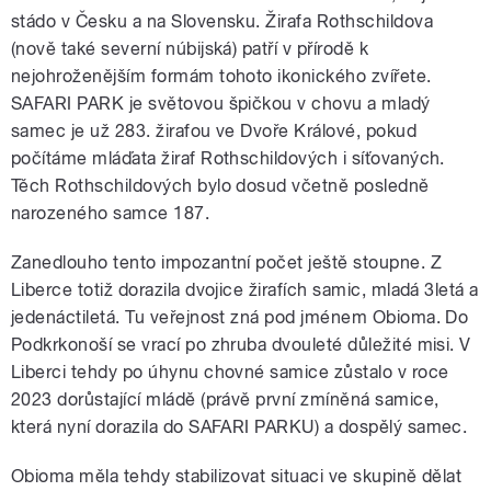
stádo v Česku a na Slovensku. Žirafa Rothschildova
(nově také severní núbijská) patří v přírodě k
nejohroženějším formám tohoto ikonického zvířete.
SAFARI PARK je světovou špičkou v chovu a mladý
samec je už 283. žirafou ve Dvoře Králové, pokud
počítáme mláďata žiraf Rothschildových i síťovaných.
Těch Rothschildových bylo dosud včetně posledně
narozeného samce 187.
Zanedlouho tento impozantní počet ještě stoupne. Z
Liberce totiž dorazila dvojice žirafích samic, mladá 3letá a
jedenáctiletá. Tu veřejnost zná pod jménem Obioma. Do
Podkrkonoší se vrací po zhruba dvouleté důležité misi. V
Liberci tehdy po úhynu chovné samice zůstalo v roce
2023 dorůstající mládě (právě první zmíněná samice,
která nyní dorazila do SAFARI PARKU) a dospělý samec.
Obioma měla tehdy stabilizovat situaci ve skupině dělat