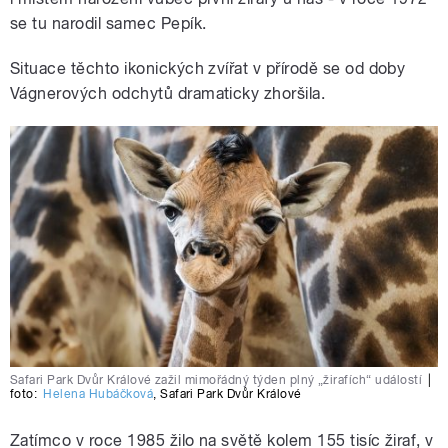
se tu narodil samec Pepík.
Situace těchto ikonických zvířat v přírodě se od doby
Vágnerových odchytů dramaticky zhoršila.
Safari Park Dvůr Králové zažil mimořádný týden plný „žirafích“ událostí
|
foto:
Helena Hubáčková
,
Safari Park Dvůr Králové
Zatímco v roce 1985 žilo na světě kolem 155 tisíc žiraf, v