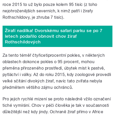
roce 2015 to už bylo pouze kolem 95 tisíc (z toho
nejohroženějších severních, k nimž patří i žirafy
Rothschildovy, je zhruba 7 tisíc).
Žirafí nadílka! Dvorskému safari parku se po 7
letech podařilo obnovit chov žiraf
Rothschildových
Za tento téměř čtyřicetiprocentní pokles, v některých
oblastech dokonce pokles o 95 procent, mohou
přeměna přirozeného prostředí, úbytek míst k pastvě,
pytláctví i války. Až do roku 2015, kdy zoologové provedli
velké sčítání divokých žiraf, navíc tato zvířata nebyla
předmětem většího zájmu ochránců.
Pro jejich rychlé mizení se proto následně vžilo označení
tiché vymírání. Chov v péči člověka je tak v současnosti
důležitější než kdy jindy. Ochraně žiraf přímo v Africe