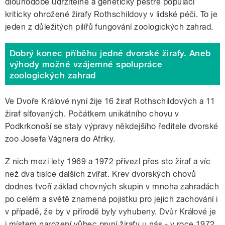
dlouhodobě udržitelné a geneticky pestré populaci
kriticky ohrožené žirafy Rothschildovy v lidské péči. To je
jeden z důležitých pilířů fungování zoologických zahrad.
Dobrý konec příběhu jedné dvorské žirafy. Aneb
výhody možné vzájemné spolupráce
zoologických zahrad
Ve Dvoře Králové nyní žije 16 žiraf Rothschildových a 11
žiraf síťovaných. Počátkem unikátního chovu v
Podkrkonoší se staly výpravy někdejšího ředitele dvorské
zoo Josefa Vágnera do Afriky.
Z nich mezi lety 1969 a 1972 přivezl přes sto žiraf a víc
než dva tisíce dalších zvířat. Krev dvorských chovů
dodnes tvoří základ chovných skupin v mnoha zahradách
po celém a světě znamená pojistku pro jejich zachování i
v případě, že by v přírodě byly vyhubeny. Dvůr Králové je
i místem narození vůbec první žirafy u nás - v roce 1972