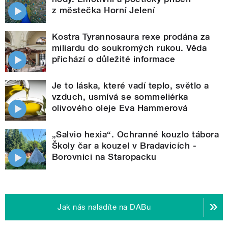
z městečka Horní Jelení
Kostra Tyrannosaura rexe prodána za
miliardu do soukromých rukou. Věda
přichází o důležité informace
Je to láska, které vadí teplo, světlo a
vzduch, usmívá se sommeliérka
olivového oleje Eva Hammerová
„Salvio hexia“. Ochranné kouzlo tábora
Školy čar a kouzel v Bradavicích -
Borovnici na Staropacku
Jak nás naladíte na DABu