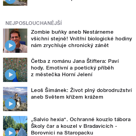
NEJPOSLOUCHANĚJŠÍ
Zombie buňky aneb Nestárneme
všichni stejně! Vnitřní biologické hodiny
nám zrychluje chronický zánět
Četba z románu Jana Štiftera: Paví
hody. Emotivní a poetický příběh
z městečka Horní Jelení
Leoš Šimánek: Život plný dobrodružství
aneb Světem křížem krážem
„Salvio hexia“. Ochranné kouzlo tábora
Školy čar a kouzel v Bradavicích -
Borovnici na Staropacku