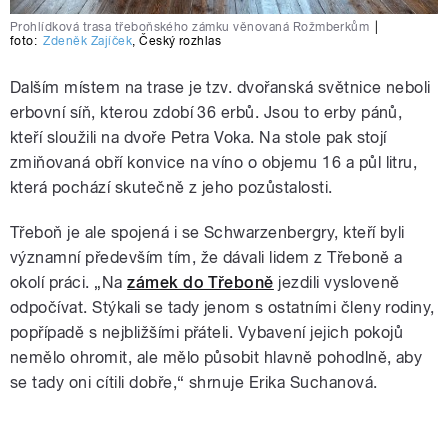
Prohlídková trasa třeboňského zámku věnovaná Rožmberkům
|
foto:
Zdeněk Zajíček
,
Český rozhlas
Dalším místem na trase je tzv. dvořanská světnice neboli
erbovní síň, kterou zdobí 36 erbů. Jsou to erby pánů,
kteří sloužili na dvoře Petra Voka. Na stole pak stojí
zmiňovaná obří konvice na víno o objemu 16 a půl litru,
která pochází skutečně z jeho pozůstalosti.
Třeboň je ale spojená i se Schwarzenbergry, kteří byli
významní především tím, že dávali lidem z Třeboně a
okolí práci. „Na
zámek do Třeboně
jezdili vysloveně
odpočívat. Stýkali se tady jenom s ostatními členy rodiny,
popřípadě s nejbližšími přáteli. Vybavení jejich pokojů
nemělo ohromit, ale mělo působit hlavně pohodlně, aby
se tady oni cítili dobře,“ shrnuje Erika Suchanová.