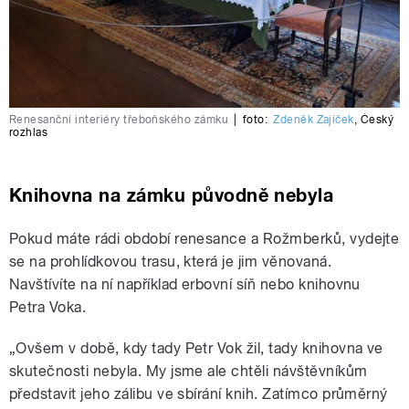
Renesanční interiéry třeboňského zámku
|
foto:
Zdeněk Zajíček
,
Český
rozhlas
Knihovna na zámku původně nebyla
Pokud máte rádi období renesance a Rožmberků, vydejte
se na prohlídkovou trasu, která je jim věnovaná.
Navštívíte na ní například erbovní síň nebo knihovnu
Petra Voka.
„Ovšem v době, kdy tady Petr Vok žil, tady knihovna ve
skutečnosti nebyla. My jsme ale chtěli návštěvníkům
představit jeho zálibu ve sbírání knih. Zatímco průměrný