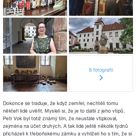
8 fotografií
Dokonce se traduje, že když zemřel, nechtěli tomu
někteří lidé uvěřit. Mysleli si, že je to další z jeho vtipů.
Petr Vok byl totiž známý tím, že neustále vtipkoval,
zejména na účet druhých. A tak lidé ještě několik týdnů
přicházeli k třeboňskému zámku a vyhlíželi ho s tím, že si