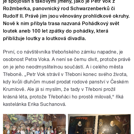
je spojován s takovými jmény, jako je Petr Vok z
Rožmberka, panovnický rod Schwarzenberků či
Rudolf II. Právě jim jsou věnovány prohlídkové okruhy.
Nově k nim přibyla trasa nazvaná Pohádkový svět
loutek aneb 100 let zpátky do pohádky, která
přibližuje loutky a loutková divadla.
První, co návštěvníka třeboňského zámku napadne, je
osobnost Petra Voka. A není se čemu divit, protože právě
on je jeho neodmyslitelnou součástí. A i celého města
Třeboně. „Petr Vok strávil v Třeboni konec svého života,
kdy kvůli dluhům musel prodat rodové panství v Českém
Krumlově. Ale já si myslím, že tady v Třeboni prožil
krásná léta, protože Třeboňáci ho prostě milovali,“ říká
kastelánka Erika Suchanová.