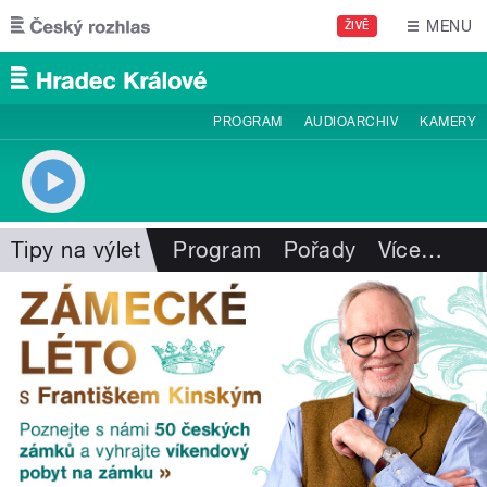
Přejít k hlavnímu obsahu
MENU
ŽIVĚ
PROGRAM
AUDIOARCHIV
KAMERY
Tipy na výlet
Program
Pořady
Více
…