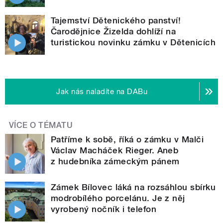
Tajemství Dětenického panství!
Čarodějnice Žizelda dohlíží na
turistickou novinku zámku v Dětenicích
Jak nás naladíte na DABu
VÍCE O TÉMATU
Patříme k sobě, říká o zámku v Malči
Václav Macháček Rieger. Aneb
z hudebníka zámeckým pánem
Zámek Bílovec láká na rozsáhlou sbírku
modrobílého porcelánu. Je z něj
vyrobený nočník i telefon