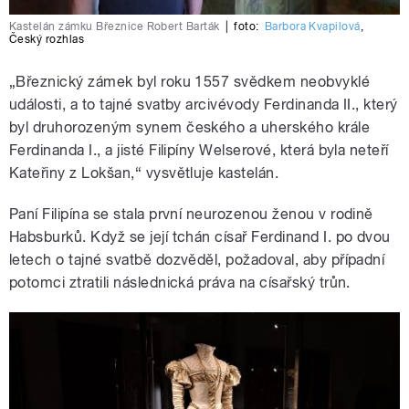
Kastelán zámku Březnice Robert Barták
|
foto:
Barbora Kvapilová
,
Český rozhlas
„Březnický zámek byl roku 1557 svědkem neobvyklé
události, a to tajné svatby arcivévody Ferdinanda II., který
byl druhorozeným synem českého a uherského krále
Ferdinanda I., a jisté Filipíny Welserové, která byla neteří
Kateřiny z Lokšan,“ vysvětluje kastelán.
Paní Filipína se stala první neurozenou ženou v rodině
Habsburků. Když se její tchán císař Ferdinand I. po dvou
letech o tajné svatbě dozvěděl, požadoval, aby případní
potomci ztratili následnická práva na císařský trůn.