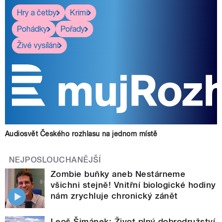
Hry a četby
Krimi
Pohádky
Pořady
Živé vysílání
Audiosvět Českého rozhlasu na jednom místě
NEJPOSLOUCHANĚJŠÍ
Zombie buňky aneb Nestárneme
všichni stejně! Vnitřní biologické hodiny
nám zrychluje chronický zánět
Leoš Šimánek: Život plný dobrodružství