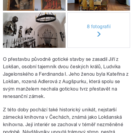
8 fotografií
O přestavbu původně gotické stavby se zasadil Jiří z
Lokšan, osobní tajemník dvou českých králů, Ludvíka
Jagelonského a Ferdinanda I. Jeho ženou byla Kateřina z
Lokšan, rozená Adlerová z Augšpurku, která spolu se
svým manželem nechala gotickou tvrz přestavět na
renesanční zámek.
Z této doby pochází také historický unikát, nejstarší
zámecká knihovna v Čechách, známá jako Lokšanská
knihovna. Její interiér se zachoval v téměř nezměněné
podobě. Návštěvníky upoutá trámový strop, pestrá