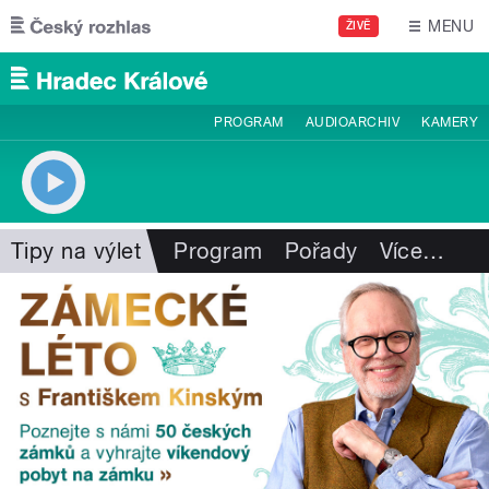
Přejít k hlavnímu obsahu
MENU
ŽIVĚ
PROGRAM
AUDIOARCHIV
KAMERY
Tipy na výlet
Program
Pořady
Více
…