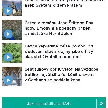
aneb Světem křížem krážem
Četba z románu Jana Štiftera: Paví
hody. Emotivní a poetický příběh
z městečka Horní Jelení
Běžná kapradina může pomoci při
sledování stavu krajiny jako citlivý
ukazatel životního prostředí
Šestitunový obr Kryštof! Na výzdobě
třetího největšího funkčního zvonu
v Čechách se podílela žena
Jak nás naladíte na DABu