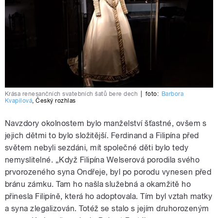
Krása renesančních svatebních šatů bere dech
|
foto:
Barbora
Kvapilová
,
Český rozhlas
Navzdory okolnostem bylo manželství šťastné, ovšem s
jejich dětmi to bylo složitější. Ferdinand a Filipína před
světem nebyli sezdáni, mít společné děti bylo tedy
nemyslitelné. „Když Filipína Welserová porodila svého
prvorozeného syna Ondřeje, byl po porodu vynesen před
bránu zámku. Tam ho našla služebná a okamžitě ho
přinesla Filipíně, která ho adoptovala. Tím byl vztah matky
a syna zlegalizován. Totéž se stalo s jejím druhorozeným