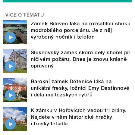
VÍCE O TÉMATU
Zámek Bílovec láká na rozsáhlou sbírku
modrobílého porcelánu. Je z něj
vyrobený nočník i telefon
Šluknovský zámek skoro celý shořel při
ničivém požáru. Dnes je znovu krásně
opravený
Barokní zámek Dětenice láká na
unikátní fresky, ložnici Emy Destinnové
i děla maltézských rytířů
K zámku v Hořovicích vedou tři brány.
Najdete v něm historické hračky
i trosky letadla