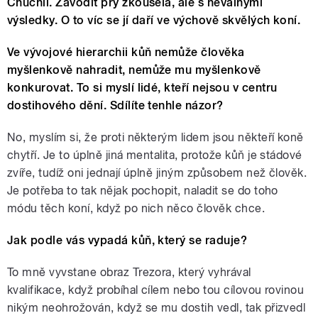
Chuchli. Závodit prý zkoušela, ale s nevalnými
výsledky. O to víc se jí daří ve výchově skvělých koní.
Ve vývojové hierarchii kůň nemůže člověka
myšlenkově nahradit, nemůže mu myšlenkově
konkurovat.
To si myslí lidé, kteří nejsou v centru
dostihového dění. Sdílíte tenhle názor?
No, myslím si, že proti některým lidem jsou někteří koně
chytří. Je to úplně jiná mentalita, protože kůň je stádové
zvíře, tudíž oni jednají úplně jiným způsobem než člověk.
Je potřeba to tak nějak pochopit, naladit se do toho
módu těch koní, když po nich něco člověk chce.
Jak podle vás vypadá kůň, který se raduje?
To mně vyvstane obraz Trezora, který vyhrával
kvalifikace, když probíhal cílem nebo tou cílovou rovinou
nikým neohrožován, když se mu dostih vedl, tak přizvedl