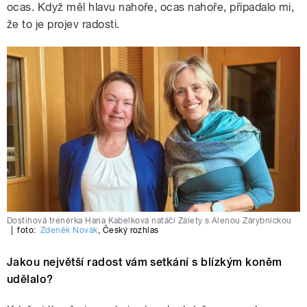
ocas. Když měl hlavu nahoře, ocas nahoře, připadalo mi,
že to je projev radosti.
Dostihová trenérka Hana Kabelková natáčí Zálety s Alenou Zárybnickou
|
foto:
Zdeněk Novák
,
Český rozhlas
Jakou největší radost vám setkání s blízkým koněm
udělalo?