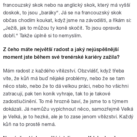
francouzský skok nebo na anglický skok, který má vyšší
doskok, to jsou „baráky“. Já se na francouzský skok
občas chodím koukat, když jsme na závodišti, a říkám si:
„Ježíš, jak to můžou ty koně skočit. To jsou opravdu
dobří.“ Takže úplně si to nemyslím.
Z čeho máte největší radost a jaký nejúspěšnější
moment jste během své trenérské kariéry zažila?
Mám radost z každého vítězství. Obzvlášť, když třeba
víte, že kůň má buď nějaké problémy, nebo že se tam
něco stalo, nebo že to dá velkou práci, nebo ho všichni
zatracují, pak ten koník vyhraje, tak to je takové
zadostiučinění. To mě hrozně baví, že jsme to s týmem
dokázali. Já nemůžu vypíchnout něco, samozřejmě Velká
je Velká, je to hezké, ale je to zase jenom vítězství. Každý
kůň na to prostě nemá.