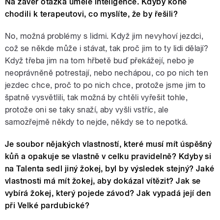
Na závěr otázka umělé inteligence. Kdyby koně
chodili k terapeutovi, co myslíte, že by řešili?
No, možná problémy s lidmi. Když jim nevyhoví jezdci,
což se někde může i stávat, tak proč jim to ty lidi dělají?
Když třeba jim na tom hřbetě buď překážejí, nebo je
neoprávněně potrestají, nebo nechápou, co po nich ten
jezdec chce, proč to po nich chce, protože jsme jim to
špatně vysvětlili, tak možná by chtěli vyřešit tohle,
protože oni se taky snaží, aby vyšli vstříc, ale
samozřejmě někdy to nejde, někdy se to nepotká.
Je soubor nějakých vlastností, které musí mít úspěšný
kůň a opakuje se vlastně v celku pravidelně? Kdyby si
na Talenta sedl jiný žokej, byl by výsledek stejný? Jaké
vlastnosti má mít žokej, aby dokázal vítězit? Jak se
vybírá žokej, který pojede závod? Jak vypadá její den
při Velké pardubické?