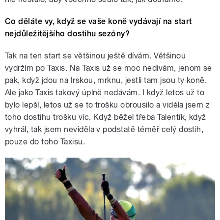
Co děláte vy, když se vaše koně vydávají na start
nejdůležitějšího dostihu sezóny?
Tak na ten start se většinou ještě dívám. Většinou
vydržím po Taxis. Na Taxis už se moc nedívám, jenom se
pak, když jdou na Irskou, mrknu, jestli tam jsou ty koně.
Ale jako Taxis takový úplně nedávám. I když letos už to
bylo lepší, letos už se to trošku obrousilo a viděla jsem z
toho dostihu trošku víc. Když běžel třeba Talentík, když
vyhrál, tak jsem neviděla v podstatě téměř celý dostih,
pouze do toho Taxisu.