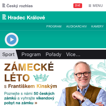
Přejít k hlavnímu obsahu
MENU
ŽIVĚ
PROGRAM
AUDIOARCHIV
KAMERY
Sport
Program
Pořady
Více
…