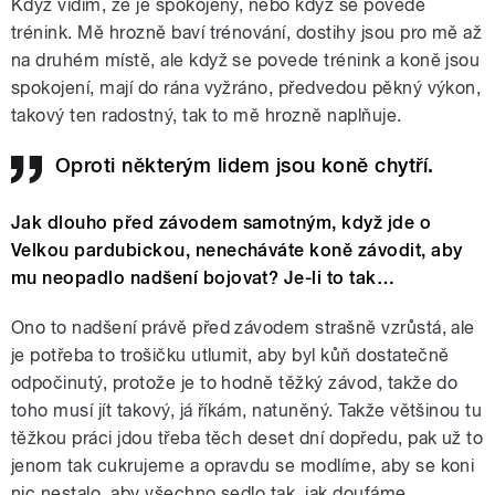
Když vidím, že je spokojený, nebo když se povede
trénink. Mě hrozně baví trénování, dostihy jsou pro mě až
na druhém místě, ale když se povede trénink a koně jsou
spokojení, mají do rána vyžráno, předvedou pěkný výkon,
takový ten radostný, tak to mě hrozně naplňuje.
Oproti některým lidem jsou koně chytří.
Jak dlouho před závodem samotným, když jde o
Velkou pardubickou, nenecháváte koně závodit, aby
mu neopadlo nadšení bojovat? Je-li to tak…
Ono to nadšení právě před závodem strašně vzrůstá, ale
je potřeba to trošičku utlumit, aby byl kůň dostatečně
odpočinutý, protože je to hodně těžký závod, takže do
toho musí jít takový, já říkám, natuněný. Takže většinou tu
těžkou práci jdou třeba těch deset dní dopředu, pak už to
jenom tak cukrujeme a opravdu se modlíme, aby se koni
nic nestalo, aby všechno sedlo tak, jak doufáme.