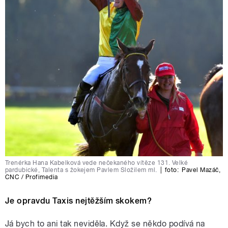
Trenérka Hana Kabelková vede nečekaného vítěze 131. Velké
pardubické, Talenta s žokejem Pavlem Složilem ml.
|
foto:
Pavel Mazáč
,
CNC / Profimedia
Je opravdu Taxis nejtěžším skokem?
Já bych to ani tak neviděla. Když se někdo podívá na