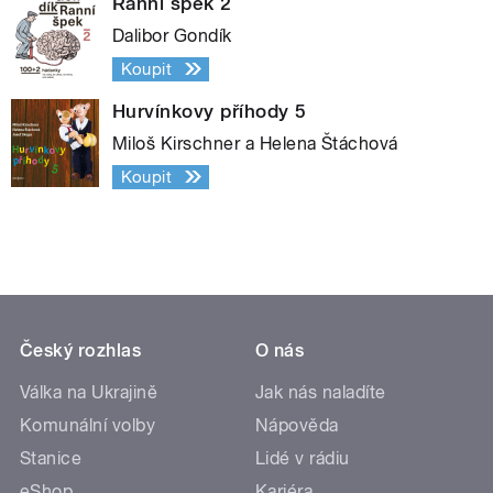
Ranní špek 2
Dalibor Gondík
Koupit
Hurvínkovy příhody 5
Miloš Kirschner a Helena Štáchová
Koupit
Český rozhlas
O nás
Válka na Ukrajině
Jak nás naladíte
Komunální volby
Nápověda
Stanice
Lidé v rádiu
eShop
Kariéra