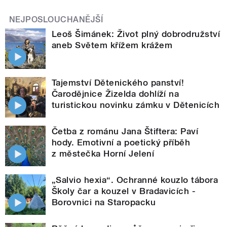
NEJPOSLOUCHANĚJŠÍ
Leoš Šimánek: Život plný dobrodružství
aneb Světem křížem krážem
Tajemství Dětenického panství!
Čarodějnice Žizelda dohlíží na
turistickou novinku zámku v Dětenicích
Četba z románu Jana Štiftera: Paví
hody. Emotivní a poetický příběh
z městečka Horní Jelení
„Salvio hexia“. Ochranné kouzlo tábora
Školy čar a kouzel v Bradavicích -
Borovnici na Staropacku