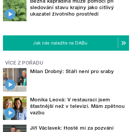
Běžná kapradina může pomoci při
sledování stavu krajiny jako citlivý
ukazatel životního prostředí
Jak nás naladíte na DABu
VÍCE Z POŘADU
Milan Drobný: Stáří není pro sraby
Monika Leová: V restauraci jsem
šťastnější než v televizi. Mám zpětnou
vazbu
Jiří Václavek: Hosté mi za pozvání