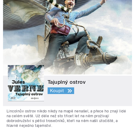
Tajuplný ostrov
Koupit
Lincolnův ostrov nikdo nikdy na mapě nenašel, a přece ho znají lidé
na celém světě. Už déle než sto třicet let na něm prožívají
dobrodružství s pěticí trosečníků, kteří na něm našli útočiště, a
hlavně nejedno tajemství.