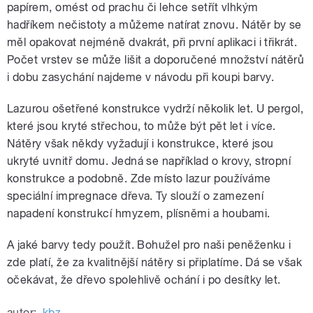
papírem, omést od prachu či lehce setřít vlhkým
hadříkem nečistoty a můžeme natírat znovu. Nátěr by se
měl opakovat nejméně dvakrát, při první aplikaci i třikrát.
Počet vrstev se může lišit a doporučené množství nátěrů
i dobu zasychání najdeme v návodu při koupi barvy.
Lazurou ošetřené konstrukce vydrží několik let. U pergol,
které jsou kryté střechou, to může být pět let i více.
Nátěry však někdy vyžadují i konstrukce, které jsou
ukryté uvnitř domu. Jedná se například o krovy, stropní
konstrukce a podobně. Zde místo lazur používáme
speciální impregnace dřeva. Ty slouží o zamezení
napadení konstrukcí hmyzem, plísněmi a houbami.
A jaké barvy tedy použít. Bohužel pro naši peněženku i
zde platí, že za kvalitnější nátěry si připlatíme. Dá se však
očekávat, že dřevo spolehlivě ochání i po desítky let.
autor:
kbz