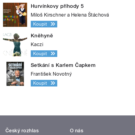
Hurvínkovy příhody 5
Miloš Kirschner a Helena Štáchová
Koupit
Kněhyně
Kaczi
Koupit
Setkání s Karlem Čapkem
František Novotný
Koupit
Český rozhlas
O nás