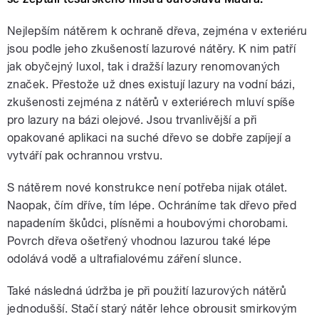
Nejlepším nátěrem k ochraně dřeva, zejména v exteriéru
jsou podle jeho zkušeností lazurové nátěry. K nim patří
jak obyčejný luxol, tak i dražší lazury renomovaných
značek. Přestože už dnes existují lazury na vodní bázi,
zkušenosti zejména z nátěrů v exteriérech mluví spíše
pro lazury na bázi olejové. Jsou trvanlivější a při
opakované aplikaci na suché dřevo se dobře zapíjejí a
vytváří pak ochrannou vrstvu.
S nátěrem nové konstrukce není potřeba nijak otálet.
Naopak, čím dříve, tím lépe. Ochráníme tak dřevo před
napadením škůdci, plísněmi a houbovými chorobami.
Povrch dřeva ošetřený vhodnou lazurou také lépe
odolává vodě a ultrafialovému záření slunce.
Také následná údržba je při použití lazurových nátěrů
jednodušší. Stačí starý nátěr lehce obrousit smirkovým