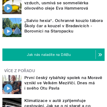
vzduch, usmívá se sommeliérka
olivového oleje Eva Hammerová
„Salvio hexia“. Ochranné kouzlo tábora
Školy čar a kouzel v Bradavicích -
Borovnici na Staropacku
Jak nás naladíte na DABu
VÍCE Z POŘADU
První český rybářský spolek na Moravě
vznikl ve Velkém Meziříčí. Dnes má
i svého Otu Pavla
Klimatizace v autě zpříjemňuje
cestování. Jak se o ni starat a co