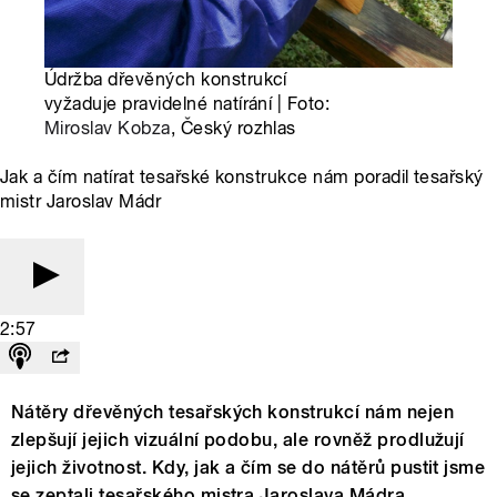
Údržba dřevěných konstrukcí
vyžaduje pravidelné natírání | Foto:
Miroslav Kobza
, Český rozhlas
Jak a čím natírat tesařské konstrukce nám poradil tesařský
mistr Jaroslav Mádr
2:57
Nátěry dřevěných tesařských konstrukcí nám nejen
zlepšují jejich vizuální podobu, ale rovněž prodlužují
jejich životnost. Kdy, jak a čím se do nátěrů pustit jsme
se zeptali tesařského mistra Jaroslava Mádra.