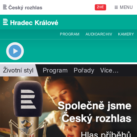
Přejít k hlavnímu obsahu
MENU
ŽIVĚ
PROGRAM
AUDIOARCHIV
KAMERY
Životní styl
Program
Pořady
Více
…