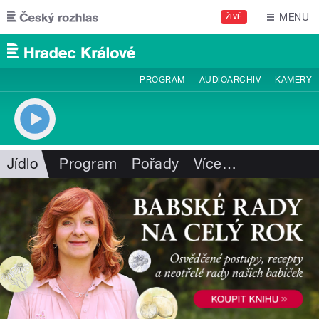
Přejít k hlavnímu obsahu
MENU
ŽIVĚ
PROGRAM
AUDIOARCHIV
KAMERY
Jídlo
Program
Pořady
Více
…