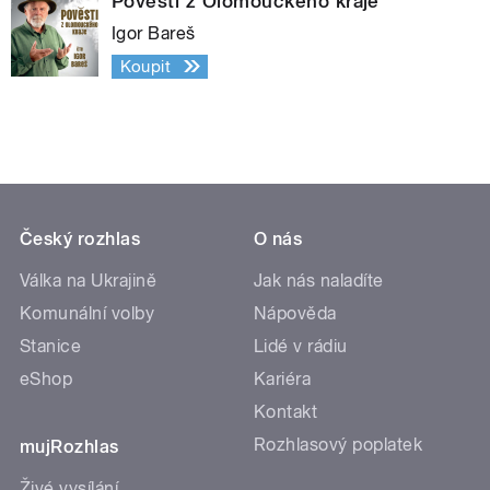
Pověsti z Olomouckého kraje
Igor Bareš
Koupit
Český rozhlas
O nás
Válka na Ukrajině
Jak nás naladíte
Komunální volby
Nápověda
Stanice
Lidé v rádiu
eShop
Kariéra
Kontakt
Rozhlasový poplatek
mujRozhlas
Živé vysílání