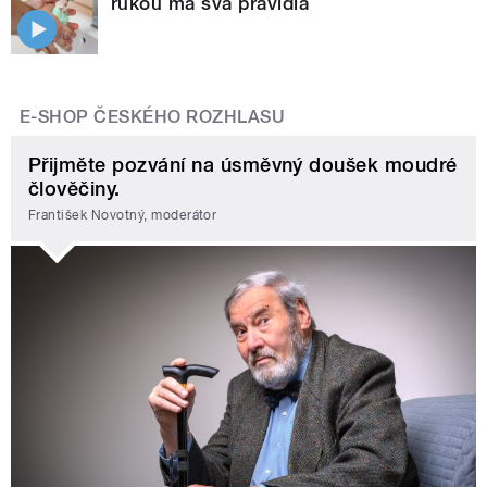
rukou má svá pravidla
E-SHOP ČESKÉHO ROZHLASU
Přijměte pozvání na úsměvný doušek moudré
člověčiny.
František Novotný, moderátor