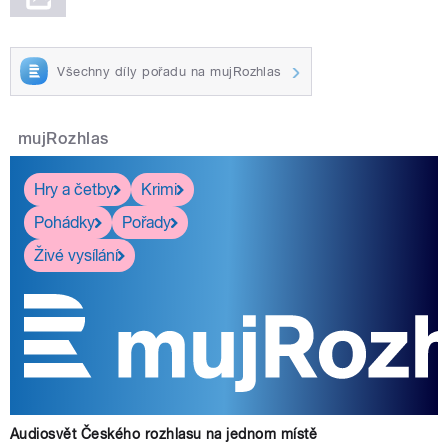
Všechny díly pořadu na mujRozhlas
mujRozhlas
Hry a četby
Krimi
Pohádky
Pořady
Živé vysílání
Audiosvět Českého rozhlasu na jednom místě