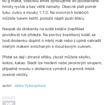
60 g másla, vidličkou směs zpracujeme do požadované
hmoty rychle a bez větší námahy. Obecně platí poměr
tuku, cukru a mouky 1:1:2. Na ovocných koláčích
můžete tukem šetřit, protože náplň pustí šťávu.
Naopak do drobenky na sušší koláče (například
povidlové) tuk přidejte. Na poctivý švestkový koláč se
hodí drobenku doplnit o mletý mák nebo ji úplně nahradit
mletým mákem smíchaným s moučkovým cukrem.
Přidat se dají i drcené oříšky, zkusit můžete skořici,
kokos, kakao. Sladit lze medem nebo javorovým sirupem,
případně mouku v drobence vyměnit za jemně mleté
ovesné vločky.
autor:
Jarka Vykoupilová