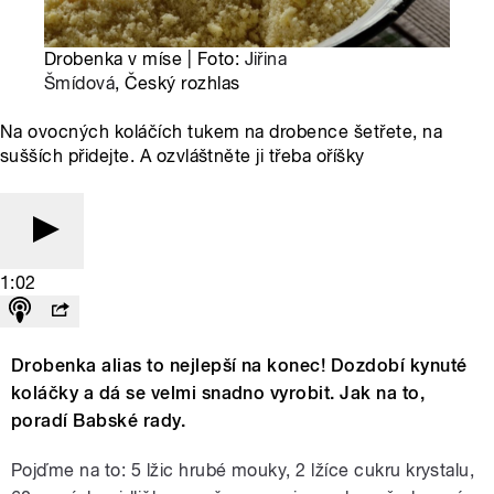
Drobenka v míse | Foto:
Jiřina
Šmídová
, Český rozhlas
Na ovocných koláčích tukem na drobence šetřete, na
sušších přidejte. A ozvláštněte ji třeba oříšky
1:02
Drobenka alias to nejlepší na konec! Dozdobí kynuté
koláčky a dá se velmi snadno vyrobit. Jak na to,
poradí Babské rady.
Pojďme na to: 5 lžic hrubé mouky, 2 lžíce cukru krystalu,