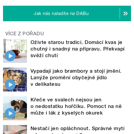
Jak nás naladíte na DABu
VÍCE Z POŘADU
Oživte starou tradici. Domácí kvas je
chutný i snadný na přípravu. Překvapí
svěží chutí
Vypadají jako brambory a stojí jmění.
Lanýže promění obyčejné jídlo
v delikatesu
Křeče ve svalech nejsou jen
o nedostatku hořčíku. Pomoct na ně
může i lák z kyselých okurek
Nestačí jen opláchnout. Správné mytí