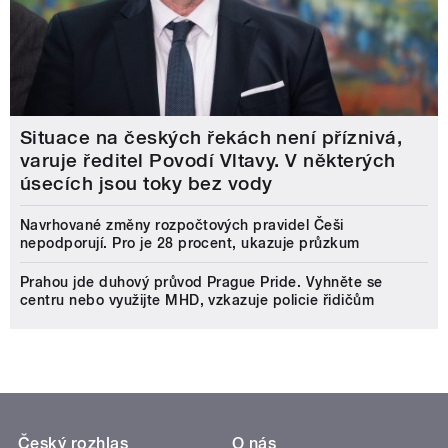
Situace na českých řekách není příznivá,
varuje ředitel Povodí Vltavy. V některých
úsecích jsou toky bez vody
Navrhované změny rozpočtových pravidel Češi
nepodporují. Pro je 28 procent, ukazuje průzkum
Prahou jde duhový průvod Prague Pride. Vyhněte se
centru nebo využijte MHD, vzkazuje policie řidičům
Český rozhlas
O nás