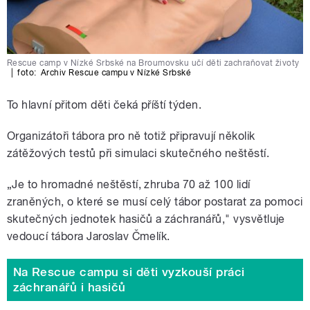
Rescue camp v Nízké Srbské na Broumovsku učí děti zachraňovat životy
|
foto:
Archiv Rescue campu v Nízké Srbské
To hlavní přitom děti čeká příští týden.
Organizátoři tábora pro ně totiž připravují několik
zátěžových testů při simulaci skutečného neštěstí.
„Je to hromadné neštěstí, zhruba 70 až 100 lidí
zraněných, o které se musí celý tábor postarat za pomoci
skutečných jednotek hasičů a záchranářů," vysvětluje
vedoucí tábora Jaroslav Čmelík.
Na Rescue campu si děti vyzkouší práci
záchranářů i hasičů