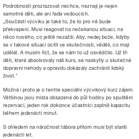
Podrobnosti prozrazovat nechce, neznají je nejen
samotné děti, ale ani řada vedoucích.
„Součástí výcviku je také to, že to pro ně bude
překvapení. Musí reagovat na nečekanou situaci, na
něco nového, co ještě nezažili. Aby, nedej bože, kdyby
se v takové situaci ocitli ve skutečnosti, věděli, co mají
udělat. A musím říct, že se nám to už osvědčilo. Už tři
děti, které absolvovaly náš kurs, se naskytly u skutečné
dopravní nehody a opravdu dokázaly zachránit lidský
život."
Možná i proto je o tenhle speciální výcvikový kurz zájem.
Většinou jsou místa obsazená do půl hodiny po spuštění
rezervací, jeden rok dokonce účastníci zaplnili kapacitu
během jedenácti minut.
S ohledem na náročnost tábora přitom musí být starší
jedenácti let.