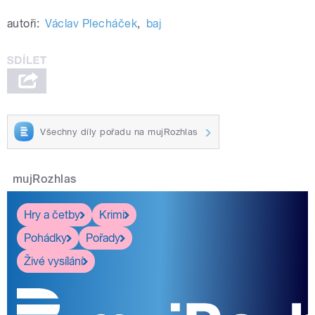
autoři:
Václav Plecháček
,
baj
Všechny díly pořadu na mujRozhlas
mujRozhlas
Hry a četby
Krimi
Pohádky
Pořady
Živé vysílání