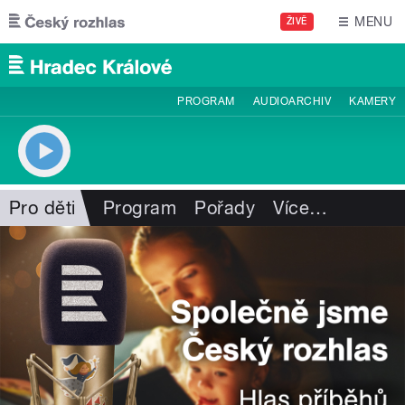
Přejít k hlavnímu obsahu
MENU
ŽIVĚ
PROGRAM
AUDIOARCHIV
KAMERY
Pro děti
Program
Pořady
Více
…