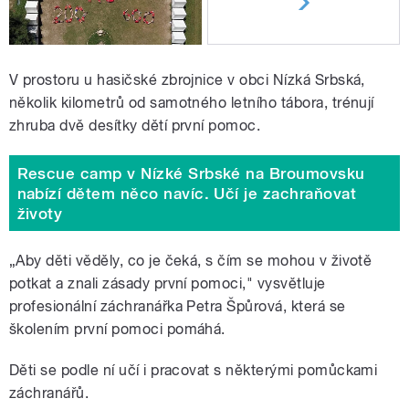
V prostoru u hasičské zbrojnice v obci Nízká Srbská,
několik kilometrů od samotného letního tábora, trénují
zhruba dvě desítky dětí první pomoc.
Rescue camp v Nízké Srbské na Broumovsku
nabízí dětem něco navíc. Učí je zachraňovat
životy
„Aby děti věděly, co je čeká, s čím se mohou v životě
potkat a znali zásady první pomoci," vysvětluje
profesionální záchranářka Petra Špůrová, která se
školením první pomoci pomáhá.
Děti se podle ní učí i pracovat s některými pomůckami
záchranářů.