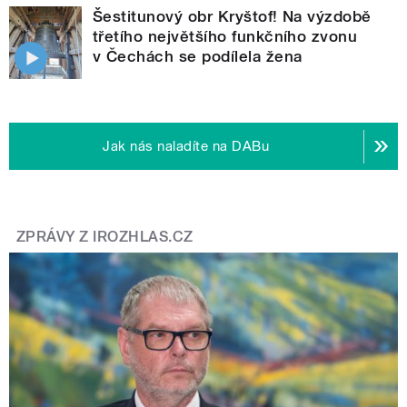
Šestitunový obr Kryštof! Na výzdobě
třetího největšího funkčního zvonu
v Čechách se podílela žena
Jak nás naladíte na DABu
ZPRÁVY Z IROZHLAS.CZ