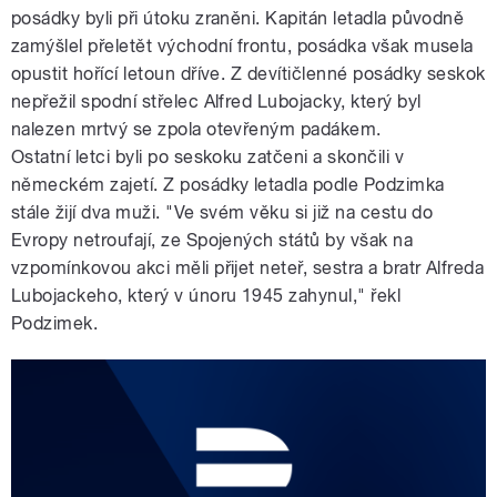
posádky byli při útoku zraněni. Kapitán letadla původně
zamýšlel přeletět východní frontu, posádka však musela
opustit hořící letoun dříve. Z devítičlenné posádky seskok
nepřežil spodní střelec Alfred Lubojacky, který byl
nalezen mrtvý se zpola otevřeným padákem.
Ostatní letci byli po seskoku zatčeni a skončili v
německém zajetí. Z posádky letadla podle Podzimka
stále žijí dva muži. "Ve svém věku si již na cestu do
Evropy netroufají, ze Spojených států by však na
vzpomínkovou akci měli přijet neteř, sestra a bratr Alfreda
Lubojackeho, který v únoru 1945 zahynul," řekl
Podzimek.