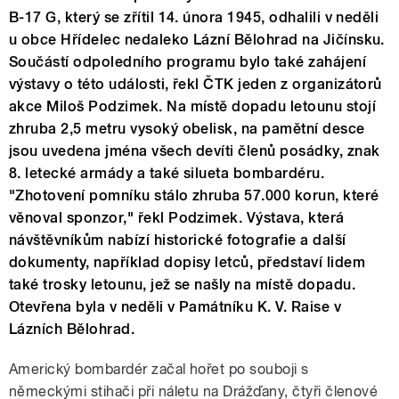
B-17 G, který se zřítil 14. února 1945, odhalili v neděli
u obce Hřídelec nedaleko Lázní Bělohrad na Jičínsku.
Součástí odpoledního programu bylo také zahájení
výstavy o této události, řekl ČTK jeden z organizátorů
akce Miloš Podzimek. Na místě dopadu letounu stojí
zhruba 2,5 metru vysoký obelisk, na pamětní desce
jsou uvedena jména všech devíti členů posádky, znak
8. letecké armády a také silueta bombardéru.
"Zhotovení pomníku stálo zhruba 57.000 korun, které
věnoval sponzor," řekl Podzimek. Výstava, která
návštěvníkům nabízí historické fotografie a další
dokumenty, například dopisy letců, představí lidem
také trosky letounu, jež se našly na místě dopadu.
Otevřena byla v neděli v Památníku K. V. Raise v
Lázních Bělohrad.
Americký bombardér začal hořet po souboji s
německými stihači při náletu na Drážďany, čtyři členové