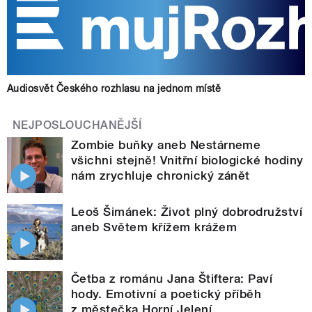
Audiosvět Českého rozhlasu na jednom místě
NEJPOSLOUCHANĚJŠÍ
Zombie buňky aneb Nestárneme
všichni stejně! Vnitřní biologické hodiny
nám zrychluje chronický zánět
Leoš Šimánek: Život plný dobrodružství
aneb Světem křížem krážem
Četba z románu Jana Štiftera: Paví
hody. Emotivní a poetický příběh
z městečka Horní Jelení