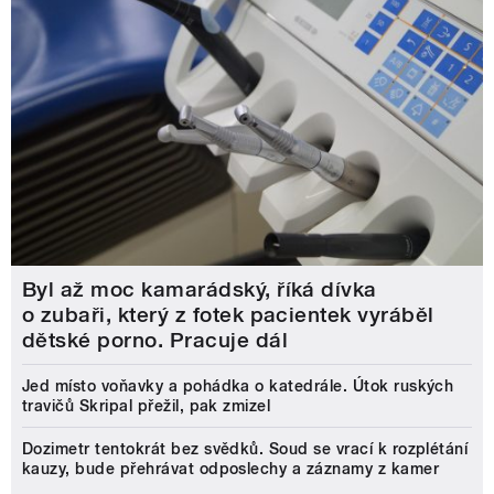
Byl až moc kamarádský, říká dívka
o zubaři, který z fotek pacientek vyráběl
dětské porno. Pracuje dál
Jed místo voňavky a pohádka o katedrále. Útok ruských
travičů Skripal přežil, pak zmizel
Dozimetr tentokrát bez svědků. Soud se vrací k rozplétání
kauzy, bude přehrávat odposlechy a záznamy z kamer