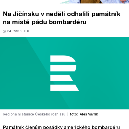
Na Jičínsku v neděli odhalili památník
na místě pádu bombardéru
24. září 2010
Regionální stanice Českého rozhlasu
|
foto:
Aleš Vavřík
Památník členům posádky amerického bombardéru