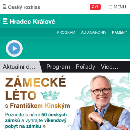
Přejít k hlavnímu obsahu
MENU
ŽIVĚ
PROGRAM
AUDIOARCHIV
KAMERY
Aktuální dění
Program
Pořady
Více
…