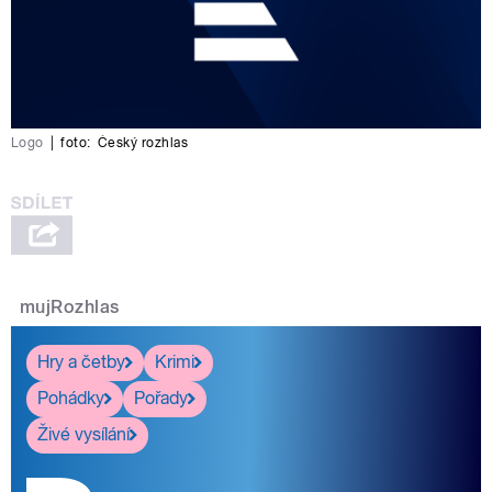
Logo
|
foto:
Český rozhlas
mujRozhlas
Hry a četby
Krimi
Pohádky
Pořady
Živé vysílání