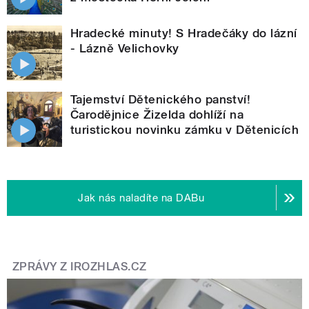
Hradecké minuty! S Hradečáky do lázní
- Lázně Velichovky
Tajemství Dětenického panství!
Čarodějnice Žizelda dohlíží na
turistickou novinku zámku v Dětenicích
Jak nás naladíte na DABu
ZPRÁVY Z IROZHLAS.CZ