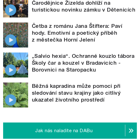
Čarodějnice Žizelda dohlíží na
turistickou novinku zámku v Dětenicích
Četba z románu Jana Štiftera: Paví
hody. Emotivní a poetický příběh
z městečka Horní Jelení
„Salvio hexia“. Ochranné kouzlo tábora
Školy čar a kouzel v Bradavicích -
Borovnici na Staropacku
Běžná kapradina může pomoci při
sledování stavu krajiny jako citlivý
ukazatel životního prostředí
Jak nás naladíte na DABu