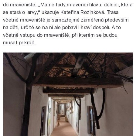
do mraveniště. „Máme tady mravenčí hlavu, dělnici, která
se stará o larvy,“ ukazuje Kateřina Rozinková. Trasa
včetně mraveniště je samozřejmě zaměřená především
na děti, určitě se na ní ale pobaví i hraví dospělí. A to
včetně vstupu do mraveniště, při kterém se budou
muset přikrčit.