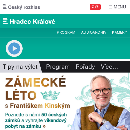
Přejít k hlavnímu obsahu
MENU
ŽIVĚ
PROGRAM
AUDIOARCHIV
KAMERY
Tipy na výlet
Program
Pořady
Více
…