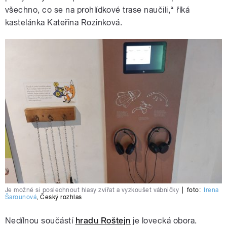
všechno, co se na prohlídkové trase naučili,“ říká
kastelánka Kateřina Rozinková.
Je možné si poslechnout hlasy zvířat a vyzkoušet vábničky
|
foto:
Irena
Šarounová
,
Český rozhlas
Nedílnou součástí
hradu Roštejn
je lovecká obora.