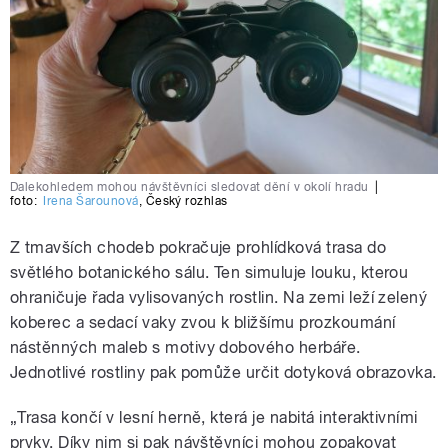
Dalekohledem mohou návštěvníci sledovat dění v okolí hradu
|
foto:
Irena Šarounová
,
Český rozhlas
Z tmavších chodeb pokračuje prohlídková trasa do
světlého botanického sálu. Ten simuluje louku, kterou
ohraničuje řada vylisovaných rostlin. Na zemi leží zelený
koberec a sedací vaky zvou k bližšímu prozkoumání
nástěnných maleb s motivy dobového herbáře.
Jednotlivé rostliny pak pomůže určit dotyková obrazovka.
„Trasa končí v lesní herně, která je nabitá interaktivními
prvky. Díky nim si pak návštěvníci mohou zopakovat