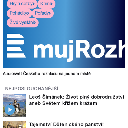
Hry a četby
Krimi
Pohádky
Pořady
Živé vysílání
Audiosvět Českého rozhlasu na jednom místě
NEJPOSLOUCHANĚJŠÍ
Leoš Šimánek: Život plný dobrodružství
aneb Světem křížem krážem
Tajemství Dětenického panství!