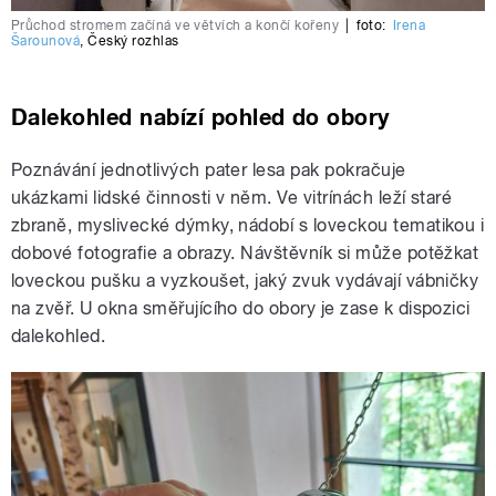
Průchod stromem začíná ve větvích a končí kořeny
|
foto:
Irena
Šarounová
,
Český rozhlas
Dalekohled nabízí pohled do obory
Poznávání jednotlivých pater lesa pak pokračuje
ukázkami lidské činnosti v něm. Ve vitrínách leží staré
zbraně, myslivecké dýmky, nádobí s loveckou tematikou i
dobové fotografie a obrazy. Návštěvník si může potěžkat
loveckou pušku a vyzkoušet, jaký zvuk vydávají vábničky
na zvěř. U okna směřujícího do obory je zase k dispozici
dalekohled.