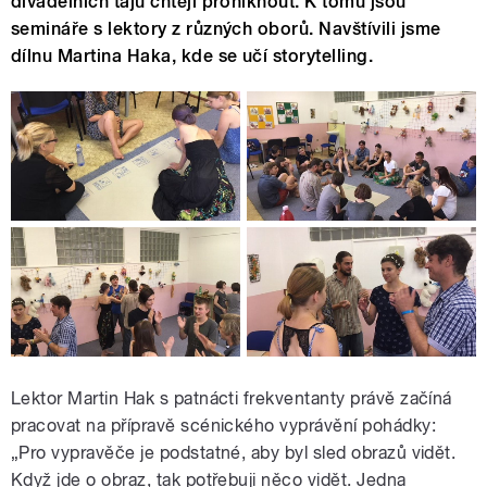
divadelních tajů chtějí proniknout. K tomu jsou
semináře s lektory z různých oborů. Navštívili jsme
dílnu Martina Haka, kde se učí storytelling.
Lektor Martin Hak s patnácti frekventanty právě začíná
pracovat na přípravě scénického vyprávění pohádky:
„Pro vypravěče je podstatné, aby byl sled obrazů vidět.
Když jde o obraz, tak potřebuji něco vidět. Jedna