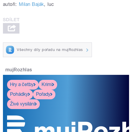
autoři:
Milan Baják
,
luc
Všechny díly pořadu na mujRozhlas
mujRozhlas
Hry a četby
Krimi
Pohádky
Pořady
Živé vysílání