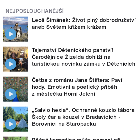
NEJPOSLOUCHANĚJŠÍ
Leoš Šimánek: Život plný dobrodružství
aneb Světem křížem krážem
Tajemství Dětenického panství!
Čarodějnice Žizelda dohlíží na
turistickou novinku zámku v Dětenicích
Četba z románu Jana Štiftera: Paví
hody. Emotivní a poetický příběh
z městečka Horní Jelení
„Salvio hexia“. Ochranné kouzlo tábora
Školy čar a kouzel v Bradavicích -
Borovnici na Staropacku
Běžná kapradina může pomoci při