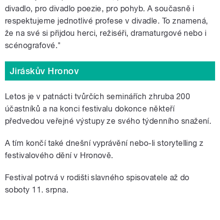
divadlo, pro divadlo poezie, pro pohyb. A současně i
respektujeme jednotlivé profese v divadle. To znamená,
že na své si přijdou herci, režiséři, dramaturgové nebo i
scénografové."
Jiráskův Hronov
Letos je v patnácti tvůrčích seminářích zhruba 200
účastníků a na konci festivalu dokonce někteří
předvedou veřejné výstupy ze svého týdenního snažení.
A tím končí také dnešní vyprávění nebo-li storytelling z
festivalového dění v Hronově.
Festival potrvá v rodišti slavného spisovatele až do
soboty 11. srpna.