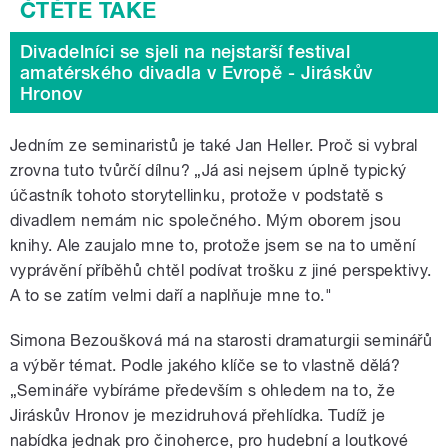
například na semináři STORYTELLING
Divadelníci se sjeli na nejstarší festival
amatérského divadla v Evropě - Jiráskův
Hronov
Jedním ze seminaristů je také Jan Heller. Proč si vybral
zrovna tuto tvůrčí dílnu? „Já asi nejsem úplně typický
účastník tohoto storytellinku, protože v podstatě s
divadlem nemám nic společného. Mým oborem jsou
knihy. Ale zaujalo mne to, protože jsem se na to umění
vyprávění příběhů chtěl podívat trošku z jiné perspektivy.
A to se zatím velmi daří a naplňuje mne to."
Simona Bezoušková má na starosti dramaturgii seminářů
a výběr témat. Podle jakého klíče se to vlastně dělá?
„Semináře vybíráme především s ohledem na to, že
Jiráskův Hronov je mezidruhová přehlídka. Tudíž je
nabídka jednak pro činoherce, pro hudební a loutkové