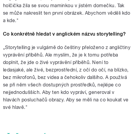
holčička žila se svou maminkou v jistém domečku. Tak
se může nakreslit ten první obrázek. Abychom věděli kdo
a kde."
Co konkrétně hledat v anglickém názvu storytelling?
„Storytelling je vulgárně do češtiny přeloženo z angličtiny
vyprávění příběhů. Ale myslím, že je k tomu potřeba
doplnit, že jde o živé vyprávění příběhů. Není to
ledasjaké, ale živé, bezprostřední, z očí do očí, na blízko,
bez mikrofonů, bez videa a čehokoliv dalšího. A používá
se při něm všech dostupných prostředků, nejlépe co
nejjednodušších. Aby ten kdo vypráví, generoval v
hlavách posluchačů obrazy. Aby se měli na co koukat ve
své hlavě."
Krásná tvůrčí atmosféra panovala