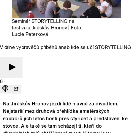
Seminář STORYTELLING na
festivalu Jiráskův Hronov | Foto:
Lucie Peterková
V dílně vypravěčů příběhů aneb kde se učí STORYTELLING
0
Na Jiráskův Hronov jezdí lidé hlavně za divadlem.
Nejstarší mezidruhová přehlídka amatérských
souborů jich letos hostí přes čtyřicet a představení ke
stovce. Ale také se tam scházejí ti, kteří do