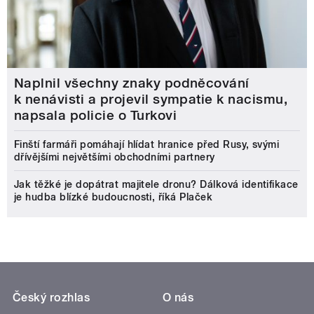
Naplnil všechny znaky podněcování
k nenávisti a projevil sympatie k nacismu,
napsala policie o Turkovi
Finští farmáři pomáhají hlídat hranice před Rusy, svými
dřívějšími největšími obchodními partnery
Jak těžké je dopátrat majitele dronu? Dálková identifikace
je hudba blízké budoucnosti, říká Plaček
Český rozhlas
O nás