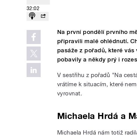
32:02
Na první pondělí prvního m
připravili malé ohlédnutí.
pasáže z pořadů, které vás 
pobavily a někdy prý i roze
V sestřihu z pořadů "Na cest
vrátíme k situacím, které nem
vyrovnat.
Michaela Hrdá a Ma
Michaela Hrdá nám totiž radila