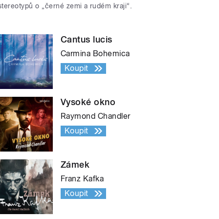
stereotypů o „černé zemi a rudém kraji“.
Cantus lucis
Carmina Bohemica
Koupit
Vysoké okno
Raymond Chandler
Koupit
Zámek
Franz Kafka
Koupit