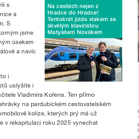
li s
Na cestách nejen z
Hradce do Hradce!
znice a
Tentokrát jízda vlakem se
m. S
skvělým klavíristou
Matyášem Novákem
korným jsme
ěným úsekem
álové a navíc
to i
ů uslyšíte i
 učitele Vladimíra Kořena. Ten přímo
nahrávky na pardubickém cestovatelském
tomobilové kolize, kterých prý má už
me v rekapitulaci roku 2025 vynechat