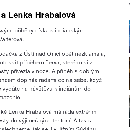
á a Lenka Hrabalová
 svými příběhy dívka s indiánským
Valterová.
odačka z Ústí nad Orlicí opět nezklamala,
entokrát příběhem červa, kterého si z
esty přivezla v noze. A příběh s dobrým
oncem doplnila radami co na sebe, když
e vydáte na návštěvu k indiánům do
mazonie.
aké Lenka Hrabalová má ráda extrémní
sty do výjimečných teritorií. A tak si
oslechneme, jak se jí v Jižním Súdánu