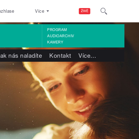
ozhlase
Více
ŽIVĚ
PROGRAM
AUDIOARCHIV
KAMERY
ak nás naladíte
Kontakt
Více
…