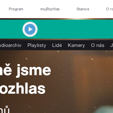
Program
mujRozhlas
Stanice
O r
dioarchiv
Playlisty
Lidé
Kamery
O nás
J