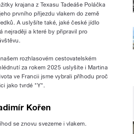
ážitky krajana z Texasu Tadeáše Poláčka
 jeho prvního příjezdu vlakem do země
ředků. A uslyšíte také, jaké české jídlo
 nejraději a které by připravil pro
ávštěvu.
 našem rozhlasovém cestovatelském
hlédnutí za rokem 2025 uslyšíte i Martina
vota ve Francii jsme vybrali příhodu proč
ci jako tvrdé "Y".
adimír Kořen
říhod se znovu svezeme i vlakem.