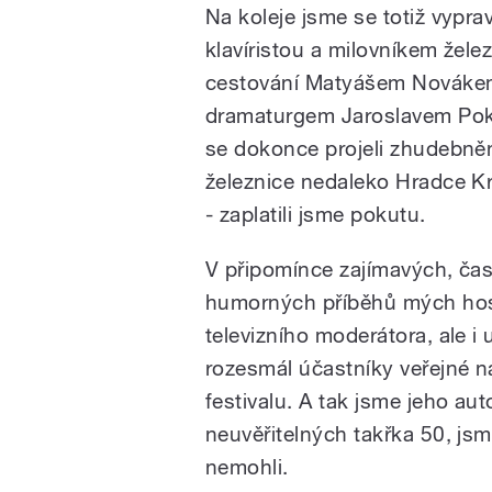
Na koleje jsme se totiž vypravi
klavíristou a milovníkem žele
cestování Matyášem Nováke
dramaturgem Jaroslavem Po
se dokonce projeli zhudebn
železnice nedaleko Hradce Kr
- zaplatili jsme pokutu.
V připomínce zajímavých, čas
humorných příběhů mých host
televizního moderátora, ale i
rozesmál účastníky veřejné 
festivalu. A tak jsme jeho au
neuvěřitelných takřka 50, js
nemohli.