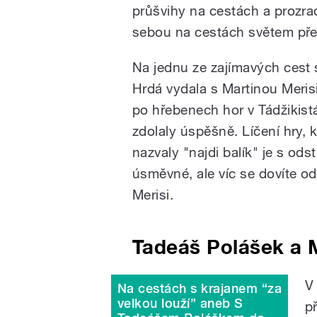
průšvihy na cestách a prozrad
sebou na cestách světem pře
Na jednu ze zajímavých cest 
Hrdá vydala s Martinou Meris
po hřebenech hor v Tádžikis
zdolaly úspěšně. Líčení hry, 
nazvaly "najdi balík" je s od
úsměvné, ale víc se dovíte od
Merisi.
Tadeáš Polášek a 
V
Na cestách s krajanem “za
velkou louží” aneb S
p