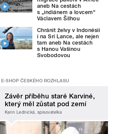
aneb Na cestách
s „indiánem a lovcem“
Václavem Šilhou
Chránit želvy v Indonésii
i na Srí Lance, ale nejen
tam aneb Na cestách
s Hanou Vašinou
Svobodovou
E-SHOP ČESKÉHO ROZHLASU
Závěr příběhu staré Karviné,
který měl zůstat pod zemí
Karin Lednická, spisovatelka