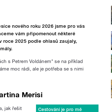
ěsíce nového roku 2026 jsme pro vás
 Chceme vám připomenout některé
v roce 2025 podle ohlasů zaujaly,
smály.
ách s Petrem Voldánem" se na příklad
áme moc rádi, ale je potřeba se s nimi
rtina Merisi
, jak řešit
Cestování je pro mě