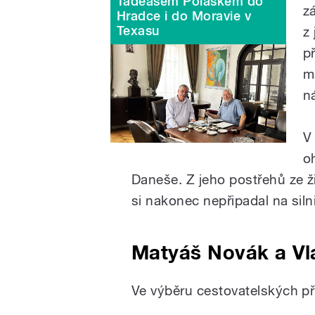
Tadeášem Poláškem do
z
Hradce i do Moravie v
Texasu
z
p
má
n
V
o
Daneše. Z jeho postřehů ze ži
si nakonec nepřipadal na silni
Matyáš Novák a Vl
Ve výběru cestovatelských p