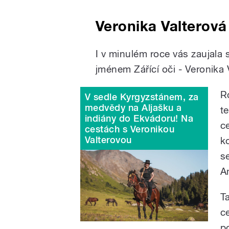
Veronika Valterov
I v minulém roce vás zaujala
jménem Zářící oči - Veronika 
R
V sedle Kyrgyzstánem, za
medvědy na Aljašku a
t
indiány do Ekvádoru! Na
c
cestách s Veronikou
Valterovou
k
s
A
T
ce
p