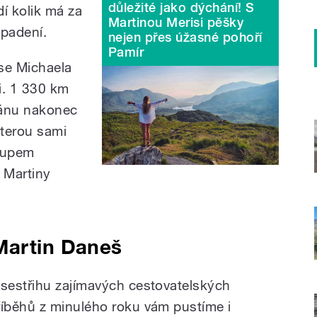
důležité jako dýchání! S
í kolik má za
Martinou Merisi pěšky
padení.
nejen přes úžasné pohoří
Pamír
se Michaela
i. 1 330 km
tánu nakonec
kterou sami
stupem
 Martiny
Martin Daneš
 sestřihu zajímavých cestovatelských
říběhů z minulého roku vám pustíme i