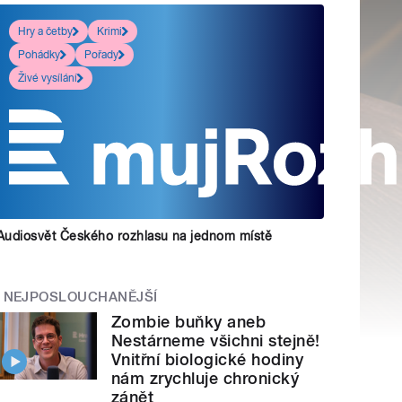
Hry a četby
Krimi
Pohádky
Pořady
Živé vysílání
Audiosvět Českého rozhlasu na jednom místě
NEJPOSLOUCHANĚJŠÍ
Zombie buňky aneb
Nestárneme všichni stejně!
Vnitřní biologické hodiny
nám zrychluje chronický
zánět