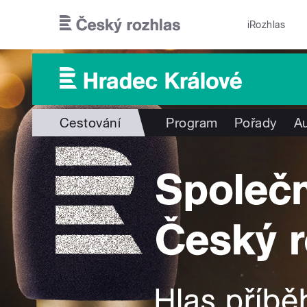
Přejít k hlavnímu obsahu
iRozhlas
Cestování
Program
Pořady
Au