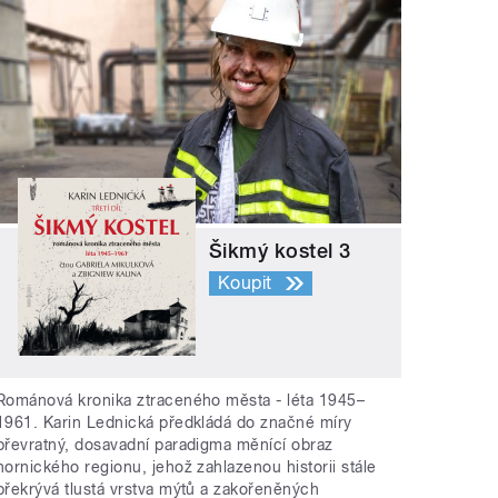
Šikmý kostel 3
Koupit
Románová kronika ztraceného města - léta 1945–
1961. Karin Lednická předkládá do značné míry
převratný, dosavadní paradigma měnící obraz
hornického regionu, jehož zahlazenou historii stále
překrývá tlustá vrstva mýtů a zakořeněných