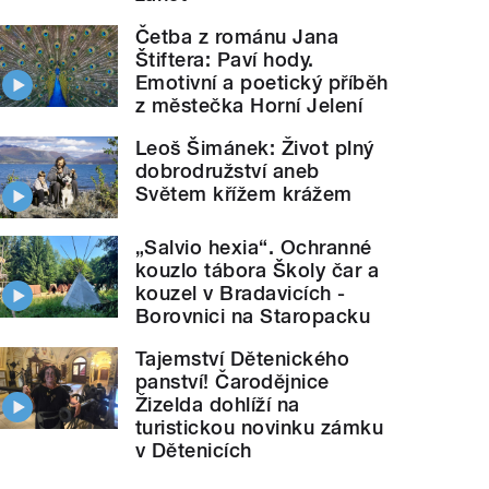
Četba z románu Jana
Štiftera: Paví hody.
Emotivní a poetický příběh
z městečka Horní Jelení
Leoš Šimánek: Život plný
dobrodružství aneb
Světem křížem krážem
„Salvio hexia“. Ochranné
kouzlo tábora Školy čar a
kouzel v Bradavicích -
Borovnici na Staropacku
Tajemství Dětenického
panství! Čarodějnice
Žizelda dohlíží na
turistickou novinku zámku
v Dětenicích