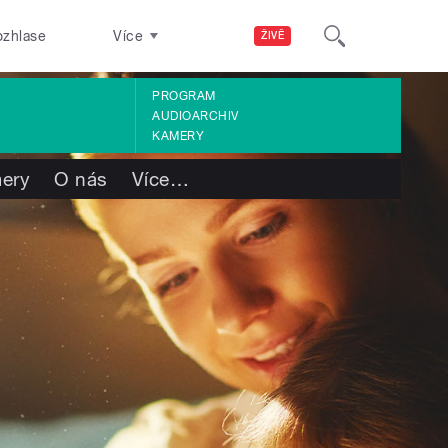
ozhlase
Více
ŽIVĚ
PROGRAM
AUDIOARCHIV
KAMERY
ery
O nás
Více
…