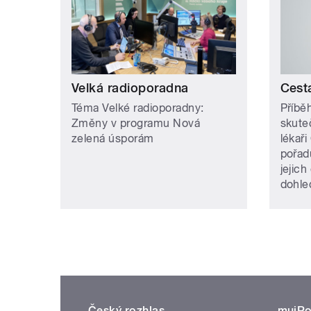
Velká radioporadna
Cest
Téma Velké radioporadny:
Příbě
Změny v programu Nová
skute
zelená úsporám
lékaři
pořad
jejich
dohle
Český rozhlas
mujRo