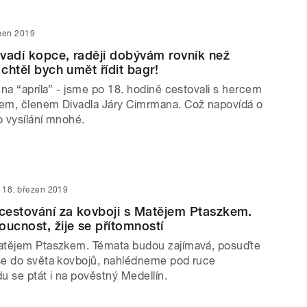
ben 2019
vadí kopce, raději dobývám rovník než
 chtěl bych umět řídit bagr!
na “apríla” - jsme po 18. hodině cestovali s hercem
em, členem Divadla Járy Cimrmana. Což napovídá o
 vysílání mnohé.
18. březen 2019
cestování za kovboji s Matějem Ptaszkem.
oucnost, žije se přítomností
atějem Ptaszkem. Témata budou zajímavá, posuďte
se do světa kovbojů, nahlédneme pod ruce
u se ptát i na pověstný Medellín.