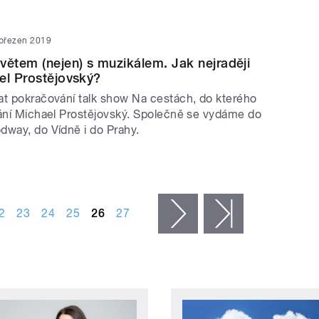
 březen 2019
větem (nejen) s muzikálem. Jak nejraději
el Prostějovský?
at pokračování talk show Na cestách, do kterého
vání Michael Prostějovský. Společně se vydáme do
dway, do Vídně i do Prahy.
2
23
24
25
26
27
následující ›
poslední »