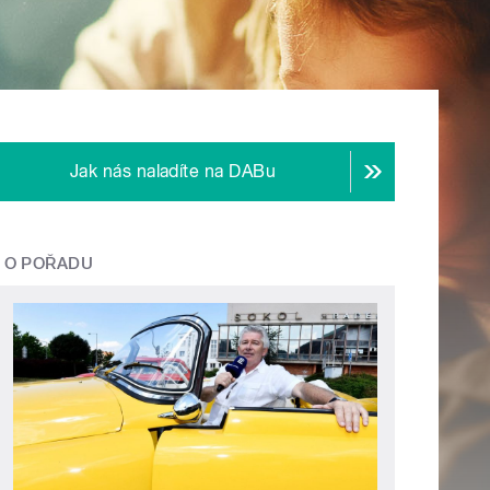
Jak nás naladíte na DABu
O POŘADU