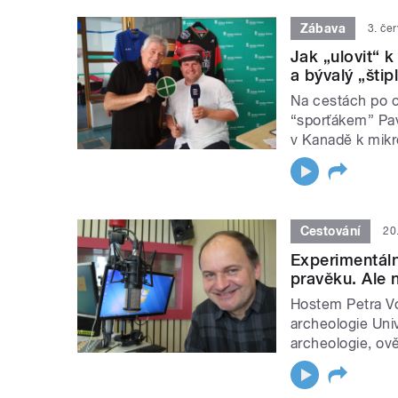
Zábava
3. če
Jak „ulovit“ 
a bývalý „štip
Na cestách po ce
“sporťákem” Pavl
v Kanadě k mikr
Cestování
20
Experimentál
pravěku. Ale 
Hostem Petra Vo
archeologie Uni
archeologie, ově