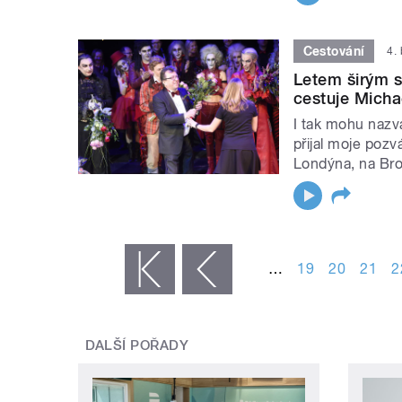
Cestování
4.
Letem širým s
cestuje Micha
I tak mohu nazv
přijal moje poz
Londýna, na Bro
STRÁNKY
…
19
20
21
2
« první
‹ předchozí
DALŠÍ POŘADY