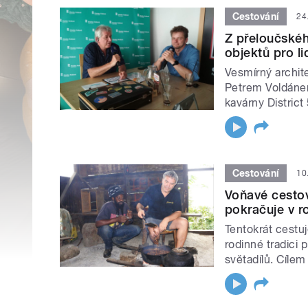
Cestování
24
Z přeloučské
objektů pro lid
Vesmírný archit
Petrem Voldánem
kavárny District 
Cestování
10
Voňavé cestov
pokračuje v r
Tentokrát cestu
rodinné tradici 
světadílů. Cíle