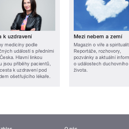
a k uzdravení
Mezi nebem a zemí
hy medicíny podle
Magazín o víře a spiritualit
čných událostí s předními
Reportáže, rozhovory,
 Česka. Hlavní linkou
pozvánky a aktuální info
u jsou příběhy pacientů,
o událostech duchovního
 cesta k uzdravení pod
života.
dem ošetřujícího lékaře.
zhlas
O nás