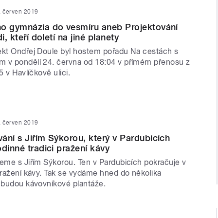
. červen 2019
ho gymnázia do vesmíru aneb Projektování
i, kteří doletí na jiné planety
ekt Ondřej Doule byl hostem pořadu Na cestách s
 v pondělí 24. června od 18:04 v přímém přenosu z
5 v Havlíčkově ulici.
. červen 2019
ání s Jiřím Sýkorou, který v Pardubicích
odinné tradici pražení kávy
jeme s Jiřím Sýkorou. Ten v Pardubicích pokračuje v
pražení kávy. Tak se vydáme hned do několika
m budou kávovníkové plantáže.