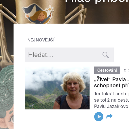
NEJNOVĚJŠÍ
Cestování
2.
„Živel“ Pavla
schopnost př
Tentokrát cestuj
se totiž na cest
Pavlu Jazairiov