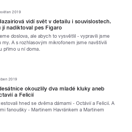
 květen 2019
Jazairiová vidí svět v detailu i souvislostech.
 jí nadiktoval pes Figaro
eme doslova, ale abych to vysvětlil - vypravili jsme
u my. A s rozhlasovým mikrofonem jsme navštívili
ou přímo u ní doma.
uben 2019
esátnice okouzlily dva mladé kluky aneb
tavií a Felicií
estovali hned se dvěma dámami - Octávií a Felícií. A
nými fanoušky - Martinem Havránkem a Martinem