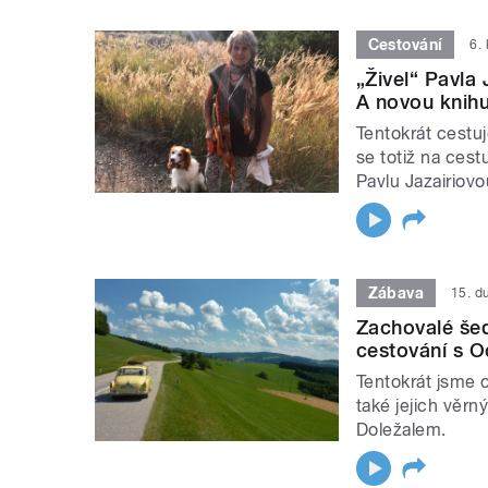
Cestování
6.
„Živel“ Pavla 
A novou knihu
Tentokrát cestuj
se totiž na cest
Pavlu Jazairiov
Zábava
15. d
Zachovalé šed
cestování s Oc
Tentokrát jsme c
také jejich věr
Doležalem.