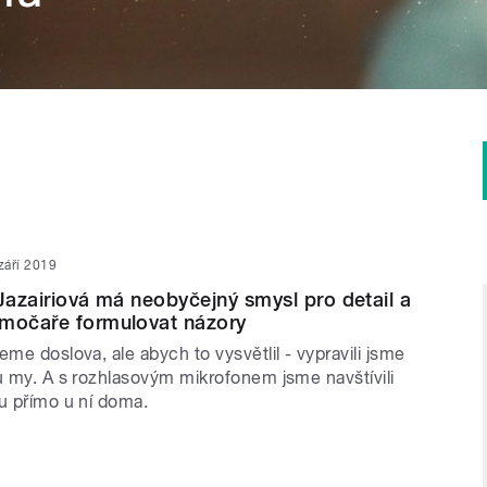
 září 2019
 Jazairiová má neobyčejný smysl pro detail a
ímočaře formulovat názory
eme doslova, ale abych to vysvětlil - vypravili jsme
u my. A s rozhlasovým mikrofonem jsme navštívili
ou přímo u ní doma.