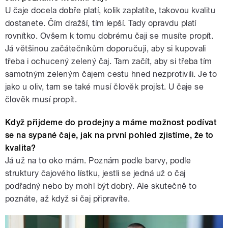
U čaje docela dobře platí, kolik zaplatíte, takovou kvalitu
dostanete. Čím dražší, tím lepší. Tady opravdu platí
rovnítko. Ovšem k tomu dobrému čaji se musíte propít.
Já většinou začátečníkům doporučuji, aby si kupovali
třeba i ochucený zelený čaj. Tam začít, aby si třeba tím
samotným zeleným čajem cestu hned nezprotivili. Je to
jako u oliv, tam se také musí člověk projíst. U čaje se
člověk musí propít.
Když přijdeme do prodejny a máme možnost podívat
se na sypané čaje, jak na první pohled zjistíme, že to
kvalita?
Já už na to oko mám. Poznám podle barvy, podle
struktury čajového lístku, jestli se jedná už o čaj
podřadný nebo by mohl být dobrý. Ale skutečně to
poznáte, až když si čaj připravíte.