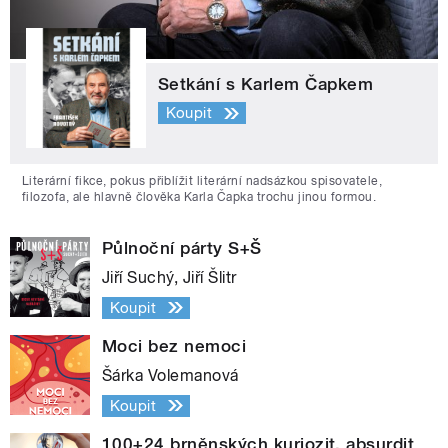
Setkání s Karlem Čapkem
Koupit
Literární fikce, pokus přiblížit literární nadsázkou spisovatele,
filozofa, ale hlavně člověka Karla Čapka trochu jinou formou.
Půlnoční párty S+Š
Jiří Suchý, Jiří Šlitr
Koupit
Moci bez nemoci
Šárka Volemanová
Koupit
100+24 brněnských kuriozit, absurdit