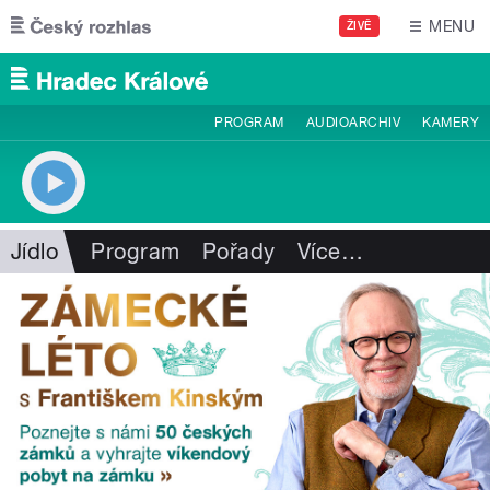
Přejít k hlavnímu obsahu
MENU
ŽIVĚ
PROGRAM
AUDIOARCHIV
KAMERY
Jídlo
Program
Pořady
Více
…