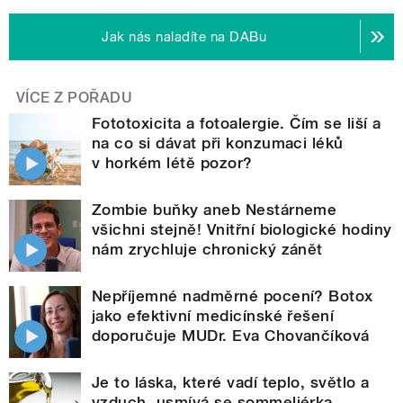
Jak nás naladíte na DABu
VÍCE Z POŘADU
Fototoxicita a fotoalergie. Čím se liší a
na co si dávat při konzumaci léků
v horkém létě pozor?
Zombie buňky aneb Nestárneme
všichni stejně! Vnitřní biologické hodiny
nám zrychluje chronický zánět
Nepříjemné nadměrné pocení? Botox
jako efektivní medicínské řešení
doporučuje MUDr. Eva Chovančíková
Je to láska, které vadí teplo, světlo a
vzduch, usmívá se sommeliérka