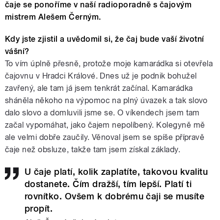
čaje se ponoříme v naší radioporadně s čajovým
mistrem Alešem Černým.
Kdy jste zjistil a uvědomil si, že čaj bude vaší životní
vášní?
To vím úplně přesně, protože moje kamarádka si otevřela
čajovnu v Hradci Králové. Dnes už je podnik bohužel
zavřený, ale tam já jsem tenkrát začínal. Kamarádka
sháněla někoho na výpomoc na plný úvazek a tak slovo
dalo slovo a domluvili jsme se. O víkendech jsem tam
začal vypomáhat, jako čajem nepolíbený. Kolegyně mě
ale velmi dobře zaučily. Věnoval jsem se spíše přípravě
čaje než obsluze, takže tam jsem získal základy.
U čaje platí, kolik zaplatíte, takovou kvalitu
dostanete. Čím dražší, tím lepší. Platí ti
rovnítko. Ovšem k dobrému čaji se musíte
propít.