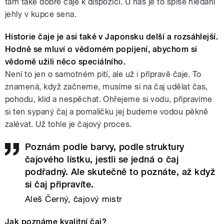
tam také dobré čaje k dispozici. U nás je to spíše hledání
jehly v kupce sena.
Historie čaje je asi také v Japonsku delší a rozsáhlejší.
Hodně se mluví o vědomém popíjení, abychom si
vědomě užili něco speciálního.
Není to jen o samotném pití, ale už i přípravě čaje. To
znamená, když začneme, musíme si na čaj udělat čas,
pohodu, klid a nespěchat. Ohřejeme si vodu, připravíme
si ten sypaný čaj a pomaličku jej budeme vodou pěkně
zalévat. Už tohle je čajový proces.
Poznám podle barvy, podle struktury
čajového lístku, jestli se jedná o čaj
podřadný. Ale skutečně to poznáte, až když
si čaj připravíte.
Aleš Černý, čajový mistr
Jak poznáme kvalitní čaj?