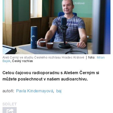
Aleš Černý ve studiu Českého rozhlasu Hradec Králové
|
foto:
Milan
Baják
,
Český rozhlas
Celou čajovou radioporadnu s Alešem Černým si
můžete poslechnout v našem audioarchivu.
autoři:
Pavla Kindernayová
,
baj