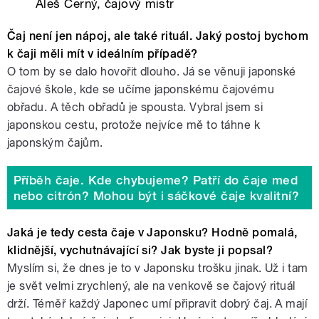
Aleš Černý, čajový mistr
Čaj není jen nápoj, ale také rituál. Jaký postoj bychom
k čaji měli mít v ideálním případě?
O tom by se dalo hovořit dlouho. Já se věnuji japonské
čajové škole, kde se učíme japonskému čajovému
obřadu. A těch obřadů je spousta. Vybral jsem si
japonskou cestu, protože nejvíce mě to táhne k
japonským čajům.
Příběh čaje. Kde chybujeme? Patří do čaje med
nebo citrón? Mohou být i sáčkové čaje kvalitní?
Jaká je tedy cesta čaje v Japonsku? Hodně pomalá,
klidnější, vychutnávající si? Jak byste ji popsal?
Myslím si, že dnes je to v Japonsku trošku jinak. Už i tam
je svět velmi zrychlený, ale na venkově se čajový rituál
drží. Téměř každý Japonec umí připravit dobrý čaj. A mají