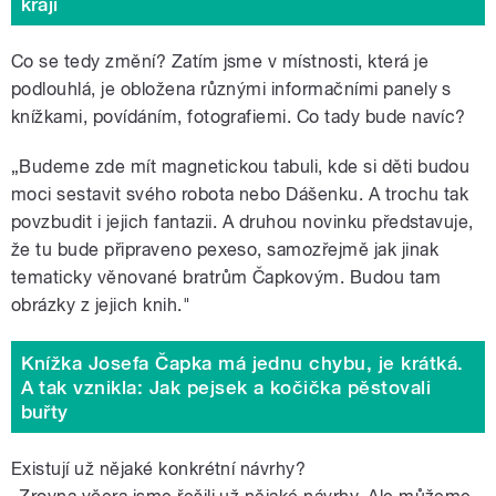
kraji
Co se tedy změní? Zatím jsme v místnosti, která je
podlouhlá, je obložena různými informačními panely s
knížkami, povídáním, fotografiemi. Co tady bude navíc?
„Budeme zde mít magnetickou tabuli, kde si děti budou
moci sestavit svého robota nebo Dášenku. A trochu tak
povzbudit i jejich fantazii. A druhou novinku představuje,
že tu bude připraveno pexeso, samozřejmě jak jinak
tematicky věnované bratrům Čapkovým. Budou tam
obrázky z jejich knih."
Knížka Josefa Čapka má jednu chybu, je krátká.
A tak vznikla: Jak pejsek a kočička pěstovali
buřty
Existují už nějaké konkrétní návrhy?