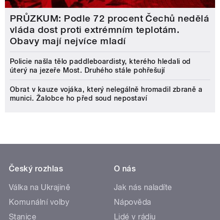
PRŮZKUM: Podle 72 procent Čechů nedělá
vláda dost proti extrémním teplotám.
Obavy mají nejvíce mladí
Policie našla tělo paddleboardisty, kterého hledali od
úterý na jezeře Most. Druhého stále pohřešují
Obrat v kauze vojáka, který nelegálně hromadil zbraně a
munici. Žalobce ho před soud nepostaví
Český rozhlas
O nás
Válka na Ukrajině
Jak nás naladíte
Komunální volby
Nápověda
Stanice
Lidé v rádiu