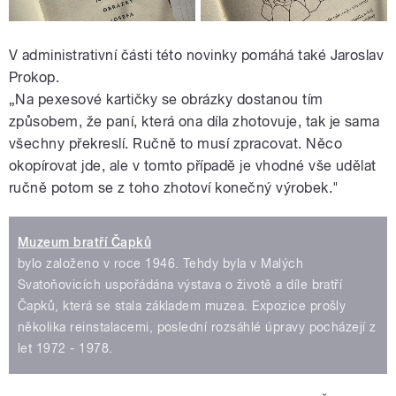
V administrativní části této novinky pomáhá také Jaroslav
Prokop.
„Na pexesové kartičky se obrázky dostanou tím
způsobem, že paní, která ona díla zhotovuje, tak je sama
všechny překreslí. Ručně to musí zpracovat. Něco
okopírovat jde, ale v tomto případě je vhodné vše udělat
ručně potom se z toho zhotoví konečný výrobek."
Muzeum bratří Čapků
bylo založeno v roce 1946. Tehdy byla v Malých
Svatoňovicích uspořádána výstava o životě a díle bratří
Čapků, která se stala základem muzea. Expozice prošly
několika reinstalacemi, poslední rozsáhlé úpravy pocházejí z
let 1972 - 1978.