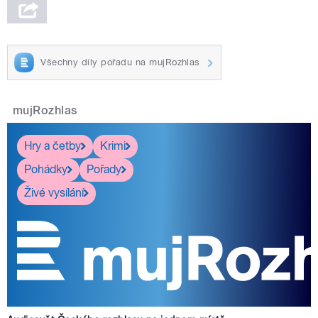
Všechny díly pořadu na mujRozhlas
mujRozhlas
Hry a četby
Krimi
Pohádky
Pořady
Živé vysílání