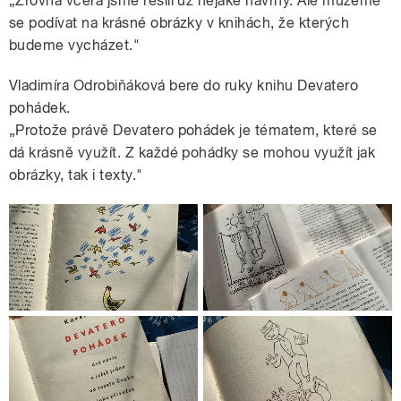
„Zrovna včera jsme řešili už nějaké návrhy. Ale můžeme
se podívat na krásné obrázky v knihách, že kterých
budeme vycházet."
Vladimíra Odrobiňáková bere do ruky knihu Devatero
pohádek.
„Protože právě Devatero pohádek je tématem, které se
dá krásně využít. Z každé pohádky se mohou využít jak
obrázky, tak i texty."