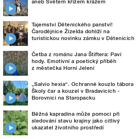
aneb Světem křížem krážem
Tajemství Dětenického panství!
Čarodějnice Žizelda dohlíží na
turistickou novinku zámku v Dětenicích
Četba z románu Jana Štiftera: Paví
hody. Emotivní a poetický příběh
z městečka Horní Jelení
„Salvio hexia“. Ochranné kouzlo tábora
Školy čar a kouzel v Bradavicích -
Borovnici na Staropacku
Běžná kapradina může pomoci při
sledování stavu krajiny jako citlivý
ukazatel životního prostředí