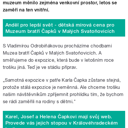
muzeum měnilo zejména venkovní prostor, letos se
zaměří na ten vnitřní.
Anděl pro lepší svět - dětská mírová cena pro
Muzeum bratří Čapků v Malých Svatoňovicích
S Vladimírou Odrobiňákovou procházíme chodbami
Muzea bratří Čapků v Malých Svatoňovicích. A
směřujeme do expozice, která bude v letošním roce
trošku jiná. Teď je ve stádiu příprav.
„Samotná expozice v patře Karla Čapka zůstane stejná,
protože stálá expozice je neměnná. Ale chceme trošku
našim návštěvníkům zpříjemnit prohlídku tím, že bychom
se rádi zaměřili na rodiny s dětmi."
Karel, Josef a Helena Čapkovi mají svůj web.
Provede vás jejich stopou v Královéhradeckém