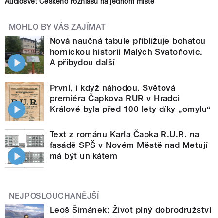
Audiosvět Českého rozhlasu na jednom místě
MOHLO BY VÁS ZAJÍMAT
Nová naučná tabule přibližuje bohatou
hornickou historii Malých Svatoňovic.
A přibydou další
První, i když náhodou. Světová
premiéra Čapkova RUR v Hradci
Králové byla před 100 lety díky „omylu“
Text z románu Karla Čapka R.U.R. na
fasádě SPŠ v Novém Městě nad Metují
má být unikátem
NEJPOSLOUCHANĚJŠÍ
Leoš Šimánek: Život plný dobrodružství