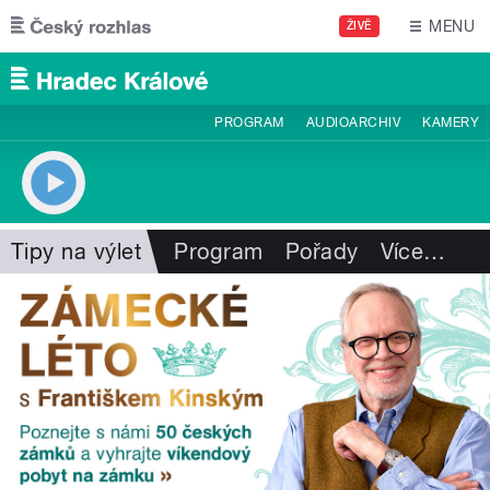
Přejít k hlavnímu obsahu
MENU
ŽIVĚ
PROGRAM
AUDIOARCHIV
KAMERY
Tipy na výlet
Program
Pořady
Více
…