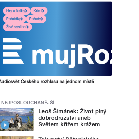
Hry a četby
Krimi
Pohádky
Pořady
Živé vysílání
Audiosvět Českého rozhlasu na jednom místě
NEJPOSLOUCHANĚJŠÍ
Leoš Šimánek: Život plný
dobrodružství aneb
Světem křížem krážem