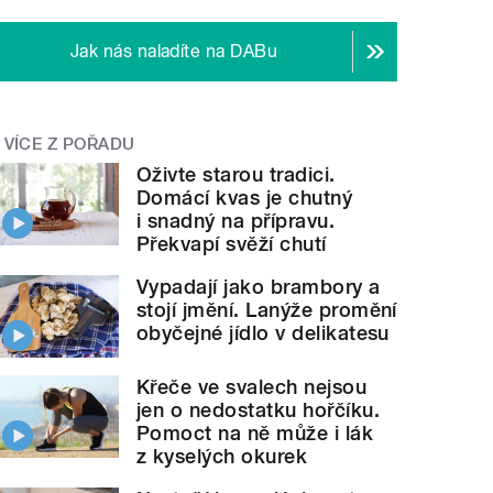
Jak nás naladíte na DABu
VÍCE Z POŘADU
Oživte starou tradici.
Domácí kvas je chutný
i snadný na přípravu.
Překvapí svěží chutí
Vypadají jako brambory a
stojí jmění. Lanýže promění
obyčejné jídlo v delikatesu
Křeče ve svalech nejsou
jen o nedostatku hořčíku.
Pomoct na ně může i lák
z kyselých okurek