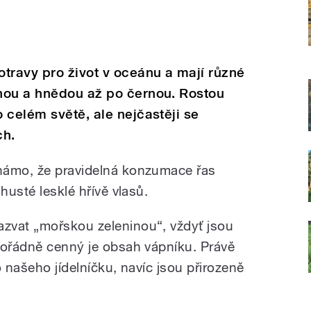
travy pro život v oceánu a mají různé
nou a hnědou až po černou. Rostou
 celém světě, ale nejčastěji se
ch.
námo, že pravidelná konzumace řas
husté lesklé hřívě vlasů.
zvat „mořskou zeleninou“, vždyť jsou
mořádně cenný je obsah vápníku. Právě
o našeho jídelníčku, navíc jsou přirozeně