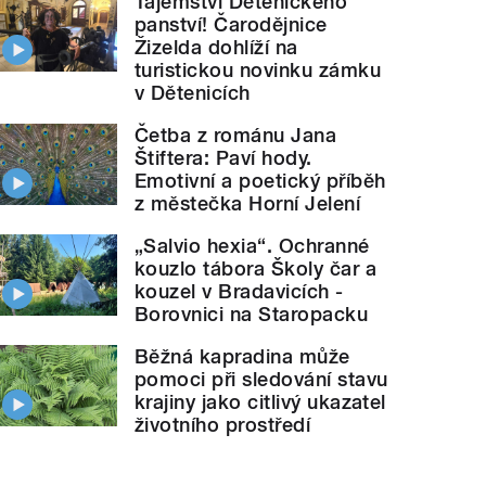
Tajemství Dětenického
panství! Čarodějnice
Žizelda dohlíží na
turistickou novinku zámku
v Dětenicích
Četba z románu Jana
Štiftera: Paví hody.
Emotivní a poetický příběh
z městečka Horní Jelení
„Salvio hexia“. Ochranné
kouzlo tábora Školy čar a
kouzel v Bradavicích -
Borovnici na Staropacku
Běžná kapradina může
pomoci při sledování stavu
krajiny jako citlivý ukazatel
životního prostředí