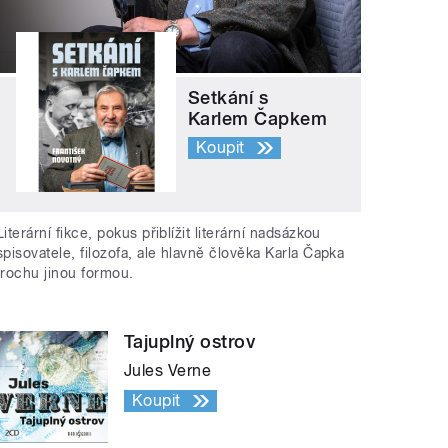
Setkání s
Karlem Čapkem
Koupit
Literární fikce, pokus přiblížit literární nadsázkou
spisovatele, filozofa, ale hlavně člověka Karla Čapka
trochu jinou formou.
Tajuplný ostrov
Jules Verne
Koupit