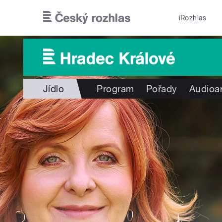
Přejít k hlavnímu obsahu
iRozhlas
Jídlo
Program
Pořady
Audioa