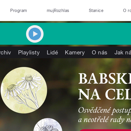
Program
mujRozhlas
Stanice
O r
rchiv
Playlisty
Lidé
Kamery
O nás
Jak ná