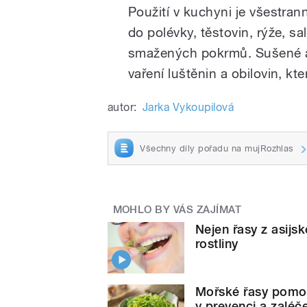
Použití v kuchyni je všestran
do polévky, těstovin, rýže, s
smažených pokrmů. Sušené a m
vaření luštěnin a obilovin, kte
autor:
Jarka Vykoupilová
Všechny díly pořadu na mujRozhlas
MOHLO BY VÁS ZAJÍMAT
Nejen řasy z asijs
rostliny
Mořské řasy pomoh
v prevenci a zaléč