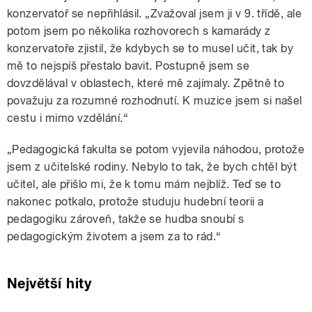
konzervatoř se nepřihlásil. „Zvažoval jsem ji v 9. třídě, ale
potom jsem po několika rozhovorech s kamarády z
konzervatoře zjistil, že kdybych se to musel učit, tak by
mě to nejspíš přestalo bavit. Postupně jsem se
dovzdělával v oblastech, které mě zajímaly. Zpětně to
považuju za rozumné rozhodnutí. K muzice jsem si našel
cestu i mimo vzdělání.“
„Pedagogická fakulta se potom vyjevila náhodou, protože
jsem z učitelské rodiny. Nebylo to tak, že bych chtěl být
učitel, ale přišlo mi, že k tomu mám nejblíž. Teď se to
nakonec potkalo, protože studuju hudební teorii a
pedagogiku zároveň, takže se hudba snoubí s
pedagogickým životem a jsem za to rád.“
Největší hity