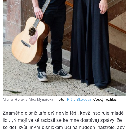
Michal Horák a Alex Mynářová
|
foto:
Klára Škodová
,
Český rozhlas
Známého písničkáře prý nejvíc těší, když inspiruje mladé
lidi. „K mojí velké radosti se ke mně dostávají zprávy, že
se děti kvůli mým písničkám učí na hudební nástroje, aby