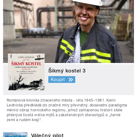
Šikmý kostel 3
Koupit
Románová kronika ztraceného města - léta 1945–1961. Karin
Lednická předkládá do značné míry převratný, dosavadní paradigma
měnící obraz hornického regionu, jehož zahlazenou historii stále
překrývá tlustá vrstva mýtů a zakořeněných stereotypů o „černé
zemi a rudém kraji“.
Válečný pilot