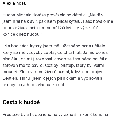
Alex a host.
Hudba Michala Horáka provázela od dětství. „Nejdřív
jsem hrál na klavír, pak jsem přidal kytaru. Fascinovalo mě
to odjakživa a asi jsem neměl žádný jiný výraznější
koníček než hudbu.“
„Na hodinách kytary jsem měl úžasného pana učitele,
který se mě vždycky zeptal, co chci hrát. Já mu donesl
písničku, on mi ji rozepsal, abych se tam něco naučil a
zároveň mě to bavilo. Což byl přístup, který byl velmi
moudrý. Zlom v mém životě nastal, když jsem objevil
Beatles. Tíhnul jsem k jejich písničkám a vypisoval si
akordy, abych to zvládnul zahrát.“
Cesta k hudbě
Přestože byla hudba jeho nejvýraznějším koníčkem, na