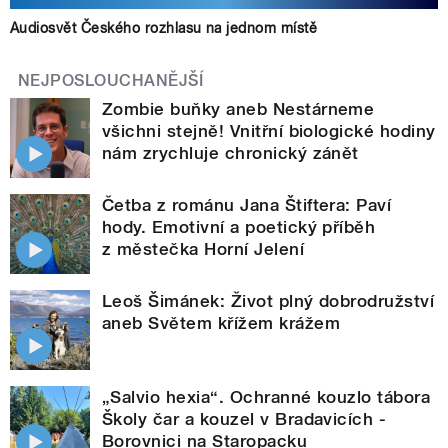
Audiosvět Českého rozhlasu na jednom místě
NEJPOSLOUCHANĚJŠÍ
Zombie buňky aneb Nestárneme
všichni stejně! Vnitřní biologické hodiny
nám zrychluje chronický zánět
Četba z románu Jana Štiftera: Paví
hody. Emotivní a poetický příběh
z městečka Horní Jelení
Leoš Šimánek: Život plný dobrodružství
aneb Světem křížem krážem
„Salvio hexia“. Ochranné kouzlo tábora
Školy čar a kouzel v Bradavicích -
Borovnici na Staropacku