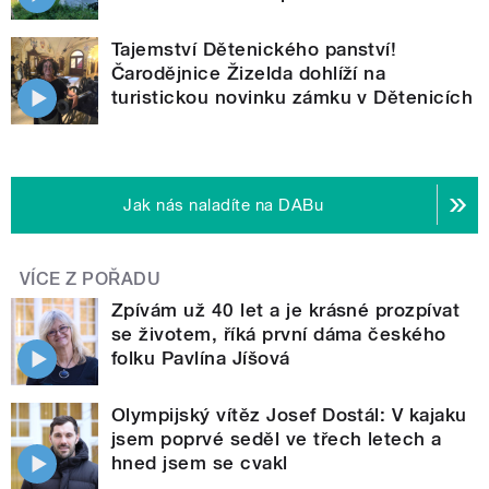
Tajemství Dětenického panství!
Čarodějnice Žizelda dohlíží na
turistickou novinku zámku v Dětenicích
Jak nás naladíte na DABu
VÍCE Z POŘADU
Zpívám už 40 let a je krásné prozpívat
se životem, říká první dáma českého
folku Pavlína Jíšová
Olympijský vítěz Josef Dostál: V kajaku
jsem poprvé seděl ve třech letech a
hned jsem se cvakl