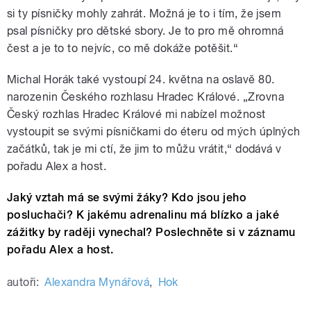
si ty písničky mohly zahrát. Možná je to i tím, že jsem
psal písničky pro dětské sbory. Je to pro mě ohromná
čest a je to to nejvíc, co mě dokáže potěšit.“
Michal Horák také vystoupí 24. května na oslavě 80.
narozenin Českého rozhlasu Hradec Králové. „Zrovna
Český rozhlas Hradec Králové mi nabízel možnost
vystoupit se svými písničkami do éteru od mých úplných
začátků, tak je mi ctí, že jim to můžu vrátit,“ dodává v
pořadu Alex a host.
Jaký vztah má se svými žáky? Kdo jsou jeho
posluchači? K jakému adrenalinu má blízko a jaké
zážitky by raději vynechal? Poslechněte si v záznamu
pořadu Alex a host.
autoři:
Alexandra Mynářová
,
Hok