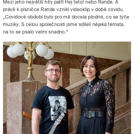
Mezi jeho největší hity patří Hej teto! nebo Rande. A
právě k písničce Rande vznikl videoklip v době covidu.
„Covidové období bylo pro mě docela plodné, co se týče
muziky. S celou společností jsme sdíleli nějaká témata,
na to se psalo velmi snadno.“