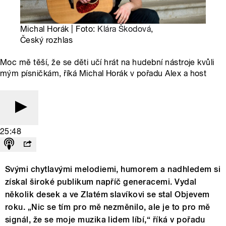
Michal Horák | Foto:
Klára Škodová
,
Český rozhlas
Moc mě těší, že se děti učí hrát na hudební nástroje kvůli
mým písničkám, říká Michal Horák v pořadu Alex a host
25:48
Svými chytlavými melodiemi, humorem a nadhledem si
získal široké publikum napříč generacemi. Vydal
několik desek a ve Zlatém slavíkovi se stal Objevem
roku. „Nic se tím pro mě nezměnilo, ale je to pro mě
signál, že se moje muzika lidem líbí,“ říká v pořadu