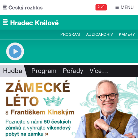
Přejít k hlavnímu obsahu
MENU
ŽIVĚ
PROGRAM
AUDIOARCHIV
KAMERY
Hudba
Program
Pořady
Více
…