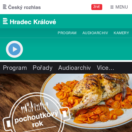
Přejít k hlavnímu obsahu
MENU
ŽIVĚ
PROGRAM
AUDIOARCHIV
KAMERY
Program
Pořady
Audioarchiv
Více
…