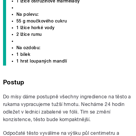
1 lžíce ostružinové marmelády
Na polevu:
55 g moučkového cukru
1 lžíce horké vody
2 lžíce rumu
Na ozdobu:
1 bílek
1 hrst loupaných mandlí
Postup
Do mísy dáme postupně všechny ingredience na těsto a
rukama vypracujeme tužší hmotu. Necháme 24 hodin
odležet v lednici zabalené ve fólii. Tím se změní
konzistence, těsto bude kompaktnější.
Odpočaté těsto vyválíme na výšku půl centimetru a