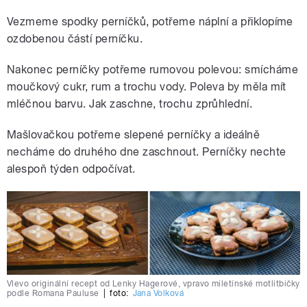
Vezmeme spodky perníčků, potřeme náplní a přiklopíme
ozdobenou částí perníčku.
Nakonec perníčky potřeme rumovou polevou: smícháme
moučkový cukr, rum a trochu vody. Poleva by měla mít
mléčnou barvu. Jak zaschne, trochu zprůhlední.
Mašlovačkou potřeme slepené perníčky a ideálně
necháme do druhého dne zaschnout. Perníčky nechte
alespoň týden odpočívat.
Vlevo originální recept od Lenky Hagerové, vpravo miletínské motlitbičky
podle Romana Pauluse
|
foto:
Jana Volková