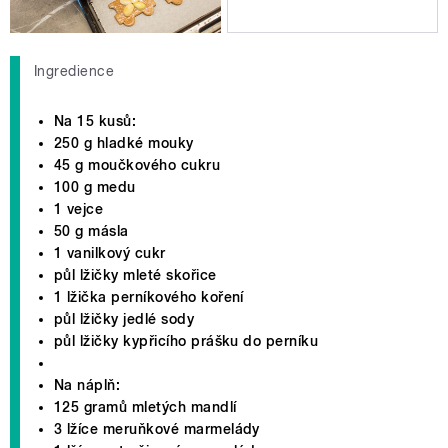
Ingredience
Na 15 kusů:
250 g hladké mouky
45 g moučkového cukru
100 g medu
1 vejce
50 g másla
1 vanilkový cukr
půl lžičky mleté skořice
1 lžička perníkového koření
půl lžičky jedlé sody
půl lžičky kypřicího prášku do perníku
Na náplň:
125 gramů mletých mandlí
3 lžíce meruňkové marmelády