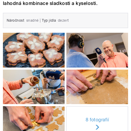
lahodná kombinace sladkosti a kyselosti.
Náročnost
snadné
|
Typ jídla
dezert
8 fotografií