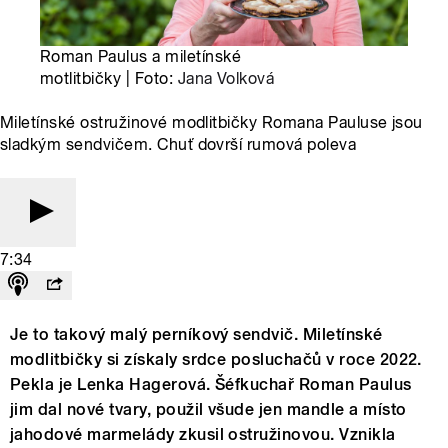
Roman Paulus a miletínské
motlitbičky | Foto:
Jana Volková
Miletínské ostružinové modlitbičky Romana Pauluse jsou
sladkým sendvičem. Chuť dovrší rumová poleva
7:34
Je to takový malý perníkový sendvič. Miletínské
modlitbičky si získaly srdce posluchačů v roce 2022.
Pekla je Lenka Hagerová. Šéfkuchař Roman Paulus
jim dal nové tvary, použil všude jen mandle a místo
jahodové marmelády zkusil ostružinovou. Vznikla