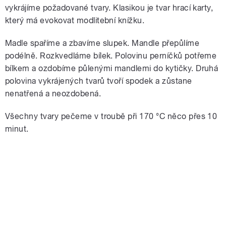
vykrájíme požadované tvary. Klasikou je tvar hrací karty,
který má evokovat modlitební knížku.
Madle spaříme a zbavíme slupek. Mandle přepůlíme
podélně. Rozkvedláme bílek. Polovinu perníčků potřeme
bílkem a ozdobíme půlenými mandlemi do kytičky. Druhá
polovina vykrájených tvarů tvoří spodek a zůstane
nenatřená a neozdobená.
Všechny tvary pečeme v troubě při 170 °C něco přes 10
minut.