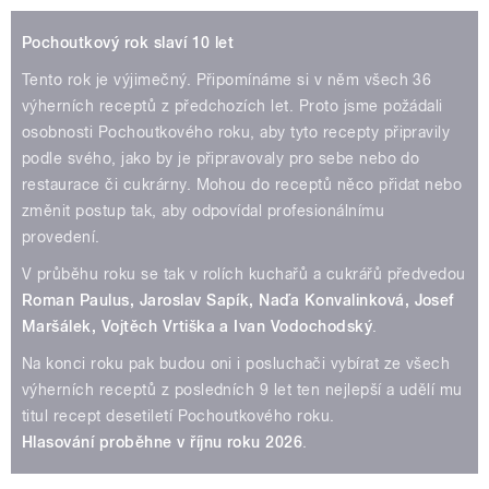
Pochoutkový rok slaví 10 let
Tento rok je výjimečný. Připomínáme si v něm všech 36
výherních receptů z předchozích let. Proto jsme požádali
osobnosti Pochoutkového roku, aby tyto recepty připravily
podle svého, jako by je připravovaly pro sebe nebo do
restaurace či cukrárny. Mohou do receptů něco přidat nebo
změnit postup tak, aby odpovídal profesionálnímu
provedení.
V průběhu roku se tak v rolích kuchařů a cukrářů předvedou
Roman Paulus, Jaroslav Sapík, Naďa Konvalinková, Josef
Maršálek, Vojtěch Vrtiška a Ivan Vodochodský
.
Na konci roku pak budou oni i posluchači vybírat ze všech
výherních receptů z posledních 9 let ten nejlepší a udělí mu
titul recept desetiletí Pochoutkového roku.
Hlasování proběhne v říjnu roku 2026
.