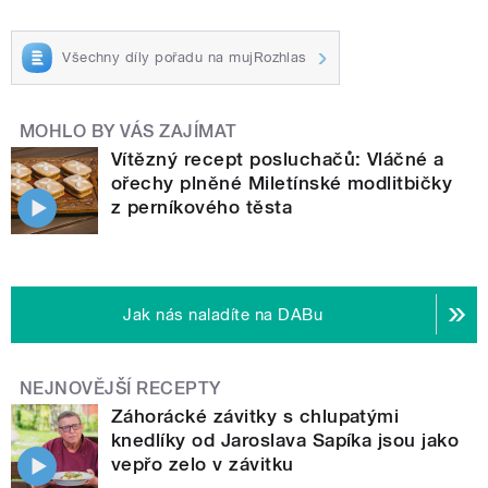
Všechny díly pořadu na mujRozhlas
MOHLO BY VÁS ZAJÍMAT
Vítězný recept posluchačů: Vláčné a
ořechy plněné Miletínské modlitbičky
z perníkového těsta
Jak nás naladíte na DABu
NEJNOVĚJŠÍ RECEPTY
Záhorácké závitky s chlupatými
knedlíky od Jaroslava Sapíka jsou jako
vepřo zelo v závitku