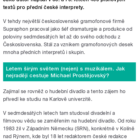
textů pro přední české interprety.
V tehdy největší československé gramofonové firmě
Supraphon pracoval jako šéf dramaturgie a produkce od
poloviny sedmdesátých let až do svého odchodu z
Československa. Stál za vznikem gramofonových desek
mnoha předních interpretů i skupin.
Letem širým světem (nejen) s muzikálem. Jak
nejraději cestuje Michael Prostějovský?
Zajímal se rovněž o hudební divadlo a tento zájem ho
přivedl ke studiu na Karlově univerzitě.
V sedmdesátých letech tam studoval divadelní a
filmovou vědu se zaměřením na hudební divadlo. Od roku
1983 žil v Západním Německu (SRN), konkrétně v Kolíně
nad Rýnem, kde byl 18 let redaktorem české redakce