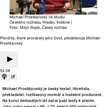
Michael Prostějovský ve studiu
Českého rozhlasu Hradec Králové |
Foto:
Milan Baják
, Český rozhlas
Písničky, které provázely jeho život, představuje Michael
Prostějovský
54:38
Michael Prostějovský je český textař, libretista,
překladatel, rozhlasový novinář a hudební producent.
Na konci šedesátých let začal psát texty k písním.
Jako autor napsal v 60. a 70. letech 400 písňových