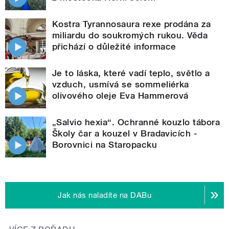
Kostra Tyrannosaura rexe prodána za
miliardu do soukromých rukou. Věda
přichází o důležité informace
Je to láska, které vadí teplo, světlo a
vzduch, usmívá se sommeliérka
olivového oleje Eva Hammerová
„Salvio hexia“. Ochranné kouzlo tábora
Školy čar a kouzel v Bradavicích -
Borovnici na Staropacku
Jak nás naladíte na DABu