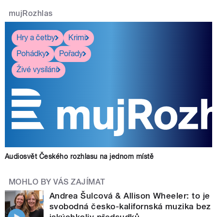
mujRozhlas
Hry a četby
Krimi
Pohádky
Pořady
Živé vysílání
Audiosvět Českého rozhlasu na jednom místě
MOHLO BY VÁS ZAJÍMAT
Andrea Šulcová & Allison Wheeler: to je
svobodná česko-kalifornská muzika bez
jakýchkoliv předsudků