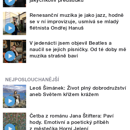
Renesanční muzika je jako jazz, hodně
se v ní improvizuje, usmívá se mladý
flétnista Ondřej Hanuš
V jedenácti jsem objevil Beatles a
naučil se jejich písničky. Od té doby mě
muzika strašně baví
NEJPOSLOUCHANĚJŠÍ
Leoš Šimánek: Život plný dobrodružství
aneb Světem křížem krážem
Četba z románu Jana Štiftera: Paví
hody. Emotivní a poetický příběh
z městečka Horní Jelení