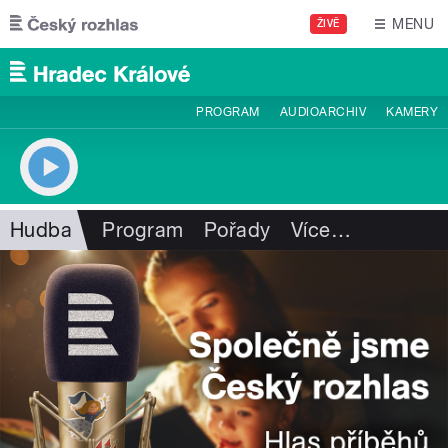
Přejít k hlavnímu obsahu
MENU
ŽIVĚ
PROGRAM
AUDIOARCHIV
KAMERY
Hudba
Program
Pořady
Více
…