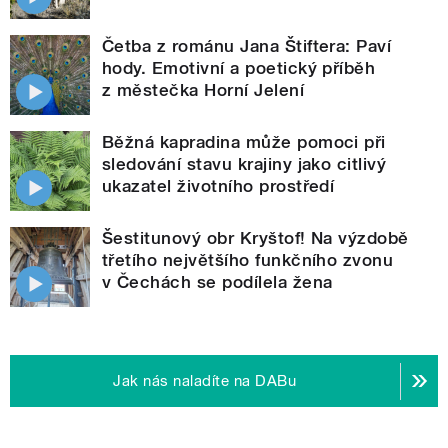
Četba z románu Jana Štiftera: Paví
hody. Emotivní a poetický příběh
z městečka Horní Jelení
Běžná kapradina může pomoci při
sledování stavu krajiny jako citlivý
ukazatel životního prostředí
Šestitunový obr Kryštof! Na výzdobě
třetího největšího funkčního zvonu
v Čechách se podílela žena
Jak nás naladíte na DABu