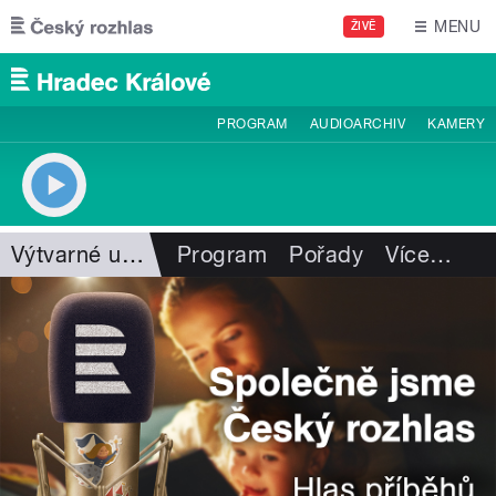
Přejít k hlavnímu obsahu
MENU
ŽIVĚ
PROGRAM
AUDIOARCHIV
KAMERY
Výtvarné umění
Program
Pořady
Více
…