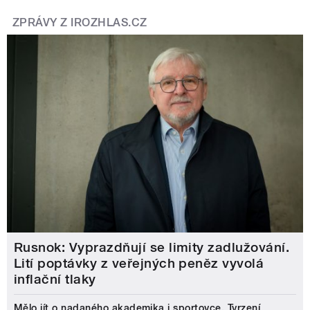
ZPRÁVY Z IROZHLAS.CZ
Rusnok: Vyprazdňují se limity zadlužování.
Lití poptávky z veřejných peněz vyvolá
inflační tlaky
Mělo jít o nadaného akademika i sportovce. Tvrzení