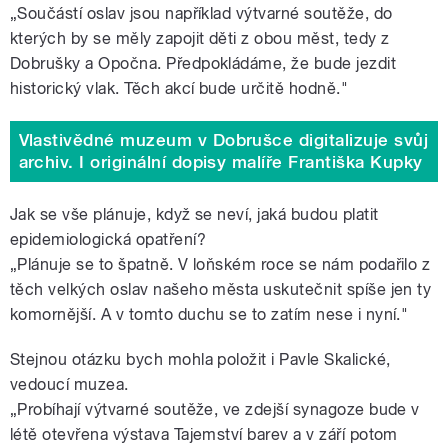
„Součástí oslav jsou například výtvarné soutěže, do
kterých by se měly zapojit děti z obou měst, tedy z
Dobrušky a Opočna. Předpokládáme, že bude jezdit
historický vlak. Těch akcí bude určitě hodně."
Vlastivědné muzeum v Dobrušce digitalizuje svůj
archiv. I originální dopisy malíře Františka Kupky
Jak se vše plánuje, když se neví, jaká budou platit
epidemiologická opatření?
„Plánuje se to špatně. V loňském roce se nám podařilo z
těch velkých oslav našeho města uskutečnit spíše jen ty
komornější. A v tomto duchu se to zatím nese i nyní."
Stejnou otázku bych mohla položit i Pavle Skalické,
vedoucí muzea.
„Probíhají výtvarné soutěže, ve zdejší synagoze bude v
létě otevřena výstava Tajemství barev a v září potom