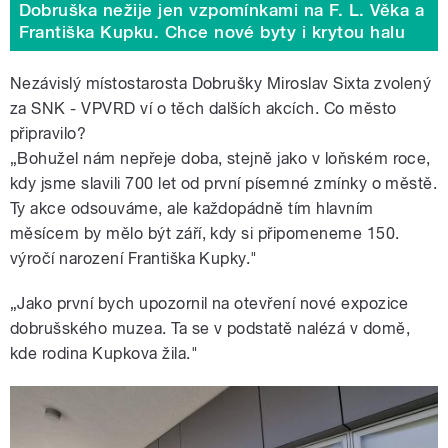
Dobruška nežije jen vzpomínkami na F. L. Věka a
Františka Kupku. Chce nové byty i krytou halu
Nezávislý místostarosta Dobrušky Miroslav Sixta zvolený
za SNK - VPVRD ví o těch dalších akcích. Co město
připravilo?
„Bohužel nám nepřeje doba, stejně jako v loňském roce,
kdy jsme slavili 700 let od první písemné zmínky o městě.
Ty akce odsouváme, ale každopádně tím hlavním
měsícem by mělo být září, kdy si připomeneme 150.
výročí narození Františka Kupky."
„Jako první bych upozornil na otevření nové expozice
dobrušského muzea. Ta se v podstatě nalézá v domě,
kde rodina Kupkova žila."