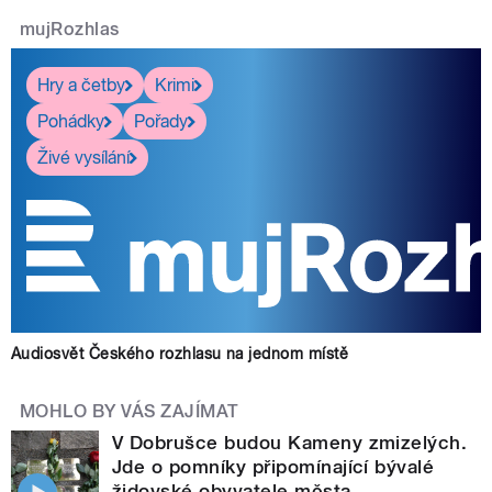
mujRozhlas
Hry a četby
Krimi
Pohádky
Pořady
Živé vysílání
Audiosvět Českého rozhlasu na jednom místě
MOHLO BY VÁS ZAJÍMAT
V Dobrušce budou Kameny zmizelých.
Jde o pomníky připomínající bývalé
židovské obyvatele města