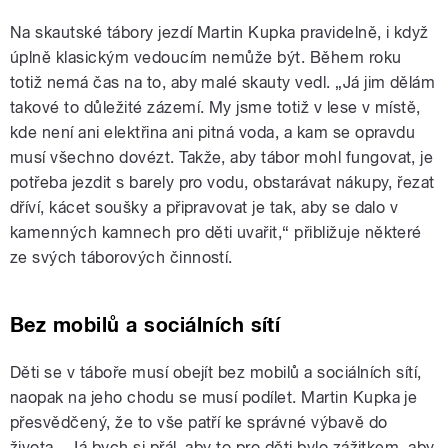
Na skautské tábory jezdí Martin Kupka pravidelně, i když
úplně klasickým vedoucím nemůže být. Během roku
totiž nemá čas na to, aby malé skauty vedl. „Já jim dělám
takové to důležité zázemí. My jsme totiž v lese v místě,
kde není ani elektřina ani pitná voda, a kam se opravdu
musí všechno dovézt. Takže, aby tábor mohl fungovat, je
potřeba jezdit s barely pro vodu, obstarávat nákupy, řezat
dříví, kácet soušky a připravovat je tak, aby se dalo v
kamenných kamnech pro děti uvařit,“ přibližuje některé
ze svých táborových činností.
Bez mobilů a sociálních sítí
Děti se v táboře musí obejít bez mobilů a sociálních sítí,
naopak na jeho chodu se musí podílet. Martin Kupka je
přesvědčený, že to vše patří ke správné výbavě do
života. „Já bych si přál, aby to pro děti bylo zážitkem, aby