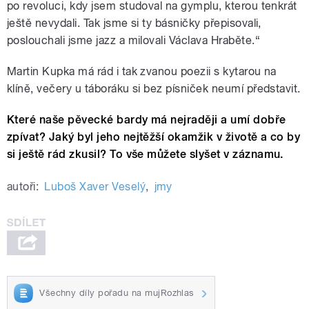
po revoluci, kdy jsem studoval na gymplu, kterou tenkrát
ještě nevydali. Tak jsme si ty básničky přepisovali,
poslouchali jsme jazz a milovali Václava Hraběte.“
Martin Kupka má rád i tak zvanou poezii s kytarou na
klíně, večery u táboráku si bez písniček neumí představit.
Které naše pěvecké bardy má nejraději a umí dobře
zpívat? Jaký byl jeho nejtěžší okamžik v životě a co by
si ještě rád zkusil? To vše můžete slyšet v záznamu.
autoři:
Luboš Xaver Veselý
,
jmy
Všechny díly pořadu na mujRozhlas