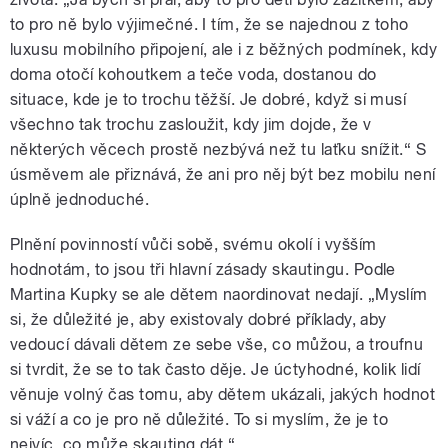
to pro ně bylo výjimečné. I tím, že se najednou z toho
luxusu mobilního připojení, ale i z běžných podmínek, kdy
doma otočí kohoutkem a teče voda, dostanou do
situace, kde je to trochu těžší. Je dobré, když si musí
všechno tak trochu zasloužit, kdy jim dojde, že v
některých věcech prostě nezbývá než tu laťku snížit.“ S
úsměvem ale přiznává, že ani pro něj být bez mobilu není
úplně jednoduché.
Plnění povinností vůči sobě, svému okolí i vyšším
hodnotám, to jsou tři hlavní zásady skautingu. Podle
Martina Kupky se ale dětem naordinovat nedají. „Myslím
si, že důležité je, aby existovaly dobré příklady, aby
vedoucí dávali dětem ze sebe vše, co můžou, a troufnu
si tvrdit, že se to tak často děje. Je úctyhodné, kolik lidí
věnuje volný čas tomu, aby dětem ukázali, jakých hodnot
si váží a co je pro ně důležité. To si myslím, že je to
nejvíc, co může skauting dát.“