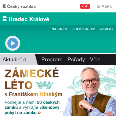
Přejít k hlavnímu obsahu
MENU
ŽIVĚ
PROGRAM
AUDIOARCHIV
KAMERY
Aktuální dění
Program
Pořady
Více
…