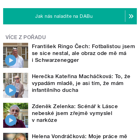
Jak nás naladíte na DABu
VÍCE Z POŘADU
František Ringo Čech: Fotbalistou jsem
se sice nestal, ale obraz ode mě má
i Schwarzenegger
Herečka Kateřina Macháčková: To, že
vypadám mladě, je asi tím, že mám
infantilního ducha
Zdeněk Zelenka: Scénář k Lásce
nebeské jsem zřejmě vymyslel
v narkóze
Helena Vondráčková: Moje práce mě