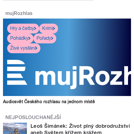
mujRozhlas
Hry a četby
Krimi
Pohádky
Pořady
Živé vysílání
Audiosvět Českého rozhlasu na jednom místě
NEJPOSLOUCHANĚJŠÍ
Leoš Šimánek: Život plný dobrodružství
aneb Světem křížem krážem