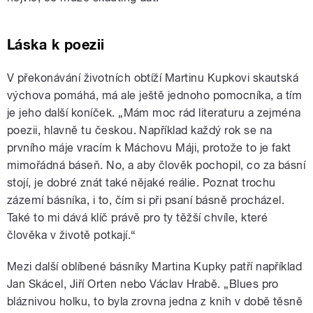
Láska k poezii
V překonávání životních obtíží Martinu Kupkovi skautská
výchova pomáhá, má ale ještě jednoho pomocníka, a tím
je jeho další koníček. „Mám moc rád literaturu a zejména
poezii, hlavně tu českou. Například každý rok se na
prvního máje vracím k Máchovu Máji, protože to je fakt
mimořádná báseň. No, a aby člověk pochopil, co za básní
stojí, je dobré znát také nějaké reálie. Poznat trochu
zázemí básníka, i to, čím si při psaní básně procházel.
Také to mi dává klíč právě pro ty těžší chvíle, které
člověka v životě potkají.“
Mezi další oblíbené básníky Martina Kupky patří například
Jan Skácel, Jiří Orten nebo Václav Hrabě. „Blues pro
bláznivou holku, to byla zrovna jedna z knih v době těsně