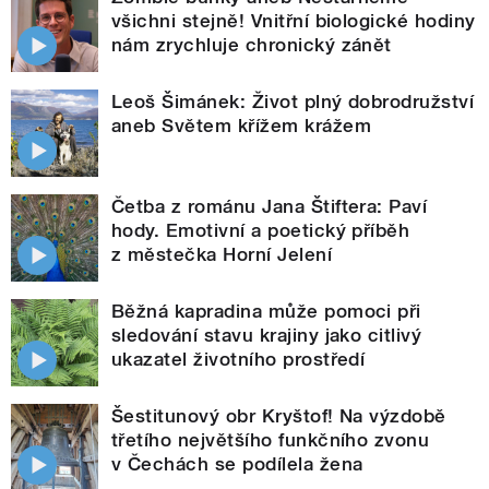
všichni stejně! Vnitřní biologické hodiny
nám zrychluje chronický zánět
Leoš Šimánek: Život plný dobrodružství
aneb Světem křížem krážem
Četba z románu Jana Štiftera: Paví
hody. Emotivní a poetický příběh
z městečka Horní Jelení
Běžná kapradina může pomoci při
sledování stavu krajiny jako citlivý
ukazatel životního prostředí
Šestitunový obr Kryštof! Na výzdobě
třetího největšího funkčního zvonu
v Čechách se podílela žena