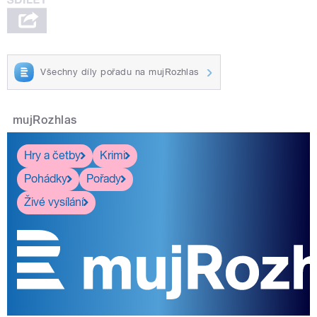
Všechny díly pořadu na mujRozhlas
mujRozhlas
Hry a četby
Krimi
Pohádky
Pořady
Živé vysílání