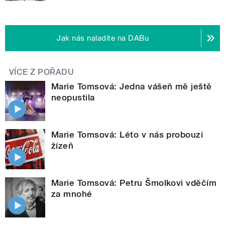
Jak nás naladíte na DABu
VÍCE Z POŘADU
Marie Tomsová: Jedna vášeň mě ještě
neopustila
Marie Tomsová: Léto v nás probouzí
žízeň
Marie Tomsová: Petru Šmolkovi vděčím
za mnohé