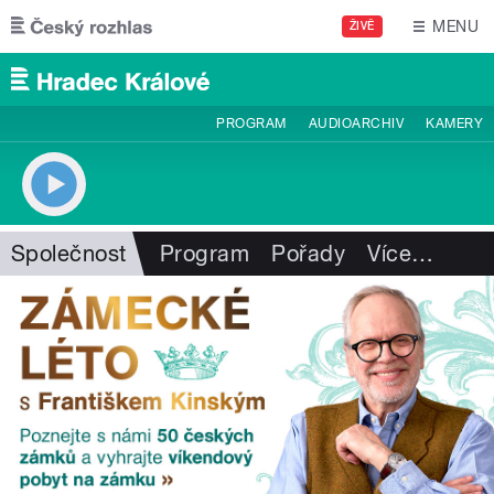
Přejít k hlavnímu obsahu
MENU
ŽIVĚ
PROGRAM
AUDIOARCHIV
KAMERY
Společnost
Program
Pořady
Více
…