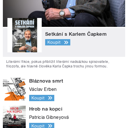
Setkání s Karlem Čapkem
Koupit
Literární fikce, pokus přiblížit literární nadsázkou spisovatele,
filozofa, ale hlavně člověka Karla Čapka trochu jinou formou.
Bláznova smrt
Václav Erben
Koupit
Hrob na kopci
Patricia Gibneyová
Koupit