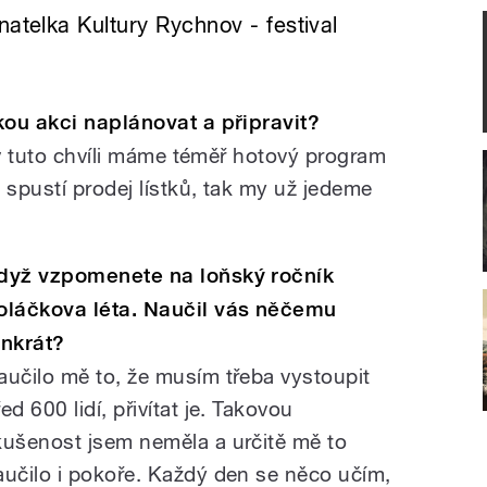
natelka Kultury Rychnov - festival
kou akci naplánovat a připravit?
 v tuto chvíli máme téměř hotový program
 spustí prodej lístků, tak my už jedeme
dyž vzpomenete na loňský ročník
oláčkova léta. Naučil vás něčemu
enkrát?
aučilo mě to, že musím třeba vystoupit
ed 600 lidí, přivítat je. Takovou
kušenost jsem neměla a určitě mě to
aučilo i pokoře. Každý den se něco učím,