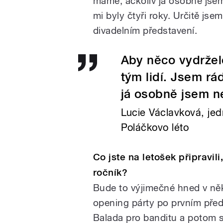
máme, ačkoliv já osobně jsem
mi byly čtyři roky. Určitě js
divadelním představení.
Aby něco vydrželo
tým lidí. Jsem rá
já osobně jsem ne
Lucie Václavková, jed
Poláčkovo léto
Co jste na letošek připravili
ročník?
Bude to výjimečné hned v něk
opening párty po prvním pře
Balada pro banditu a potom se 