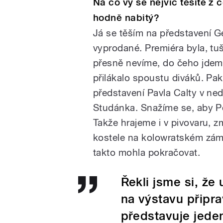
Na co vy se nejvíc těšíte z
hodně nabitý?
Já se těším na představení Ge
vyprodané. Premiéra byla, tu
přesně nevíme, do čeho jdeme
přilákalo spoustu diváků. Pa
představení Pavla Calty v ned
Studánka. Snažíme se, aby P
Takže hrajeme i v pivovaru, 
kostele na kolowratském zámk
takto mohla pokračovat.
Řekli jsme si, ž
na výstavu připr
představuje jeden