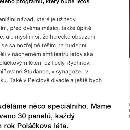
 celého programu, který bude letos
niální nápad, které je už tedy
ším, před dvěma měsíci, takže úplně
, ale myslím si, že herecké obsazení
k se samozřejmě těším na hudební
ěli v nádherném amfiteátru letoviska
oláčkovým létem ožil celý Rychnov.
zmiňované Studánce, v synagoze i v
u. Také v Pelclově divadle a ještě bych
e uděláme něco speciálního. Máme
aveno 30 panelů, každý
 rok Poláčkova léta.