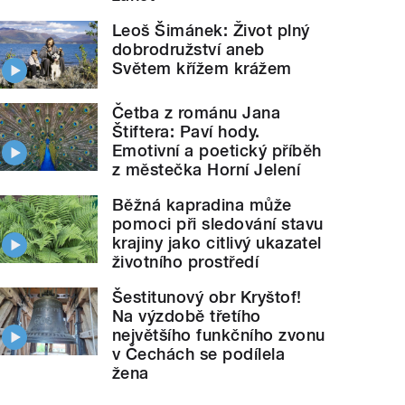
Leoš Šimánek: Život plný
dobrodružství aneb
Světem křížem krážem
Četba z románu Jana
Štiftera: Paví hody.
Emotivní a poetický příběh
z městečka Horní Jelení
Běžná kapradina může
pomoci při sledování stavu
krajiny jako citlivý ukazatel
životního prostředí
Šestitunový obr Kryštof!
Na výzdobě třetího
největšího funkčního zvonu
v Čechách se podílela
žena