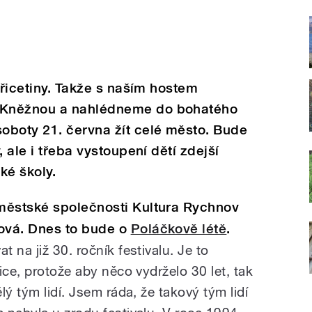
třicetiny. Takže s naším hostem
 Kněžnou a nahlédneme do bohatého
oboty 21. června žít celé město. Bude
 ale i třeba vystoupení dětí zdejší
ké školy.
městské společnosti Kultura Rychnov
ová. Dnes to bude o
Poláčkově létě
.
 na již 30. ročník festivalu. Je to
ice, protože aby něco vydrželo 30 let, tak
ý tým lidí. Jsem ráda, že takový tým lidí