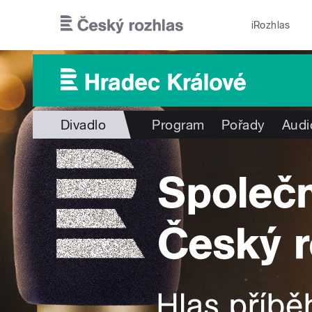
Přejít k hlavnímu obsahu
iRozhlas
Divadlo
Program
Pořady
Audi