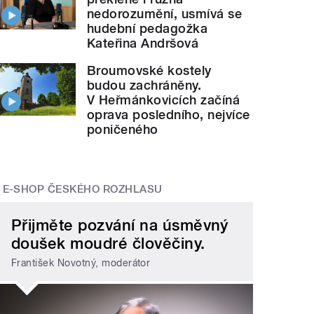
nedorozumění, usmívá se
hudební pedagožka
Kateřina Andršová
Broumovské kostely
budou zachráněny.
V Heřmánkovicích začíná
oprava posledního, nejvíce
poničeného
E-SHOP ČESKÉHO ROZHLASU
Přijměte pozvání na úsměvný
doušek moudré člověčiny.
František Novotný, moderátor