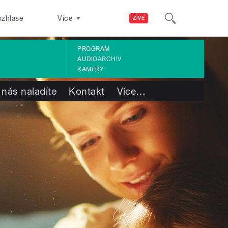
ozhlase
Více
ŽIVĚ
PROGRAM
AUDIOARCHIV
KAMERY
 nás naladíte
Kontakt
Více
…