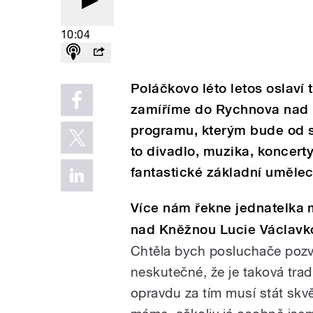
10:04
Poláčkovo léto letos oslaví 
zamíříme do Rychnova nad
programu, kterým bude od s
to divadlo, muzika, koncerty,
fantastické základní umělec
Více nám řekne jednatelka 
nad Kněžnou Lucie Václavk
Chtěla bych posluchače pozvat
neskutečné, že je taková trad
opravdu za tím musí stát skvěl