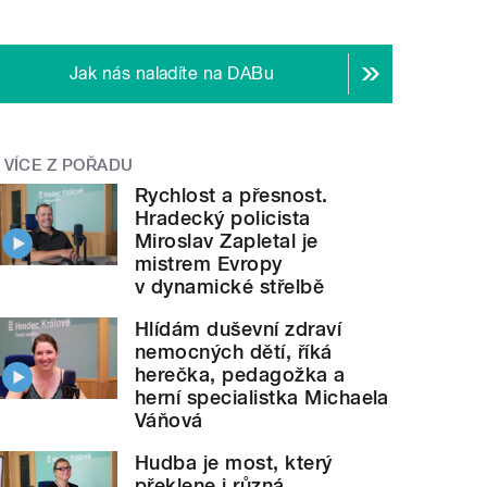
Jak nás naladíte na DABu
VÍCE Z POŘADU
Rychlost a přesnost.
Hradecký policista
Miroslav Zapletal je
mistrem Evropy
v dynamické střelbě
Hlídám duševní zdraví
nemocných dětí, říká
herečka, pedagožka a
herní specialistka Michaela
Váňová
Hudba je most, který
překlene i různá