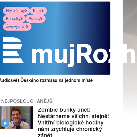
Hry a četby
Krimi
Pohádky
Pořady
Živé vysílání
Audiosvět Českého rozhlasu na jednom místě
NEJPOSLOUCHANĚJŠÍ
Zombie buňky aneb
Nestárneme všichni stejně!
Vnitřní biologické hodiny
nám zrychluje chronický
zánět