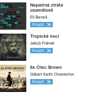
Nepatrná ztráta
osamělosti
Eli Beneš
Koupit
Tropické noci
Jakub Fránek
Koupit
6x Otec Brown
Gilbert Keith Chesterton
Koupit