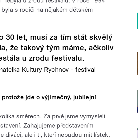
 nebyla u zrodu festivalu. V roce 1994
em byla s rodiči na nějakém dětském
 30 let, musí za tím stát skvělý
da, že takový tým máme, ačkoliv
stála u zrodu festivalu.
natelka Kultury Rychnov - festival
, protože jde o výjimečný, jubilejní
olika směrech. Za prvé jsme vymysleli
dstavení. Zahajujeme představením
diváci, ale i ti, kteří nebudou mít lístek,