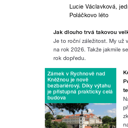
Lucie Václavková, jed
Poláčkovo léto
Jak dlouho trvá takovou vel
Je to roční záležitost. My už
na rok 2026. Takže jakmile se
rok dopředu.
K
Zámek v Rychnově nad
Kněžnou je nově
P
bezbariérový. Díky výtahu
t
je přístupná prakticky celá
budova
N
př
z
n