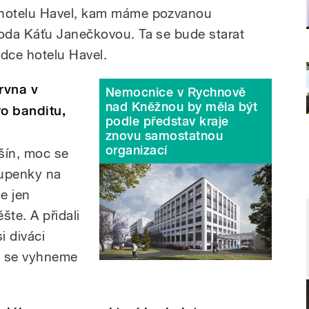
hotelu Havel, kam máme pozvanou
oda Káťu Janečkovou. Ta se bude starat
dce hotelu Havel.
rvna v
Nemocnice v Rychnově
nad Kněžnou by měla být
o banditu,
podle představ kraje
znovu samostatnou
organizací
šín, moc se
tupenky na
je jen
šte. A přidali
i diváci
e se vyhneme