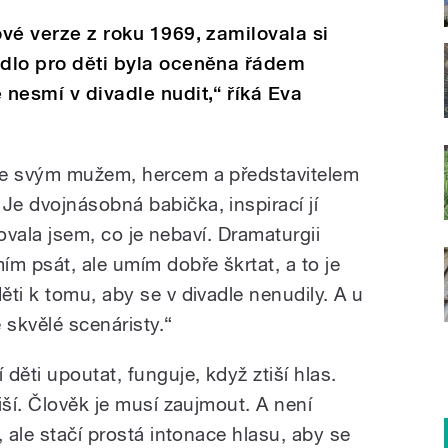
ové verze z roku 1969, zamilovala si
adlo pro děti byla oceněna řádem
 nesmí v divadle nudit,“ říká Eva
se svým mužem, hercem a představitelem
e dvojnásobná babička, inspirací jí
edovala jsem, co je nebaví. Dramaturgii
m psát, ale umím dobře škrtat, a to je
ti k tomu, aby se v divadle nenudily. A u
skvělé scenáristy.“
děti upoutat, funguje, když ztiší hlas.
iší. Člověk je musí zaujmout. A není
, ale stačí prostá intonace hlasu, aby se