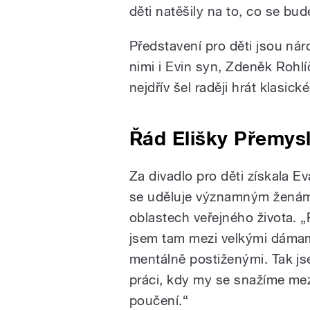
děti natěšily na to, co se bude
Představení pro děti jsou ná
nimi i Evin syn, Zdeněk Rohl
nejdřív šel raději hrát klasick
Řád Elišky Přemys
Za divadlo pro děti získala E
se uděluje významným ženám, 
oblastech veřejného života. 
jsem tam mezi velkými dámami,
mentálně postiženými. Tak js
práci, kdy my se snažíme mezi
poučení.“