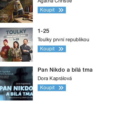
Agatha Christie
Koupit
1-25
Toulky první republikou
Koupit
Pan Nikdo a bílá tma
Dora Kaprálová
Koupit