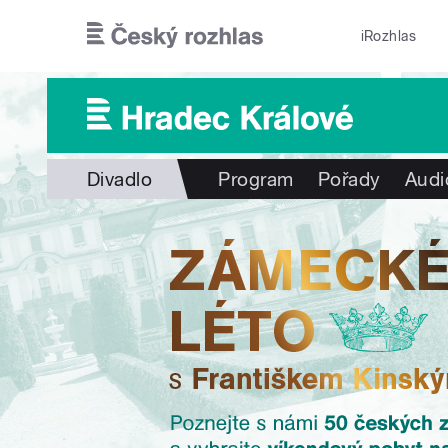
Přejít k hlavnímu obsahu
iRozhlas
Divadlo
Program
Pořady
Audi