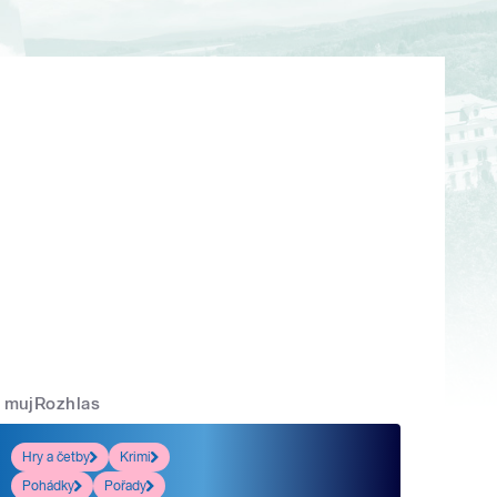
mujRozhlas
Hry a četby
Krimi
Pohádky
Pořady