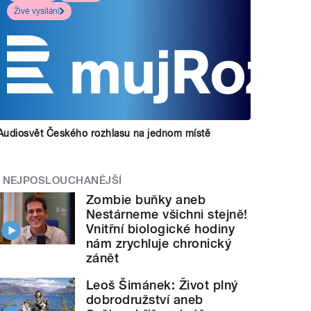
Živé vysílání
Audiosvět Českého rozhlasu na jednom místě
NEJPOSLOUCHANĚJŠÍ
Zombie buňky aneb
Nestárneme všichni stejně!
Vnitřní biologické hodiny
nám zrychluje chronický
zánět
Leoš Šimánek: Život plný
dobrodružství aneb