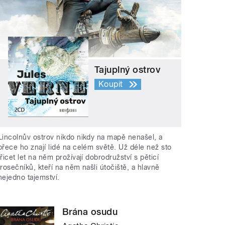
Tajuplný ostrov
Koupit
Lincolnův ostrov nikdo nikdy na mapě nenašel, a
přece ho znají lidé na celém světě. Už déle než sto
třicet let na něm prožívají dobrodružství s pěticí
trosečníků, kteří na něm našli útočiště, a hlavně
nejedno tajemství.
Brána osudu