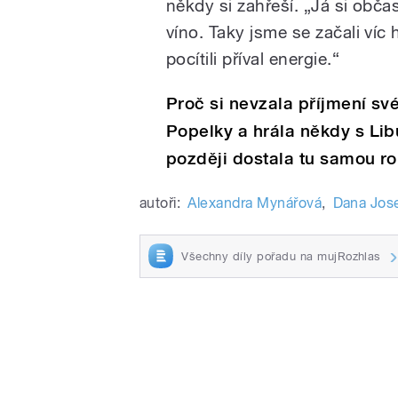
někdy si zahřeší. „Já si obč
víno. Taky jsme se začali víc 
pocítili příval energie.“
Proč si nevzala příjmení s
Popelky a hrála někdy s Lib
později dostala tu samou ro
autoři:
Alexandra Mynářová
,
Dana Jos
Všechny díly pořadu na mujRozhlas