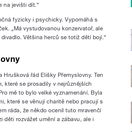
 na jevišti dít.“
ročná fyzicky i psychicky. Vypomáhá s
íček. „Má vystudovanou konzervatoř, ale
é divadlo. Většina herců se totiž dětí bojí.“
lovny
va Hrušková řád Elišky Přemyslovny. Ten
které se prosadily v nejrůznějších
„Pro mě to bylo velké vyznamenání. Byla
 které se věnují charitě nebo pracují s
em ráda, že někdo ocenil tuto mravenčí
 děti rozvážet umění a zábavu, ale i