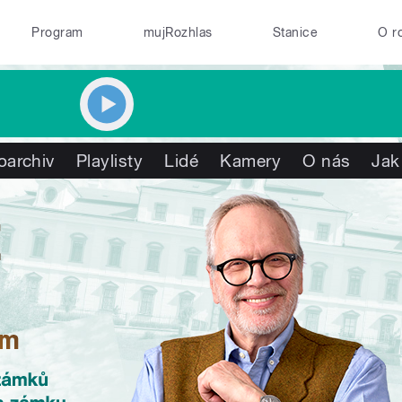
Program
mujRozhlas
Stanice
O r
oarchiv
Playlisty
Lidé
Kamery
O nás
Jak