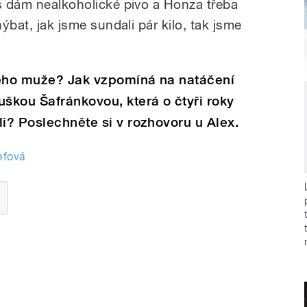
as dám nealkoholické pivo a Honza třeba
hýbat, jak jsme sundali pár kilo, tak jsme
vého muže? Jak vzpomíná na natáčení
uškou Šafránkovou, která o čtyři roky
li? Poslechněte si v rozhovoru u Alex.
efová