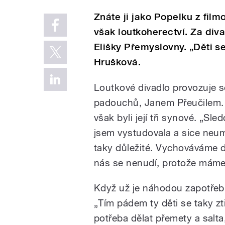
Znáte ji jako Popelku z film
však loutkoherectví. Za div
Elišky Přemyslovny. „Děti se
Hrušková.
Loutkové divadlo provozuje 
padouchů, Janem Přeučilem. J
však byli její tři synové. „Sl
jsem vystudovala a sice neumí
taky důležité. Vychováváme dě
nás se nenudí, protože máme 
Když už je náhodou zapotřebí 
„Tím pádem ty děti se taky zt
potřeba dělat přemety a salta