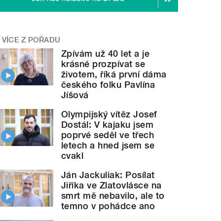
VÍCE Z POŘADU
Zpívám už 40 let a je
krásné prozpívat se
životem, říká první dáma
českého folku Pavlína
Jíšová
Olympijský vítěz Josef
Dostál: V kajaku jsem
poprvé seděl ve třech
letech a hned jsem se
cvakl
Ján Jackuliak: Posílat
Jiříka ve Zlatovlásce na
smrt mě nebavilo, ale to
temno v pohádce ano