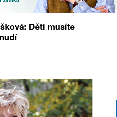
šková: Děti musíte
nudí