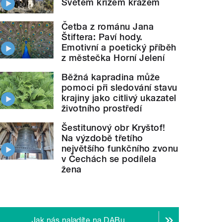
Světem křížem krážem
Četba z románu Jana
Štiftera: Paví hody.
Emotivní a poetický příběh
z městečka Horní Jelení
Běžná kapradina může
pomoci při sledování stavu
krajiny jako citlivý ukazatel
životního prostředí
Šestitunový obr Kryštof!
Na výzdobě třetího
největšího funkčního zvonu
v Čechách se podílela
žena
Jak nás naladíte na DABu