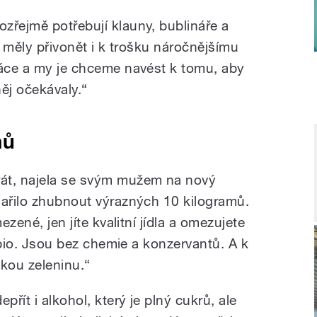
zřejmě potřebují klauny, bublináře a
y měly přivonět i k trošku náročnějšímu
ráce a my je chceme navést k tomu, aby
ěj očekávaly.“
mů
át, najela se svým mužem na nový
dařilo zhubnout výrazných 10 kilogramů.
ezené, jen jíte kvalitní jídla a omezujete
e bio. Jsou bez chemie a konzervantů. A k
akou zeleninu.“
přít i alkohol, který je plný cukrů, ale