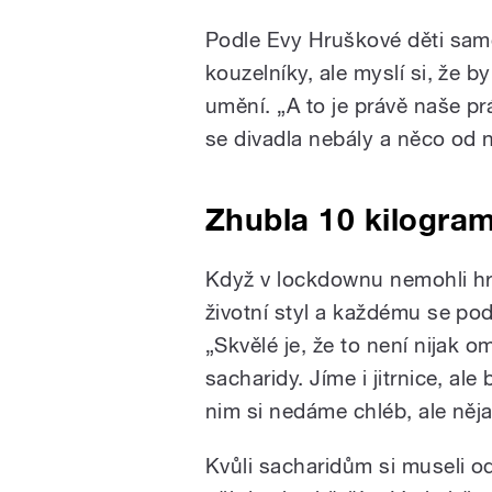
Podle Evy Hruškové děti samo
kouzelníky, ale myslí si, že b
umění. „A to je právě naše p
se divadla nebály a něco od n
Zhubla 10 kilogra
Když v lockdownu nemohli hr
životní styl a každému se po
„Skvělé je, že to není nijak om
sacharidy. Jíme i jitrnice, al
nim si nedáme chléb, ale něj
Kvůli sacharidům si museli ode