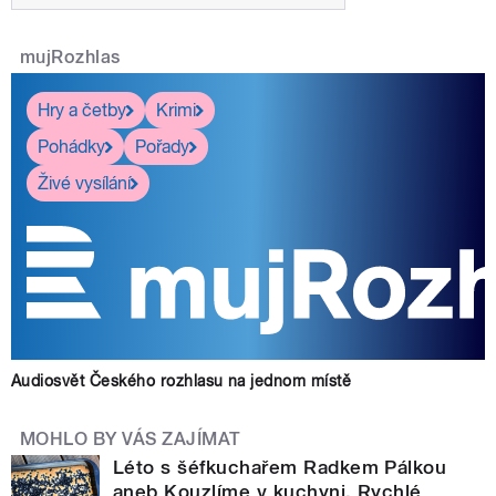
mujRozhlas
Hry a četby
Krimi
Pohádky
Pořady
Živé vysílání
Audiosvět Českého rozhlasu na jednom místě
MOHLO BY VÁS ZAJÍMAT
Léto s šéfkuchařem Radkem Pálkou
aneb Kouzlíme v kuchyni. Rychlé