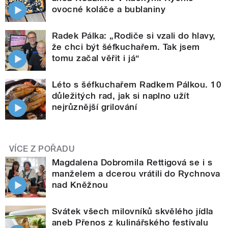
ovocné koláče a bublaniny
Radek Pálka: „Rodiče si vzali do hlavy,
že chci být šéfkuchařem. Tak jsem
tomu začal věřit i já“
Léto s šéfkuchařem Radkem Pálkou. 10
důležitých rad, jak si naplno užít
nejrůznější grilování
VÍCE Z POŘADU
Magdalena Dobromila Rettigová se i s
manželem a dcerou vrátili do Rychnova
nad Kněžnou
Svátek všech milovníků skvělého jídla
aneb Přenos z kulinářského festivalu