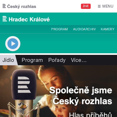
Přejít k hlavnímu obsahu
MENU
ŽIVĚ
PROGRAM
AUDIOARCHIV
KAMERY
Jídlo
Program
Pořady
Více
…