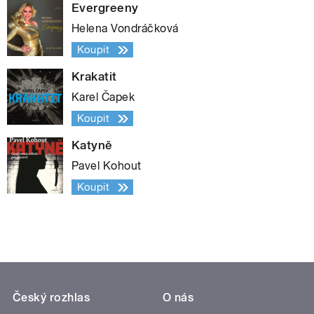
Evergreeny
Helena Vondráčková
Koupit
Krakatit
Karel Čapek
Koupit
Katyně
Pavel Kohout
Koupit
Český rozhlas
O nás