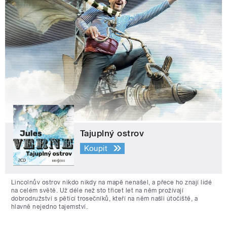
Tajuplný ostrov
Koupit
Lincolnův ostrov nikdo nikdy na mapě nenašel, a přece ho znají lidé
na celém světě. Už déle než sto třicet let na něm prožívají
dobrodružství s pěticí trosečníků, kteří na něm našli útočiště, a
hlavně nejedno tajemství.