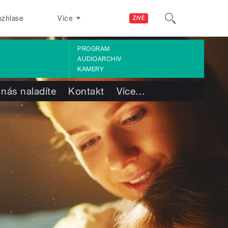
ozhlase
Více
ŽIVĚ
PROGRAM
AUDIOARCHIV
KAMERY
 nás naladíte
Kontakt
Více
…