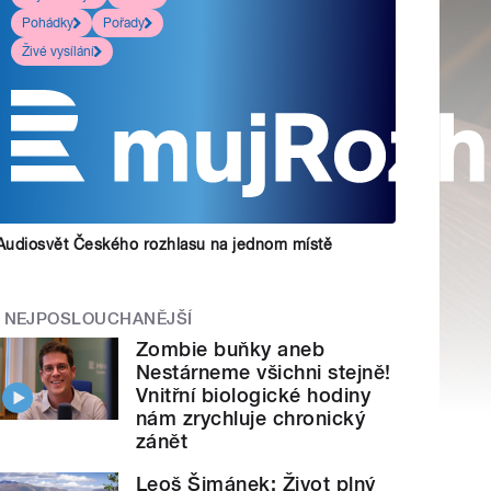
Pohádky
Pořady
Živé vysílání
Audiosvět Českého rozhlasu na jednom místě
NEJPOSLOUCHANĚJŠÍ
Zombie buňky aneb
Nestárneme všichni stejně!
Vnitřní biologické hodiny
nám zrychluje chronický
zánět
Leoš Šimánek: Život plný