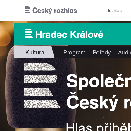
Přejít k hlavnímu obsahu
iRozhlas
Kultura
Program
Pořady
Audi