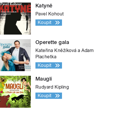
Katyně
Pavel Kohout
Koupit
Operette gala
Kateřina Kněžíková a Adam
Plachetka
Koupit
Mauglí
Rudyard Kipling
Koupit