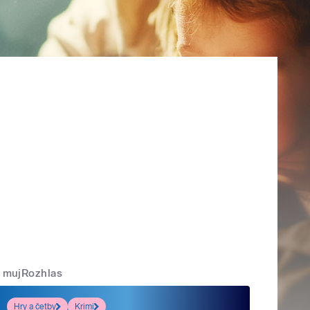
mujRozhlas
Hry a četby
Krimi