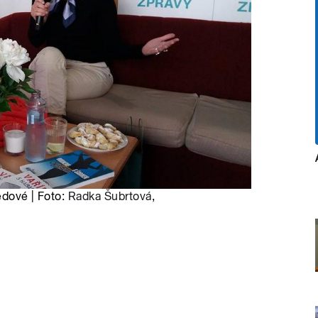
edové | Foto:
Radka Šubrtová
,