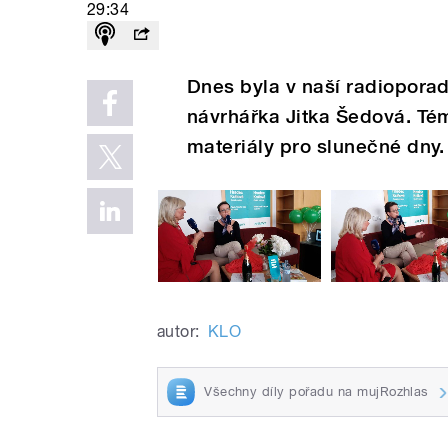
29:34
Dnes byla v naší radiopora
návrhářka Jitka Šedová. Tém
materiály pro slunečné dny
autor:
KLO
Všechny díly pořadu na mujRozhlas