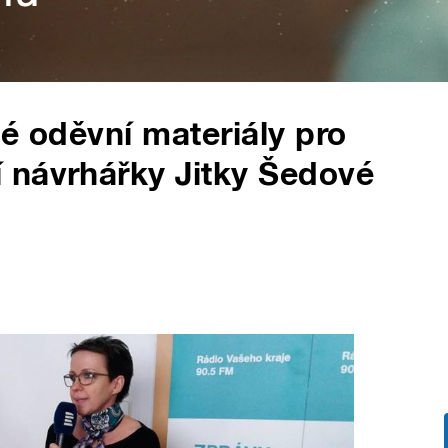
né oděvní materiály pro
 návrhářky Jitky Šedové