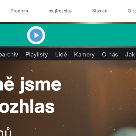
Program
mujRozhlas
Stanice
O r
oarchiv
Playlisty
Lidé
Kamery
O nás
Jak