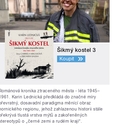
Šikmý kostel 3
Koupit
Románová kronika ztraceného města - léta 1945–
1961. Karin Lednická předkládá do značné míry
převratný, dosavadní paradigma měnící obraz
hornického regionu, jehož zahlazenou historii stále
překrývá tlustá vrstva mýtů a zakořeněných
stereotypů o „černé zemi a rudém kraji“.