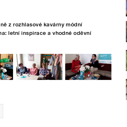
dně z rozhlasové kavárny módní
a: letní inspirace a vhodné oděvní
.