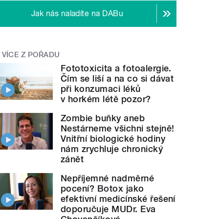
Jak nás naladíte na DABu
VÍCE Z POŘADU
Fototoxicita a fotoalergie.
Čím se liší a na co si dávat
při konzumaci léků
v horkém létě pozor?
Zombie buňky aneb
Nestárneme všichni stejně!
Vnitřní biologické hodiny
nám zrychluje chronický
zánět
Nepříjemné nadměrné
pocení? Botox jako
efektivní medicínské řešení
doporučuje MUDr. Eva