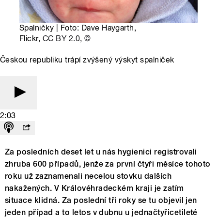
Spalničky | Foto: Dave Haygarth,
Flickr,
CC BY 2.0
,
©
Českou republiku trápí zvýšený výskyt spalniček
2:03
Za posledních deset let u nás hygienici registrovali
zhruba 600 případů, jenže za první čtyři měsíce tohoto
roku už zaznamenali necelou stovku dalších
nakažených. V Královéhradeckém kraji je zatím
situace klidná. Za poslední tři roky se tu objevil jen
jeden případ a to letos v dubnu u jednačtyřicetileté