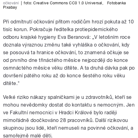
očkování
|
foto:
Creative Commons CC0 1.0 Universal
,
Fotobanka
Pixabay
Při odmítnutí očkování přitom rodičům hrozí pokuta až 10
tisíc korun. Pokračuje ředitelka protiepidemického
odboru krajské hygieny Eva Beranová: „V letošním roce
doznala výraznou změnu také vyhláška o očkování, kdy
se posouvá ta hranice očkování, to znamená očkuje se
od prvního dne třináctého měsíce nejpozději do konce
osmnáctého měsíce věku dítěte. A ta druhá dávka pak po
dovršení pátého roku až do konce šestého roku věku
dítěte."
Velké riziko nákazy spalničkami je u zdravotníků, kteří se
mohou nevědomky dostat do kontaktu s nemocným. Jen
ve Fakultní nemocnici v Hradci Králové bylo raději
mimořádně doočkováno 28 pracovníků. Další rizikovou
skupinou jsou lidé, kteří nemuseli na povinné očkování, a
samořejmě malé děti.